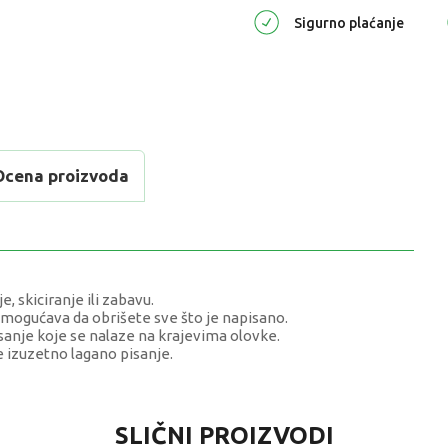
Sigurno plaćanje
Ocena proizvoda
, skiciranje ili zabavu.
mogućava da obrišete sve što je napisano.
anje koje se nalaze na krajevima olovke.
 izuzetno lagano pisanje.
OST
SLIČNI PROIZVODI