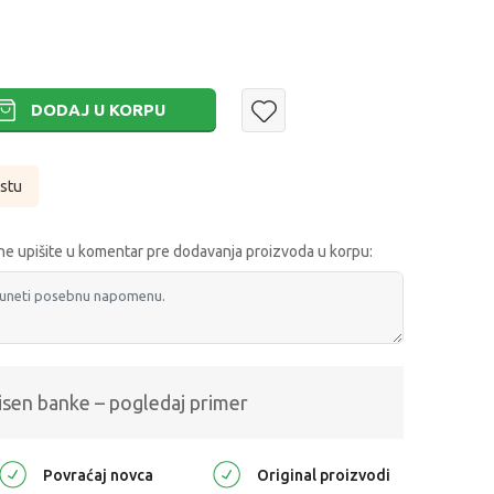
DODAJ U KORPU
istu
e upišite u komentar pre dodavanja proizvoda u korpu:
isen banke – pogledaj primer
Povraćaj novca
Original proizvodi