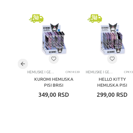
Kategorija
Hemijsk
Brend
ASTRA
Pol
univer
Uzrast
7-8 go
Kategorija
HEMIJS
HEMIJSKE I GEL OLOVKE I NALIV PERA
HEMIJSKE I GEL OLOVKE I NALIV PERA
CPK14539
CPK13
KUROMI HEMIJSKA
HELLO KITTY
PISI BRISI
HEMIJSKA PISI
BRISI
349,00
RSD
299,00
RSD