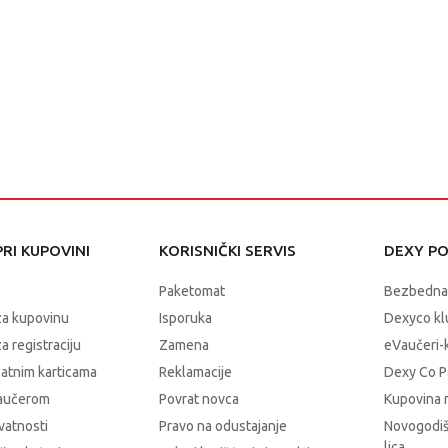
RI KUPOVINI
KORISNIČKI SERVIS
DEXY P
Paketomat
Bezbedna
za kupovinu
Isporuka
Dexyco klu
a registraciju
Zamena
eVaučeri-
latnim karticama
Reklamacije
Dexy Co P
vaučerom
Povrat novca
Kupovina 
ivatnosti
Pravo na odustajanje
Novogodiš
lica