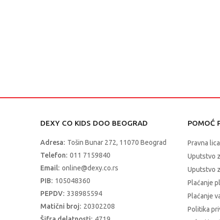
DEXY CO KIDS DOO BEOGRAD
POMOĆ P
Adresa:
Tošin Bunar 272, 11070 Beograd
Pravna lica
Telefon:
011 7159840
Uputstvo 
Email:
online@dexy.co.rs
Uputstvo z
PIB:
105048360
Plaćanje p
PEPDV:
338985594
Plaćanje 
Matični broj:
20302208
Politika pr
Šifra delatnosti:
4719