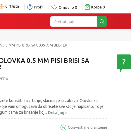
Gift lista
Profil
Korpa
0
Omiljeno
0
Pretraži sajt
0.5 MM PISI BRISI SA ULOSKOM BLISTER
LOVKA 0.5 MM PISI BRISI SA
R
 PERA
te koristiti za crtanje, skiciranje ili zabavu. Olovka za
koje vam omogućava da obrišete sve što je napisano. To je
gumicama za brisanje koj
...
Detaljnije
Obavesti me o sniženju