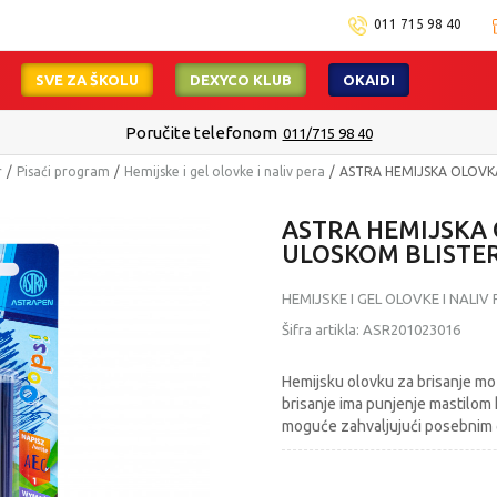
011 715 98 40
SVE ZA ŠKOLU
DEXYCO KLUB
OKAIDI
Poručite telefonom
011/715 98 40
r
Pisaći program
Hemijske i gel olovke i naliv pera
ASTRA HEMIJSKA OLOVKA 
ASTRA HEMIJSKA O
ULOSKOM BLISTE
HEMIJSKE I GEL OLOVKE I NALIV
Šifra artikla:
ASR201023016
Hemijsku olovku za brisanje moze
brisanje ima punjenje mastilom 
moguće zahvaljujući posebnim 