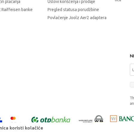
čin plaćanja
Uslovi korišćenja i prodaje
 Raiffeisen banke
Pregled statusa porudžbine
Povlačenje Joolz Aer2 adaptera
N
Th
a
ica koristi kolačiće