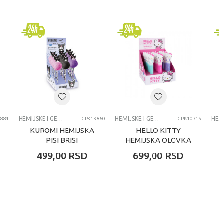
e i gel olovke i naliv pera
zalno
dina
KE I GEL OLOVKE I NALIV PERA
HEMIJSKE I GEL OLOVKE I NALIV PERA
HEMIJSKE I GEL OLOVKE I NALIV PERA
884
CPK13860
CPK10715
KUROMI HEMIJSKA
HELLO KITTY
PISI BRISI
HEMIJSKA OLOVKA
499,00
RSD
699,00
RSD