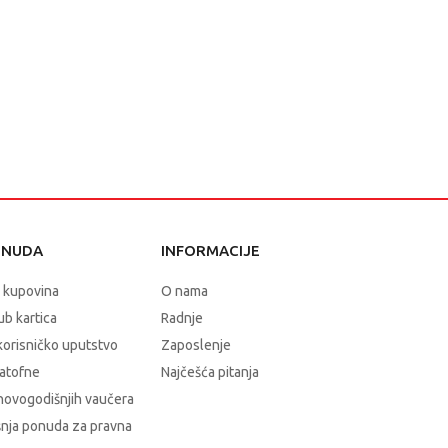
ONUDA
INFORMACIJE
 kupovina
O nama
b kartica
Radnje
korisničko uputstvo
Zaposlenje
atofne
Najčešća pitanja
novogodišnjih vaučera
nja ponuda za pravna