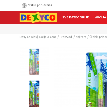
Status porudžbine
SVE KATEGORIJE
AKCIJA
Dexy Co Kids | Akcija & Cena
Proizvodi
Knjižara
Školski pribo