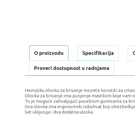
O proizvodu
Specifikacija
Proveri dostupnost u radnjama
Hemijsku olovku za brisanje mozete koristiti za crtanje
Olovka za brisanje ima punjenje mastilom koje vam o
To je moguće zahvaljujući posebnim gumicama za bris
Ova olovka ima ergonomski rukohvat koji obezbeđuje
Set ukljucuje i dva dodatna uloska.
KARAKTERISTIKA
VREDN