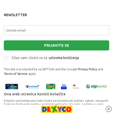
NEWSLETTER
PRIJAVITE SE
Čitao sam i složio se sa
uslovima korišćenja
This site is protected by reCAPTCHA and the Google
Privacy Policy
and
Terms of Service
apply.
Ova web-stranica koristi kolačiće
Kolačiće upotrebljavamo kako bismo personalizovali sadržaj i oglase, omogućili
funkcije društvenih medija i analizirali saobraćaj. Isto tako, podatke o vašoj
upotrebi naše web-lokacije delimo s partnerima za društvene medije,
oglašavanje i analizu, a oni ih mogu kombinovati s drugim podacima koje ste im
KIKKA BOO HRANILICA BUSTER POPPO DARK