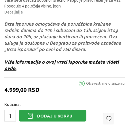
Vaše dete osećati udobno i srećno, Pappo je pravo rešenje za Vas.
Poseduje 4 položaja visine, jedn
...
Detaljnije
Brza isporuka omogućava da porudžbine kreirane
radnim danima do 14h i subotom do 13h, stignu istog
dana do 20h, uz plaćanje karticom ili pouzećem. Ova
usluga je dostupna u Beogradu za proizvode označene
„Brza isporuka“ po ceni od 750 dinara.
Više informacija o ovoj vrsti isporuke možete videti
ovde.
Obavesti me o sniženju
4.999,00
RSD
Količina:
DODAJ U KORPU