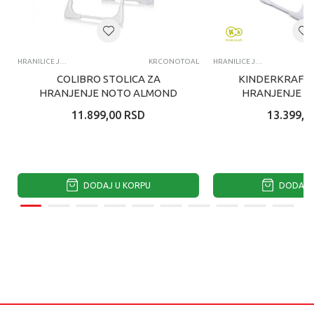
HRANILICE JEDNOPOLOŽAJNE
KRCONOTOAL
HRANILICE JEDNOPOLOŽAJNE
COLIBRO STOLICA ZA
KINDERKRAFT 
HRANJENJE NOTO ALMOND
HRANJENJE Y
11.899,00
RSD
13.399,0
DODAJ U KORPU
DODAJ U