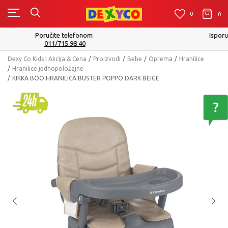
0
0
0
Isporuku možete očekivati u roku od 2 do 4 radna dana!
Pogledaj više
Dexy Co Kids | Akcija & Cena
Proizvodi
Bebe
Oprema
Hranilice
Hranilice jednopoložajne
KIKKA BOO HRANILICA BUSTER POPPO DARK BEIGE