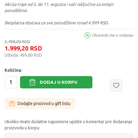
Akcija traje od 5. do 11. avgusta i važi isključivo za onlajn
porudžbine.
Besplatna dostava za sve porudžbine iznad 4.999 RSD.
Obavesti me o sniženju
2.499,00
RSD
1.999,20
RSD
Ušteda:
499,80
RSD
Količina:
DODAJ U KORPU
Dodajte proizvod u gift listu
Ukoliko imate dodatne napomene upišite u komentar pre dodavanja
proizvoda u korpu: