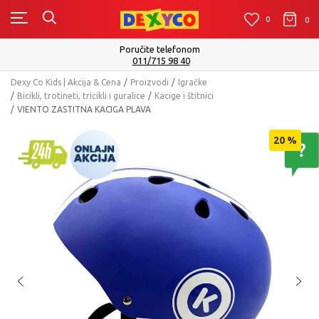
0
0
0
Poručite telefonom
011/715 98 40
Dexy Co Kids | Akcija & Cena
Proizvodi
Igračke
Bicikli, trotineti, tricikli i guralice
Kacige i štitnici
VIENTO ZASTITNA KACIGA PLAVA
20
%