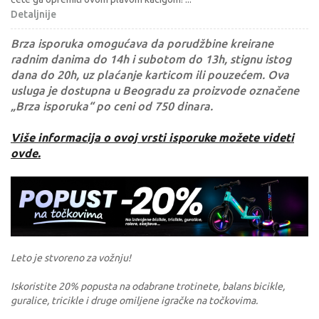
Detaljnije
Brza isporuka omogućava da porudžbine kreirane
radnim danima do 14h i subotom do 13h, stignu istog
dana do 20h, uz plaćanje karticom ili pouzećem. Ova
usluga je dostupna u Beogradu za proizvode označene
„Brza isporuka“ po ceni od 750 dinara.
Više informacija o ovoj vrsti isporuke možete videti
ovde.
Leto je stvoreno za vožnju!
Iskoristite 20% popusta na odabrane trotinete, balans bicikle,
guralice, tricikle i druge omiljene igračke na točkovima.