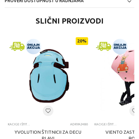
PROVERI DOSTUPNOST U RADNJAMA
SLIČNI PROIZVODI
20
%
KACIGE I ŠTITNICI
ADRYA24B0
KACIGE I ŠTITNICI
YVOLUTION ŠTITNICII ZA DECU
VIENTO ZASTI
PLAVI
ROZ