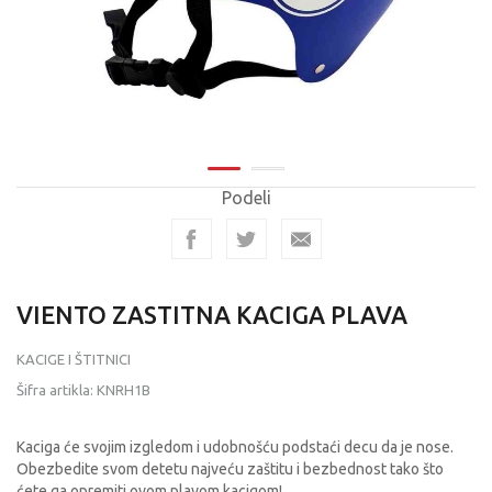
Podeli
VIENTO ZASTITNA KACIGA PLAVA
KACIGE I ŠTITNICI
Šifra artikla:
KNRH1B
Kaciga će svojim izgledom i udobnošću podstaći decu da je nose.
Obezbedite svom detetu najveću zaštitu i bezbednost tako što
ćete ga opremiti ovom plavom kacigom!
...