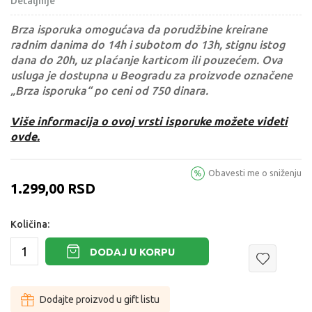
Detaljnije
Brza isporuka omogućava da porudžbine kreirane
radnim danima do 14h i subotom do 13h, stignu istog
dana do 20h, uz plaćanje karticom ili pouzećem. Ova
usluga je dostupna u Beogradu za proizvode označene
„Brza isporuka“ po ceni od 750 dinara.
Više informacija o ovoj vrsti isporuke možete videti
ovde.
Obavesti me o sniženju
1.299,00
RSD
Količina:
DODAJ U KORPU
Dodajte proizvod u gift listu