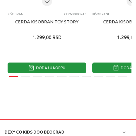
KIŠOBRANI
CE2600003246
KIŠOBRANI
CERDA KISOBRAN TOY STORY
CERDA KISOBR
1.299,00
RSD
1.299,00
DODAJ U KORPU
DODAJ U
DEXY CO KIDS DOO BEOGRAD