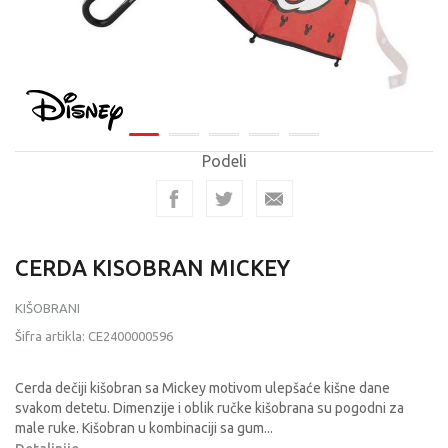
Podeli
CERDA KISOBRAN MICKEY
KIŠOBRANI
Šifra artikla:
CE2400000596
Cerda dečiji kišobran sa Mickey motivom ulepšaće kišne dane
svakom detetu. Dimenzije i oblik ručke kišobrana su pogodni za
male ruke. Kišobran u kombinaciji sa gum
...