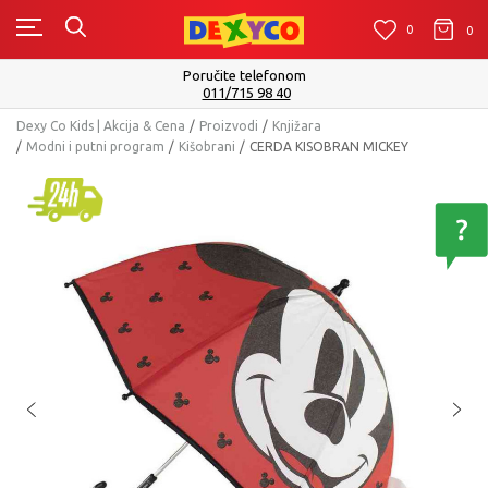
0
0
0
Poručite telefonom
011/715 98 40
Dexy Co Kids | Akcija & Cena
Proizvodi
Knjižara
Modni i putni program
Kišobrani
CERDA KISOBRAN MICKEY