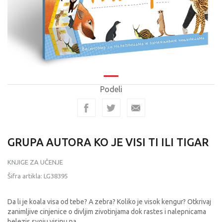
Podeli
GRUPA AUTORA KO JE VISI TI ILI TIGAR
KNJIGE ZA UČENJE
Šifra artikla:
LG38395
Da li je koala visa od tebe? A zebra? Koliko je visok kengur? Otkrivaj
zanimljive cinjenice o divljim zivotinjama dok rastes i nalepnicama
belezis svoju visinu na
...