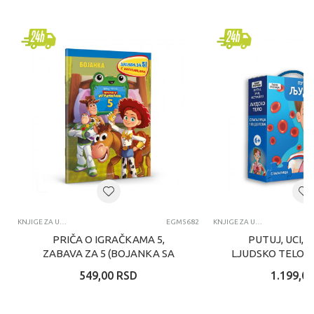
KNJIGE ZA UČENJE
EGM5682
KNJIGE ZA UČENJE
PRIČA O IGRAČKAMA 5,
PUTUJ, UCI, I
ZABAVA ZA 5 (BOJANKA SA
LJUDSKO TELO S
NALEPNICAMA)
GAUL
549,00
RSD
1.199,00