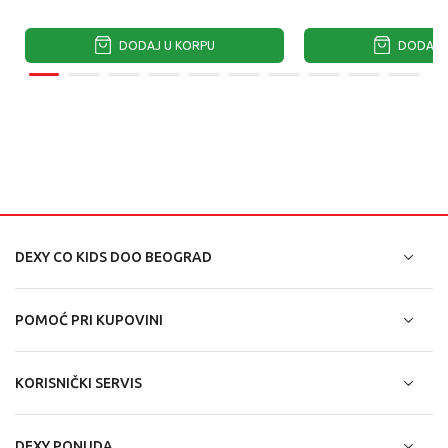
DODAJ U KORPU
DODAJ U
DEXY CO KIDS DOO BEOGRAD
POMOĆ PRI KUPOVINI
KORISNIČKI SERVIS
DEXY PONUDA