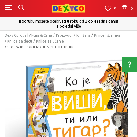
0
0
0
Isporuku možete očekivati u roku od 2 do 4 radna dana!
Pogledaj više
Dexy Co Kids | Akcija & Cena
Proizvodi
Knjižara
Knjige i štampa
Knjige za decu
Knjige za učenje
GRUPA AUTORA KO JE VISI TI ILI TIGAR