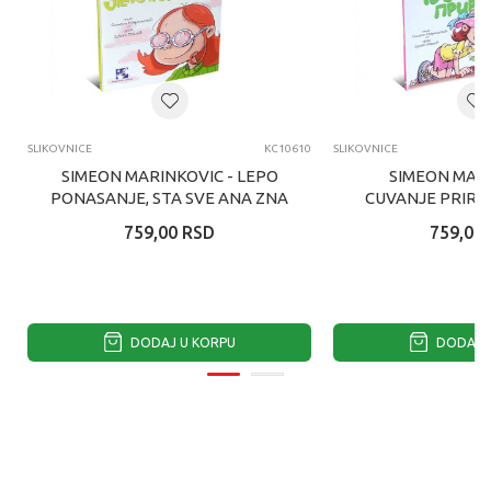
SLIKOVNICE
KC10610
SLIKOVNICE
SIMEON MARINKOVIC - LEPO
SIMEON MARI
PONASANJE, STA SVE ANA ZNA
CUVANJE PRIROD
ANA Z
759,00
RSD
759,00
DODAJ U KORPU
DODAJ U