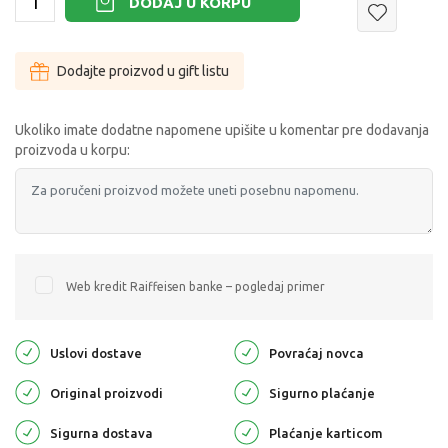
DODAJ U KORPU
Dodajte proizvod u gift listu
Ukoliko imate dodatne napomene upišite u komentar pre dodavanja
proizvoda u korpu:
Web kredit Raiffeisen banke – pogledaj primer
Uslovi dostave
Povraćaj novca
Original proizvodi
Sigurno plaćanje
Sigurna dostava
Plaćanje karticom