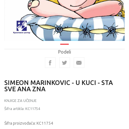
Podeli
SIMEON MARINKOVIC - U KUCI - STA
SVE ANA ZNA
KNJIGE ZA UČENJE
Šifra artikla:
KC11754
Šifra proizvođača:
KC11754