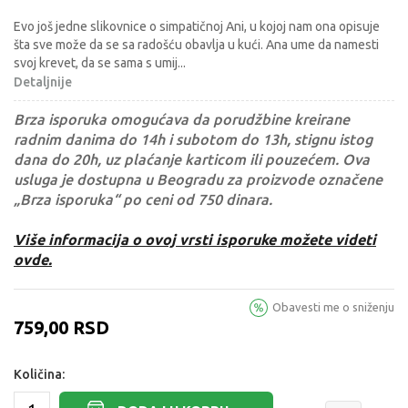
Evo još jedne slikovnice o simpatičnoj Ani, u kojoj nam ona opisuje
šta sve može da se sa radošću obavlja u kući. Ana ume da namesti
svoj krevet, da se sama s umij
...
Detaljnije
Brza isporuka omogućava da porudžbine kreirane
radnim danima do 14h i subotom do 13h, stignu istog
dana do 20h, uz plaćanje karticom ili pouzećem. Ova
usluga je dostupna u Beogradu za proizvode označene
„Brza isporuka“ po ceni od 750 dinara.
Više informacija o ovoj vrsti isporuke možete videti
ovde.
Obavesti me o sniženju
759,00
RSD
Količina: