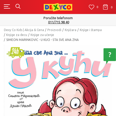
0
0
0
Poručite telefonom
011/715 98 40
Dexy Co Kids | Akcija & Cena
Proizvodi
Knjižara
Knjige i štampa
Knjige za decu
Knjige za učenje
SIMEON MARINKOVIC - U KUCI - STA SVE ANA ZNA