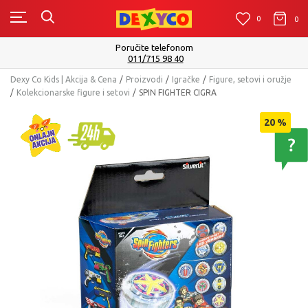
0
0
0
Isporuku možete očekivati u roku od 2 do 4 radna dana
Pogledaj više
Dexy Co Kids | Akcija & Cena
Proizvodi
Igračke
Figure, setovi i oružje
Kolekcionarske figure i setovi
SPIN FIGHTER CIGRA
20
%