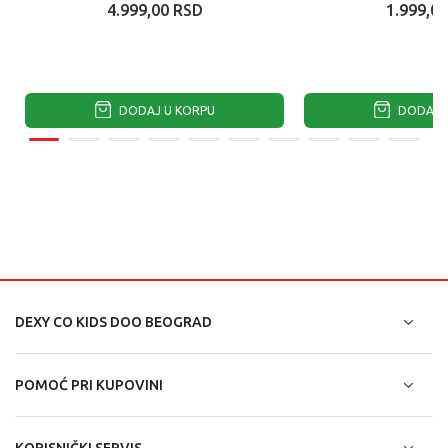
4.999,00
RSD
1.999,00
DODAJ U KORPU
DODAJ U
DEXY CO KIDS DOO BEOGRAD
POMOĆ PRI KUPOVINI
KORISNIČKI SERVIS