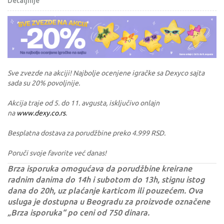
Detaljnije
Sve zvezde na akciji! Najbolje ocenjene igračke sa Dexyco sajta
sada su 20% povoljnije.
Akcija traje od 5. do 11. avgusta, isključivo onlajn
na
www.dexy.co.rs
.
Besplatna dostava za porudžbine preko 4.999 RSD.
Poruči svoje favorite već danas!
Brza isporuka omogućava da porudžbine kreirane
radnim danima do 14h i subotom do 13h, stignu istog
dana do 20h, uz plaćanje karticom ili pouzećem. Ova
usluga je dostupna u Beogradu za proizvode označene
„Brza isporuka“ po ceni od 750 dinara.