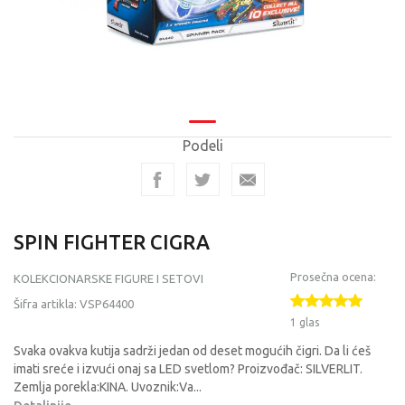
Podeli
SPIN FIGHTER CIGRA
Prosečna ocena:
KOLEKCIONARSKE FIGURE I SETOVI
Šifra artikla:
VSP64400
1 glas
Svaka ovakva kutija sadrži jedan od deset mogućih čigri. Da li ćeš
imati sreće i izvući onaj sa LED svetlom? Proizvođač: SILVERLIT.
Zemlja porekla:KINA. Uvoznik:Va
...