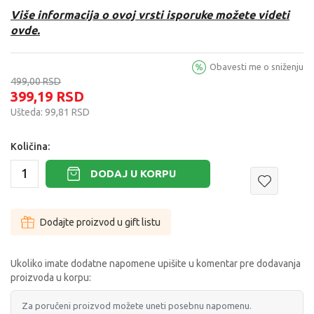
Više informacija o ovoj vrsti isporuke možete videti
ovde.
Obavesti me o sniženju
499,00
RSD
399,19
RSD
Ušteda:
99,81
RSD
Količina:
DODAJ U KORPU
Dodajte proizvod u gift listu
Ukoliko imate dodatne napomene upišite u komentar pre dodavanja
proizvoda u korpu: