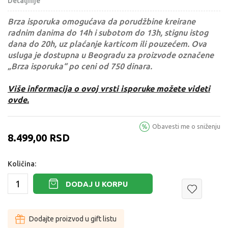
Detaljnije
Brza isporuka omogućava da porudžbine kreirane
radnim danima do 14h i subotom do 13h, stignu istog
dana do 20h, uz plaćanje karticom ili pouzećem. Ova
usluga je dostupna u Beogradu za proizvode označene
„Brza isporuka“ po ceni od 750 dinara.
Više informacija o ovoj vrsti isporuke možete videti
ovde.
Obavesti me o sniženju
8.499,00
RSD
Količina:
DODAJ U KORPU
Dodajte proizvod u gift listu