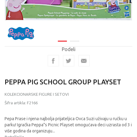
Podeli
PEPPA PIG SCHOOL GROUP PLAYSET
KOLEKCIONARSKE FIGURE I SETOVI
Šifra artikla:
F2166
Pepa Prase i njena najbolja prijateljica Ovca Suzi uživaju u ručku u
parku! Igračka Peppa"s Picnic Playset omogućava deci uzrasta od 3 i
više godina da organizuju
...