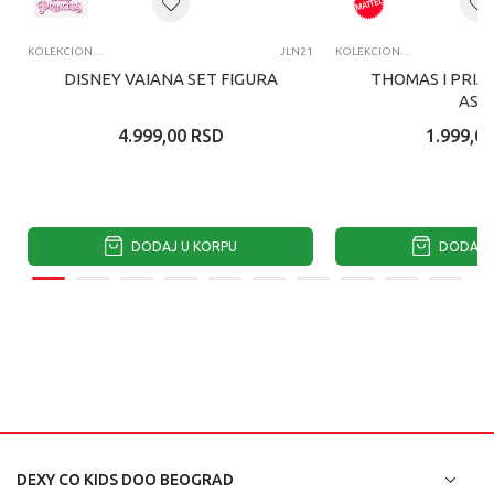
KOLEKCIONARSKE FIGURE I SETOVI
JLN21
KOLEKCIONARSKE FIGURE I SETOVI
DISNEY VAIANA SET FIGURA
THOMAS I PRIJA
ASS
4.999,00
RSD
1.999,00
DODAJ U KORPU
DODAJ U
DEXY CO KIDS DOO BEOGRAD