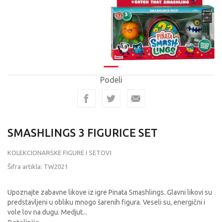
Podeli
SMASHLINGS 3 FIGURICE SET
KOLEKCIONARSKE FIGURE I SETOVI
Šifra artikla:
TW2021
Upoznajte zabavne likove iz igre Pinata Smashlings. Glavni likovi su
predstavljeni u obliku mnogo šarenih figura. Veseli su, energični i
vole lov na dugu. Medjut
...