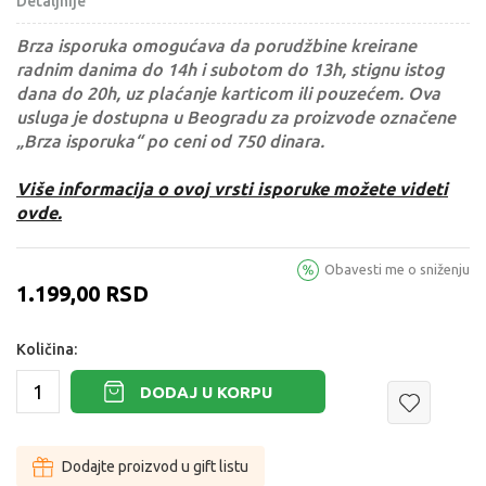
Detaljnije
Brza isporuka omogućava da porudžbine kreirane
radnim danima do 14h i subotom do 13h, stignu istog
dana do 20h, uz plaćanje karticom ili pouzećem. Ova
usluga je dostupna u Beogradu za proizvode označene
„Brza isporuka“ po ceni od 750 dinara.
Više informacija o ovoj vrsti isporuke možete videti
ovde.
Obavesti me o sniženju
1.199,00
RSD
Količina:
DODAJ U KORPU
Dodajte proizvod u gift listu