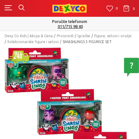
0
0
0
Isporuku možete očekivati u roku od 2 do 4 radna 
Pogledaj više
Dexy Co Kids | Akcija & Cena
Proizvodi
Igračke
Figure, setovi i oružje
Kolekcionarske figure i setovi
SMASHLINGS 3 FIGURICE SET