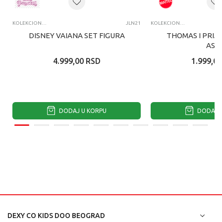
KOLEKCIONARSKE FIGURE I SETOVI
JLN21
KOLEKCIONARSKE FIGURE I SETOVI
DISNEY VAIANA SET FIGURA
THOMAS I PRIJA
ASS
4.999,00
RSD
1.999,00
DODAJ U KORPU
DODAJ U
DEXY CO KIDS DOO BEOGRAD