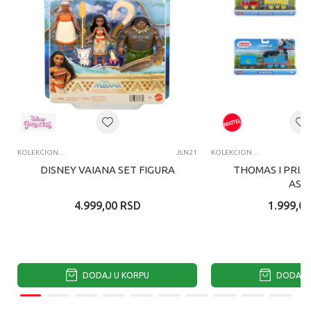
KOLEKCIONARSKE FIGURE I SETOVI
JLN21
KOLEKCIONARSKE FIGURE I SETOVI
DISNEY VAIANA SET FIGURA
THOMAS I PRIJA
ASS
4.999,00
RSD
1.999,00
DODAJ U KORPU
DODAJ U