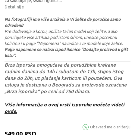
za sakupljanje, svaka figurica
...
Detaljnije
Na fotografiji ima više artikala a Vi želite da poručite samo
određeni?
Pre dodavanja u korpu, upišite tačan model koji želite, a ako
poručujete više artikala pod istom šifrom, unesite potrebnu
količinu i u polje "Napomena" navedite sve modele koje želite.
Polje napomene se nalazi ispod ikonice “Dodajte proizvod u gift
listu”.
Brza isporuka omogućava da porudžbine kreirane
radnim danima do 14h i subotom do 13h, stignu istog
dana do 20h, uz plaćanje karticom ili pouzećem. Ova
usluga je dostupna u Beogradu za proizvode označene
„Brza isporuka“ po ceni od 750 dinara.
Više informacija o ovoj vrsti isporuke možete videti
ovde.
Obavesti me o sniženju
549,00
RSD