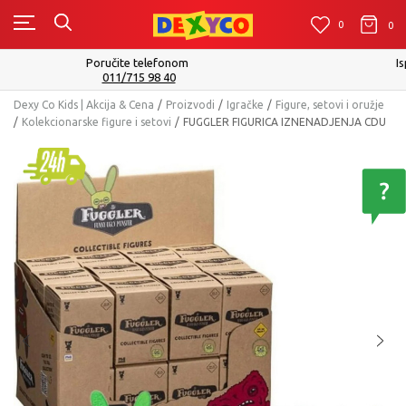
0
0
0
Isporuku možete očekivati u roku od 2 do 4 radna dana!
Pogledaj više
Dexy Co Kids | Akcija & Cena
Proizvodi
Igračke
Figure, setovi i oružje
Kolekcionarske figure i setovi
FUGGLER FIGURICA IZNENADJENJA CDU