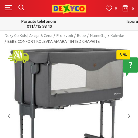
0
0
0
Isporuku možete očekivati u roku od 2 do 4 radna dana!
Pogledaj više
Dexy Co Kids | Akcija & Cena
Proizvodi
Bebe
Nameštaj
Kolevke
BEBE CONFORT KOLEVKA AMARA TINTED GRAPHITE
5
%