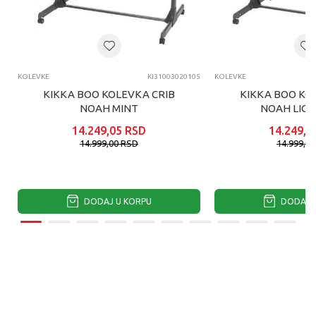
KOLEVKE
KI31003020105
KOLEVKE
KIKKA BOO KOLEVKA CRIB
KIKKA BOO KO
NOAH MINT
NOAH LIGH
14.249,05
RSD
14.249,0
14.999,00
RSD
14.999,0
DODAJ U KORPU
DODAJ U