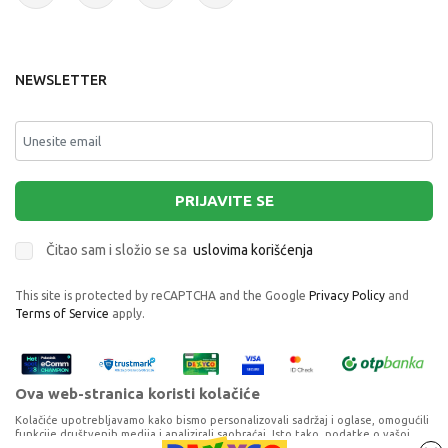
NEWSLETTER
PRIJAVITE SE
Čitao sam i složio se sa
uslovima korišćenja
This site is protected by reCAPTCHA and the Google
Privacy Policy
and
Terms of Service
apply.
Ova web-stranica koristi kolačiće
Kolačiće upotrebljavamo kako bismo personalizovali sadržaj i oglase, omogućili
funkcije društvenih medija i analizirali saobraćaj. Isto tako, podatke o vašoj