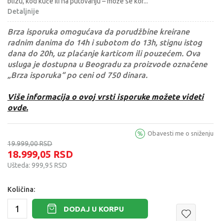
blizu, kod kuće ili na putovanju – može se kor
...
Detaljnije
Brza isporuka omogućava da porudžbine kreirane
radnim danima do 14h i subotom do 13h, stignu istog
dana do 20h, uz plaćanje karticom ili pouzećem. Ova
usluga je dostupna u Beogradu za proizvode označene
„Brza isporuka“ po ceni od 750 dinara.
Više informacija o ovoj vrsti isporuke možete videti
ovde.
Obavesti me o sniženju
19.999,00
RSD
18.999,05
RSD
Ušteda:
999,95
RSD
Količina:
DODAJ U KORPU