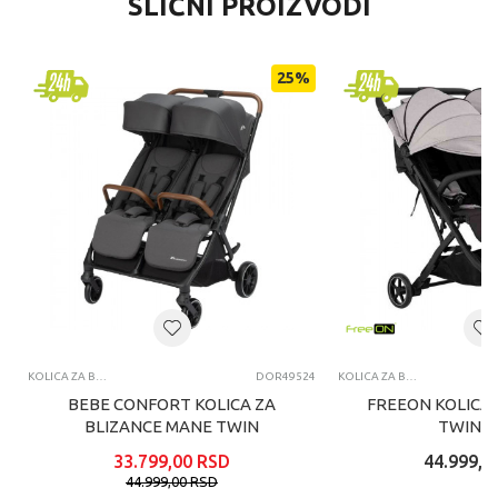
SLIČNI PROIZVODI
25
%
KOLICA ZA BLIZANCE I TROJKE
DOR49524
KOLICA ZA BLIZANCE I TROJKE
BEBE CONFORT KOLICA ZA
FREEON KOLICA 
BLIZANCE MANE TWIN
TWIN G
MINERAL GRAPHITE
33.799,00
RSD
44.999,0
44.999,00
RSD