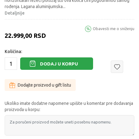
horizontalan ležeći položaj što ova kolica ćini pogodnimod samog
rođenja. Lagana aluminijumska
...
Detaljnije
Obavesti me o sniženju
22.999,00
RSD
Količina:
DODAJ U KORPU
Dodajte proizvod u gift listu
Ukoliko imate dodatne napomene upišite u komentar pre dodavanja
proizvoda u korpu: