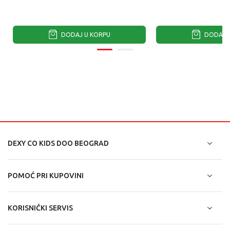
DODAJ U KORPU
DODAJ U
DEXY CO KIDS DOO BEOGRAD
POMOĆ PRI KUPOVINI
KORISNIČKI SERVIS