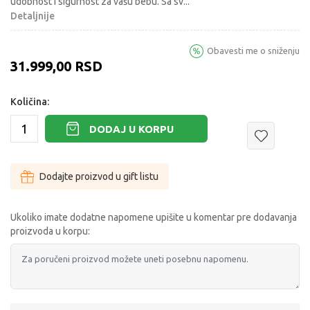
udobnost i sigurnost za vašu bebu. Sa sv
...
Detaljnije
Obavesti me o sniženju
31.999,00
RSD
Količina:
DODAJ U KORPU
Dodajte proizvod u gift listu
Ukoliko imate dodatne napomene upišite u komentar pre dodavanja
proizvoda u korpu: