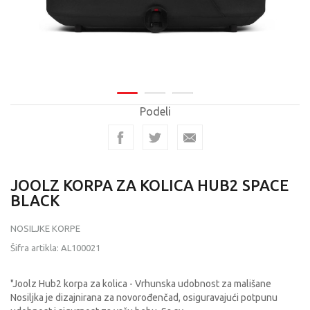
Podeli
JOOLZ KORPA ZA KOLICA HUB2 SPACE
BLACK
NOSILJKE KORPE
Šifra artikla:
AL100021
"Joolz Hub2 korpa za kolica - Vrhunska udobnost za mališane
Nosiljka je dizajnirana za novorođenčad, osiguravajući potpunu