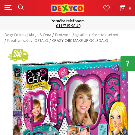
0
0
0
Poručite telefonom
011/715 98 40
Dexy Co Kids | Akcija & Cena
Proizvodi
Igračke
Kreativni setovi
Kreativni setovi OSTALO
CRAZY CHIC MAKE UP OGLEDALO