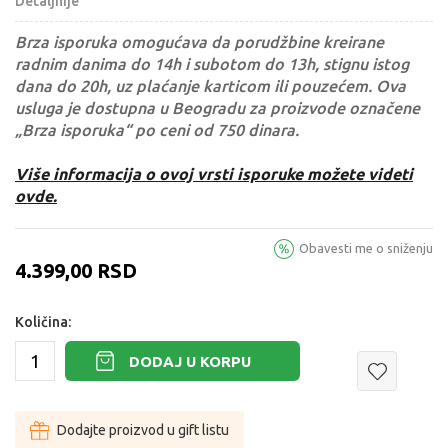
Detaljnije
Brza isporuka omogućava da porudžbine kreirane
radnim danima do 14h i subotom do 13h, stignu istog
dana do 20h, uz plaćanje karticom ili pouzećem. Ova
usluga je dostupna u Beogradu za proizvode označene
„Brza isporuka“ po ceni od 750 dinara.
Više informacija o ovoj vrsti isporuke možete videti
ovde.
Obavesti me o sniženju
4.399,00
RSD
Količina:
DODAJ U KORPU
Dodajte proizvod u gift listu