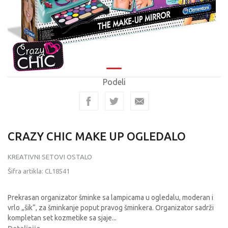
Podeli
CRAZY CHIC MAKE UP OGLEDALO
KREATIVNI SETOVI OSTALO
Šifra artikla:
CL18541
Prekrasan organizator šminke sa lampicama u ogledalu, moderan i
vrlo „šik“, za šminkanje poput pravog šminkera. Organizator sadrži
kompletan set kozmetike sa sjaje
...