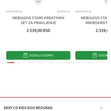
KREATIVNI SETOVI OSTALO
SGS490167
KREATIVNI SETOVI OSTALO
NEBULOUS STARS KREATIVAN
NEBULOUS STARS
SET ZA PRAVLJENJE
MIKROKRISTA
NARUKVICA
2.539,00
RSD
2.339,00
DODAJ U KORPU
DODAJ U
DEXY CO KIDS DOO BEOGRAD