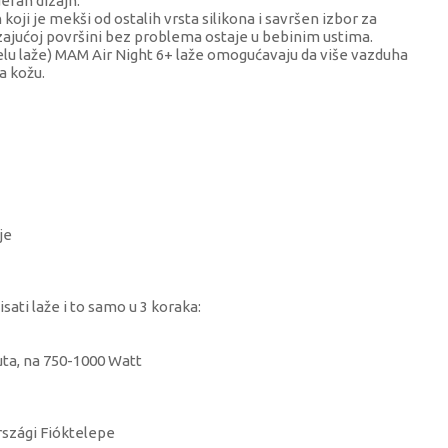
eran dizajn.
koji je mekši od ostalih vrsta silikona i savršen izbor za
lizajućoj površini bez problema ostaje u bebinim ustima.
delu laže) MAM Air Night 6+ laže omogućavaju da više vazduha
a kožu.
je
isati laže i to samo u 3 koraka:
nuta, na 750-1000 Watt
szági Fióktelepe