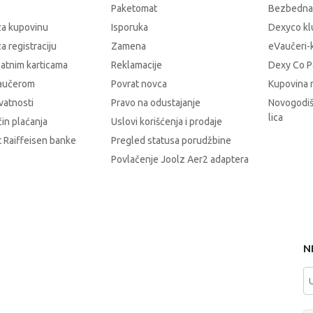
Paketomat
Bezbedna
za kupovinu
Isporuka
Dexyco klu
a registraciju
Zamena
eVaučeri-
latnim karticama
Reklamacije
Dexy Co P
vaučerom
Povrat novca
Kupovina 
ivatnosti
Pravo na odustajanje
Novogodiš
lica
čin plaćanja
Uslovi korišćenja i prodaje
 Raiffeisen banke
Pregled statusa porudžbine
Povlačenje Joolz Aer2 adaptera
N