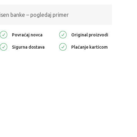
isen banke – pogledaj primer
Povraćaj novca
Original proizvodi
Sigurna dostava
Plaćanje karticom