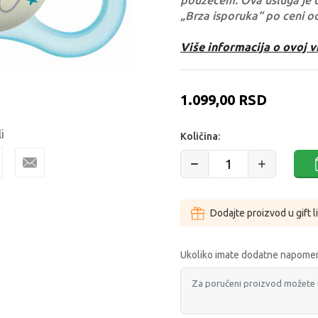
pouzećem. Ova usluga je 
„Brza isporuka“ po ceni o
Više informacija o ovoj v
1.099,00
RSD
i
Količina:
Dodajte proizvod u gift l
Ukoliko imate dodatne napomen