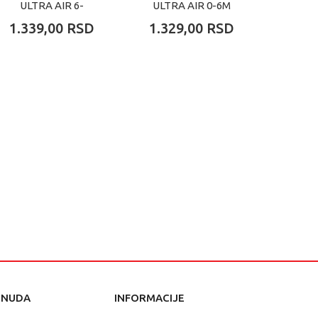
ULTRA AIR 6-
ULTRA AIR 0-6M
STHR
18M(2KOM)DECACI
PELIKAN 2KOM
NO
1.339,00
RSD
1.329,00
RSD
1.32
AVEN
STHR
ONUDA
INFORMACIJE