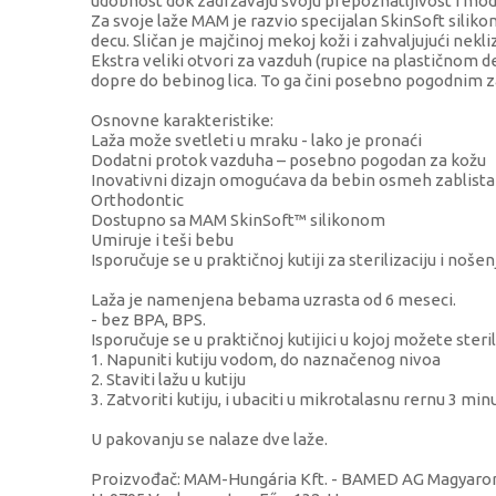
udobnost dok zadržavaju svoju prepoznatljivost i mod
Za svoje laže MAM je razvio specijalan SkinSoft silikon 
decu. Sličan je majčinoj mekoj koži i zahvaljujući nek
Ekstra veliki otvori za vazduh (rupice na plastičnom 
dopre do bebinog lica. To ga čini posebno pogodnim z
Osnovne karakteristike:
Laža može svetleti u mraku - lako je pronaći
Dodatni protok vazduha – posebno pogodan za kožu
Inovativni dizajn omogućava da bebin osmeh zablista
Orthodontic
Dostupno sa MAM SkinSoft™ silikonom
Umiruje i teši bebu
Isporučuje se u praktičnoj kutiji za sterilizaciju i nošen
Laža je namenjena bebama uzrasta od 6 meseci.
- bez BPA, BPS.
Isporučuje se u praktičnoj kutijici u kojoj možete steril
1. Napuniti kutiju vodom, do naznačenog nivoa
2. Staviti lažu u kutiju
3. Zatvoriti kutiju, i ubaciti u mikrotalasnu rernu 3 mi
U pakovanju se nalaze dve laže.
Proizvođač: MAM-Hungária Kft. - BAMED AG Magyaror