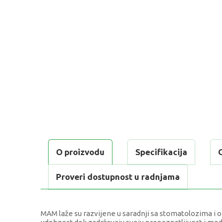
O proizvodu
Specifikacija
Proveri dostupnost u radnjama
MAM laže su razvijene u saradnji sa stomatolozima i o