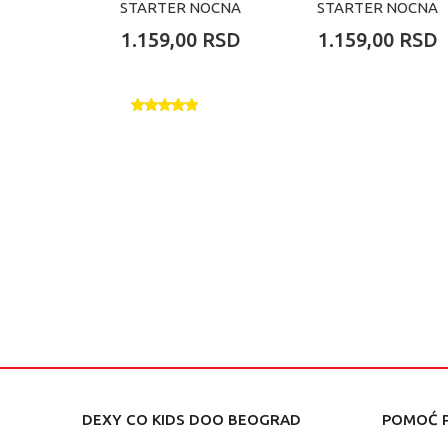
STARTER NOCNA
STARTER NOCNA
0-2M(2KOM)DECACI
0-2M
1.159,00
RSD
1.159,00
RSD
(2KOM)DEVOJCICE
DEXY CO KIDS DOO BEOGRAD
POMOĆ P