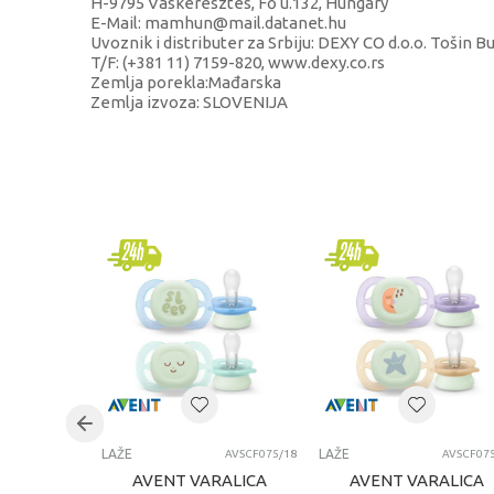
H-9795 Vaskeresztes, Fő u.132, Hungary
E-Mail: mamhun@mail.datanet.hu
Uvoznik i distributer za Srbiju: DEXY CO d.o.o. Tošin B
T/F: (+381 11) 7159-820, www.dexy.co.rs
Zemlja porekla:Mađarska
Zemlja izvoza: SLOVENIJA
KARAKTERISTIKA
Kategorija
Brend
Uzrast
Kategorija
LAŽE
LAŽE
AVSCF075/18
AVSCF07
AVENT VARALICA
AVENT VARALICA