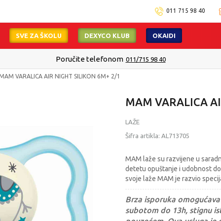
011 715 98 40
SVE ZA ŠKOLU
DEXYCO KLUB
OKAIDI
Poručite telefonom
011/715 98 40
MAM VARALICA AIR NIGHT SILIKON 6M+ 2/1
MAM VARALICA AI
LAŽE
Šifra artikla:
AL713705
MAM laže su razvijene u saradnj
detetu opuštanje i udobnost dok
svoje laže MAM je razvio specija
Brza isporuka omogućava 
subotom do 13h, stignu ist