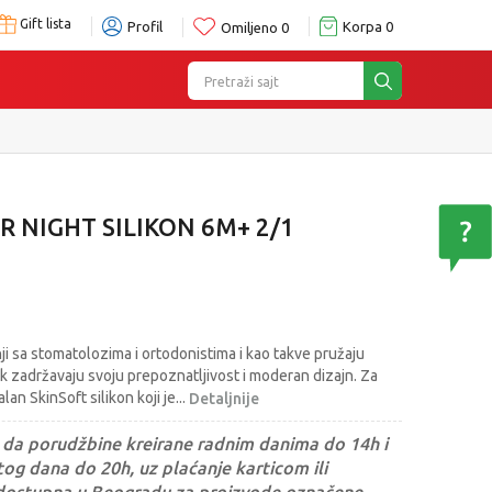
Gift lista
Profil
Korpa
0
Omiljeno
0
Pretraži sajt
R NIGHT SILIKON 6M+ 2/1
i sa stomatolozima i ortodonistima i kao takve pružaju
 zadržavaju svoju prepoznatljivost i moderan dizajn. Za
lan SkinSoft silikon koji je
...
Detaljnije
da porudžbine kreirane radnim danima do 14h i
og dana do 20h, uz plaćanje karticom ili