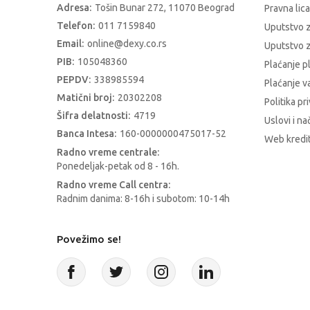
Adresa:
Tošin Bunar 272, 11070 Beograd
Pravna lica
Telefon:
011 7159840
Uputstvo 
Email:
online@dexy.co.rs
Uputstvo z
PIB:
105048360
Plaćanje p
PEPDV:
338985594
Plaćanje 
Matični broj:
20302208
Politika pr
Šifra delatnosti:
4719
Uslovi i na
Banca Intesa:
160-0000000475017-52
Web kredit
Radno vreme centrale:
Ponedeljak-petak od 8 - 16h.
Radno vreme Call centra:
Radnim danima: 8-16h i subotom: 10-14h
Povežimo se!