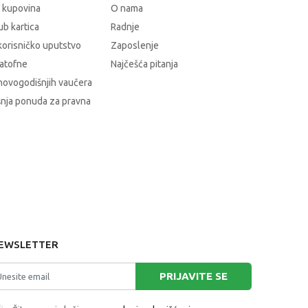
 kupovina
O nama
b kartica
Radnje
korisničko uputstvo
Zaposlenje
atofne
Najčešća pitanja
novogodišnjih vaučera
nja ponuda za pravna
EWSLETTER
PRIJAVITE SE