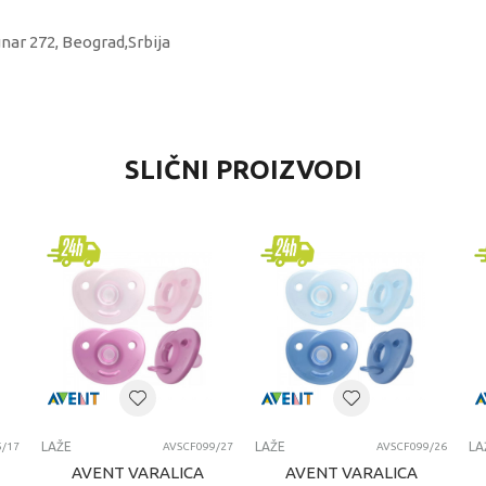
unar 272, Beograd,Srbija
VREDNOST
SLIČNI PROIZVODI
Laže
Mam
6+ meseci
LAZE
LAŽE
LAŽE
LA
5/17
AVSCF099/27
AVSCF099/26
AVENT VARALICA
AVENT VARALICA