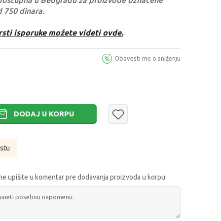
dostupna u Beogradu za proizvode označene
d 750 dinara.
rsti isporuke možete videti ovde.
Obavesti me o sniženju
DODAJ U KORPU
istu
e upišite u komentar pre dodavanja proizvoda u korpu: