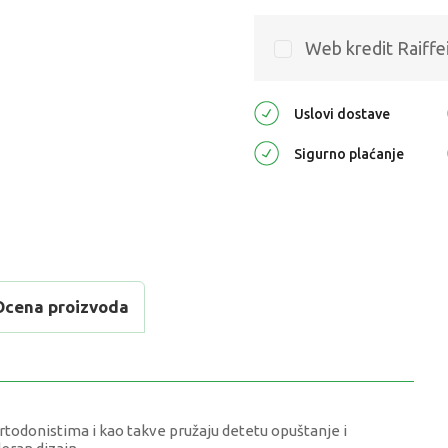
Web kredit Raiffe
Uslovi dostave
Sigurno plaćanje
Ocena proizvoda
rtodonistima i kao takve pružaju detetu opuštanje i