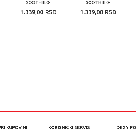
SOOTHIE 0-
SOOTHIE 0-
6M(2KOM)DEVOJCICE
6M(2KOM)DECACI
1.339,00
RSD
1.339,00
RSD
RI KUPOVINI
KORISNIČKI SERVIS
DEXY P