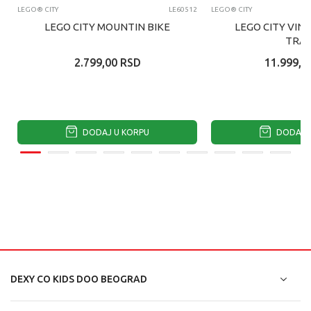
LEGO® CITY
LE60512
LEGO® CITY
LEGO CITY MOUNTIN BIKE
LEGO CITY VIN
TRAI
2.799,00
RSD
11.999,0
DODAJ U KORPU
DODAJ U
DEXY CO KIDS DOO BEOGRAD