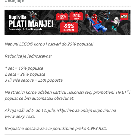
Detaljnije
Napuni LEGO® korpu i ostvari do 25% popusta!
Računica je jednostavna:
1 set = 15% popusta
2 seta = 20% popusta
3 ili više setova = 25% popusta
Na stranici korpe odaberi karticu „Iskoristi svoj promotivni TIKET“ i
popust će biti automatski obračunat.
Akcija važi od 6. do 12. jula, isključivo za onlajn kupovinu na
www.dexy.co.rs.
Besplatna dostava za sve porudžbine preko 4.999 RSD.