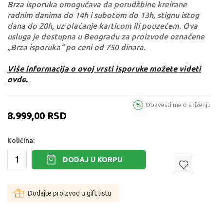
Brza isporuka omogućava da porudžbine kreirane
radnim danima do 14h i subotom do 13h, stignu istog
dana do 20h, uz plaćanje karticom ili pouzećem. Ova
usluga je dostupna u Beogradu za proizvode označene
„Brza isporuka“ po ceni od 750 dinara.
Više informacija o ovoj vrsti isporuke možete videti
ovde.
Obavesti me o sniženju
8.999,00
RSD
Količina:
DODAJ U KORPU
Dodajte proizvod u gift listu