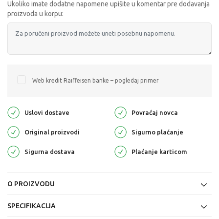
Ukoliko imate dodatne napomene upišite u komentar pre dodavanja
proizvoda u korpu:
Web kredit Raiffeisen banke – pogledaj primer
Uslovi dostave
Povraćaj novca
Original proizvodi
Sigurno plaćanje
Sigurna dostava
Plaćanje karticom
O PROIZVODU
SPECIFIKACIJA