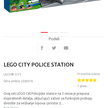
Podeli
LEGO CITY POLICE STATION
Prosečna ocena:
LEGO® CITY
Šifra artikla:
LE60316
3 glasa
Ovaj set LEGO Citi Policijske stanice na 3 nivoa je prepuna
inspirativnih detalja, uključujuči zatvor sa funkcijom proboja,
dvorište za vežbanje lopova i prostor z
...