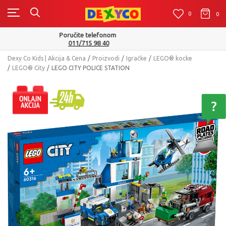
0
0
0
Isporuku možete očekivati u roku od 2 do 4 radna dana!
Pogledaj više
Dexy Co Kids | Akcija & Cena
Proizvodi
Igračke
LEGO® kocke
LEGO® City
LEGO CITY POLICE STATION