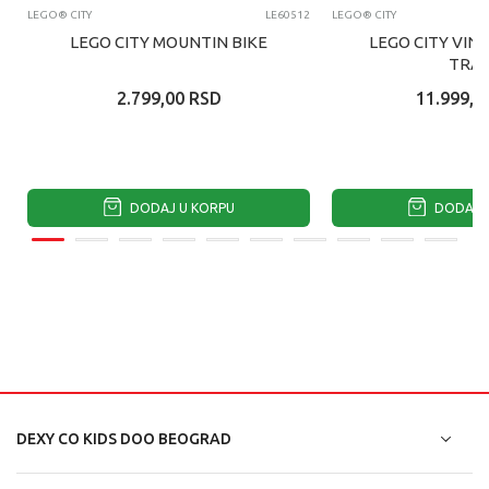
LEGO® CITY
LE60512
LEGO® CITY
LEGO CITY MOUNTIN BIKE
LEGO CITY VIN
TRAI
2.799,00
RSD
11.999,0
DODAJ U KORPU
DODAJ U
DEXY CO KIDS DOO BEOGRAD