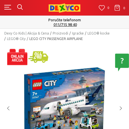
0
0
0
Isporuku možete očekivati u roku od 2 do 4 radna da
Pogledaj više
Dexy Co Kids | Akcija & Cena
Proizvodi
Igračke
LEGO® kocke
LEGO® City
LEGO CITY PASSENGER AIRPLANE