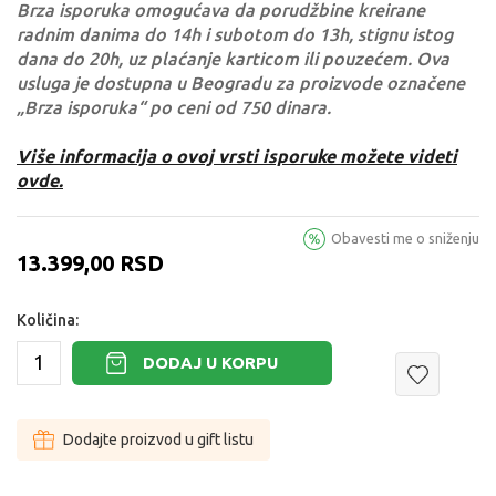
Brza isporuka omogućava da porudžbine kreirane
radnim danima do 14h i subotom do 13h, stignu istog
dana do 20h, uz plaćanje karticom ili pouzećem. Ova
usluga je dostupna u Beogradu za proizvode označene
„Brza isporuka“ po ceni od 750 dinara.
Više informacija o ovoj vrsti isporuke možete videti
ovde.
Obavesti me o sniženju
13.399,00
RSD
Količina:
DODAJ U KORPU
Dodajte proizvod u gift listu