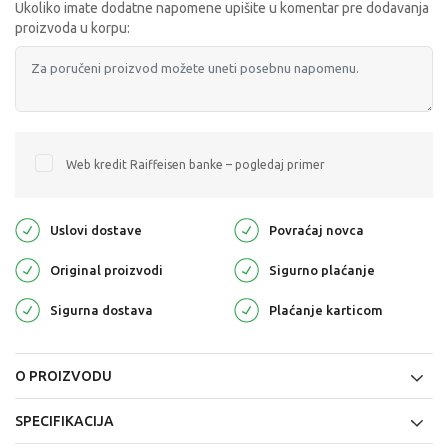
Ukoliko imate dodatne napomene upišite u komentar pre dodavanja
proizvoda u korpu:
Web kredit Raiffeisen banke – pogledaj primer
Uslovi dostave
Povraćaj novca
Original proizvodi
Sigurno plaćanje
Sigurna dostava
Plaćanje karticom
O PROIZVODU
SPECIFIKACIJA