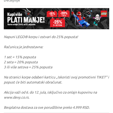
Detaljnije
Napuni LEGO® korpu i ostvari do 25% popusta!
Računica je jednostavna:
1 set = 15% popusta
2 seta = 20% popusta
3 ili više setova = 25% popusta
Na stranici korpe odaberi karticu „Iskoristi svoj promotivni TIKET“ i
popust će biti automatski obračunat.
Akcija važi od 6. do 12. jula, isključivo za onlajn kupovinu na
www.dexy.co.rs.
Besplatna dostava za sve porudžbine preko 4.999 RSD.