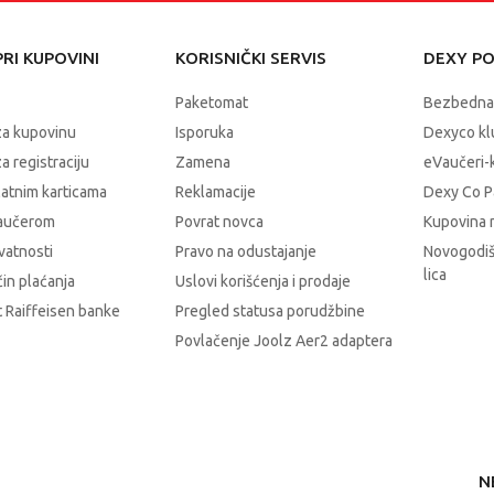
RI KUPOVINI
KORISNIČKI SERVIS
DEXY P
Paketomat
Bezbedna
za kupovinu
Isporuka
Dexyco klu
a registraciju
Zamena
eVaučeri-
latnim karticama
Reklamacije
Dexy Co P
vaučerom
Povrat novca
Kupovina 
ivatnosti
Pravo na odustajanje
Novogodiš
lica
čin plaćanja
Uslovi korišćenja i prodaje
 Raiffeisen banke
Pregled statusa porudžbine
Povlačenje Joolz Aer2 adaptera
N