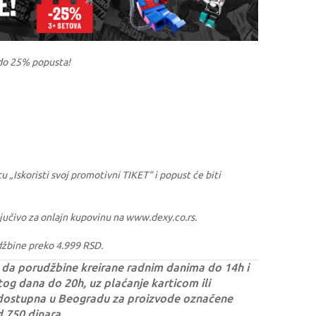
do 25% popusta!
u „Iskoristi svoj promotivni TIKET“ i popust će biti
sključivo za onlajn kupovinu na www.dexy.co.rs.
džbine preko 4.999 RSD.
da porudžbine kreirane radnim danima do 14h i
og dana do 20h, uz plaćanje karticom ili
dostupna u Beogradu za proizvode označene
d 750 dinara.