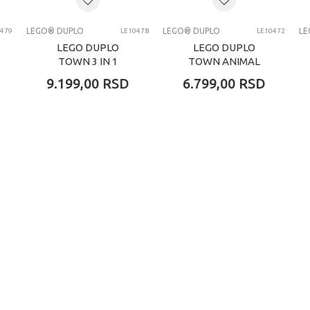
LEGO® DUPLO
LEGO® DUPLO
LE
0479
LE10478
LE10472
LEGO DUPLO
LEGO DUPLO
TOWN 3 IN 1
TOWN ANIMAL
CREATIVE RAMPS
BUILDING GAME
9.199,00
RSD
6.799,00
RSD
WITH V