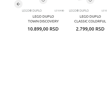
LEGO® DUPLO
LEGO® DUPLO
LE10480
LE1
LEGO DUPLO
LEGO DUPLO
TOWN DISCOVERY
CLASSIC COLORFUL
FOREST WITH
CREATIVE BOX
10.899,00
RSD
2.799,00
RSD
WILD A