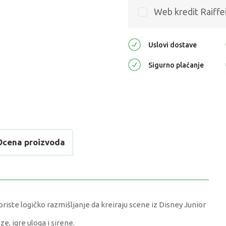
Web kredit Raiffe
Uslovi dostave
Sigurno plaćanje
Ocena proizvoda
riste logičko razmišljanje da kreiraju scene iz Disney Junior
e, igre uloga i sirene.