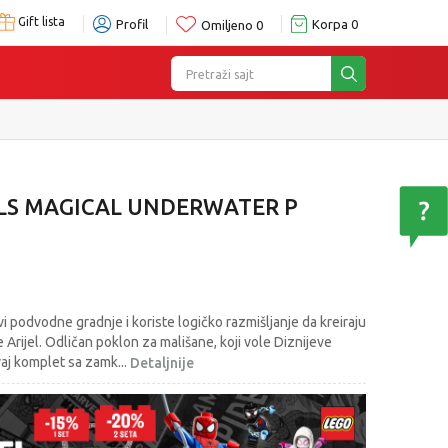
Gift lista
Profil
Korpa
0
Omiljeno
0
Pretraži sajt
ELS MAGICAL UNDERWATER P
i podvodne gradnje i koriste logičko razmišljanje da kreiraju
 Arijel. Odličan poklon za mališane, koji vole Diznijeve
Ovaj komplet sa zamk
...
Detaljnije