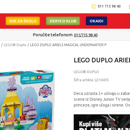
011 715 98 40
SVE ZA ŠKOLU
DEXYCO KLUB
OKAIDI
Poručite telefonom
011/715 98 40
LEGO® Duplo
LEGO DUPLO ARIELS MAGICAL UNDERWATER P
LEGO DUPLO ARI
LEGO® DUPLO
Šifra artikla:
LE10435
Deca uzrasta 2+ uživaju u zabav
scene iz Disney Junior TV serije
princeze, igre uloga i sirene. 