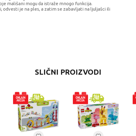
koje mališani mogu da istraže mnogo funkcija.
dvesti je na ples, a zatim se zabavljati na ljuljašci ili
VREDNOST
SLIČNI PROIZVODI
LEGO® Duplo
LEGO®
univerzalno
1-3 godine
LEGO DUPLO