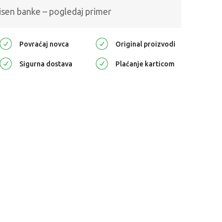
isen banke – pogledaj primer
Povraćaj novca
Original proizvodi
Sigurna dostava
Plaćanje karticom