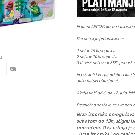
Napuni LEGO® korpu i ostvari 
Računica je jednostavna:
1 set = 15% popusta
i
2 seta = 20% popusta
3 ili više setova = 25% popusta
Na stranici korpe odaberi kartic
automatski obračunat.
Akcija važi od 6. do 12. jula, i
Besplatna dostava za sve poru
Brza isporuka omogućava 
subotom do 13h, stignu ist
pouzećem. Ova usluga je 
„Brza isporuka“ po ceni o