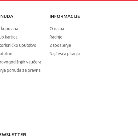
ONUDA
INFORMACIJE
 kupovina
O nama
b kartica
Radnje
korisničko uputstvo
Zaposlenje
atofne
Najčešća pitanja
novogodišnjih vaučera
nja ponuda za pravna
EWSLETTER