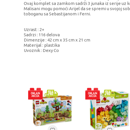
Ovaj komplet sa zamkom sadrži 3 junaka iz serije uz 
Malisani mogu pomoći Arijel da se spremi u svojoj sobi, o
toboganu sa Sebastijanom i Ferni.
Uzrast : 2+
Sadrzi : 116 delova
Dimenzije : 42 cm x 35 cm x 21 cm
Materijal : plastika
Uvoznik : Dexy Co
KARAKTERISTIKA
Kategorija
Brend
Pol
Uzrast
Kategorija