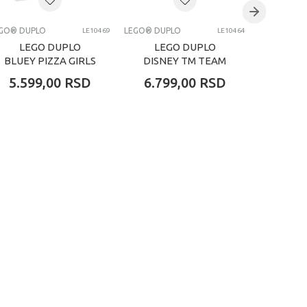
GO® DUPLO
LEGO® DUPLO
LEGO® DUP
LE10469
LE10464
LEGO DUPLO
LEGO DUPLO
LE
BLUEY PIZZA GIRLS
DISNEY TM TEAM
DI
WITH MUFFIN AND
SPIDEY
FROZE
5.599,00
RSD
6.799,00
RSD
2.79
WEBQUARTERS
BOX