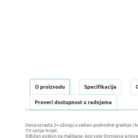
O proizvodu
Specifikacija
Proveri dostupnost u radnjama
Deca uzrasta 2+ uživaju u zabavi podvodne gradnje i ko
TV serije Arijel.
Odličan poklon za mališane, koji vole Diznijeve princez