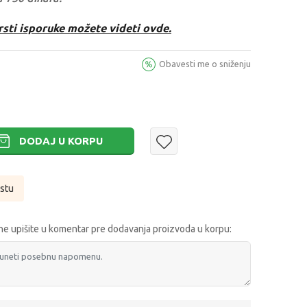
rsti isporuke možete videti ovde.
Obavesti me o sniženju
DODAJ U KORPU
istu
e upišite u komentar pre dodavanja proizvoda u korpu: