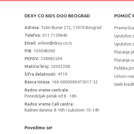
DEXY CO KIDS DOO BEOGRAD
POMOĆ P
Adresa:
Tošin Bunar 272, 11070 Beograd
Pravna lica
Telefon:
011 7159840
Uputstvo 
Email:
online@dexy.co.rs
Uputstvo z
PIB:
105048360
Plaćanje p
PEPDV:
338985594
Plaćanje 
Matični broj:
20302208
Politika pr
Šifra delatnosti:
4719
Uslovi i na
Banca Intesa:
160-0000000475017-52
Web kredit
Radno vreme centrale:
Ponedeljak-petak od 8 - 16h.
Radno vreme Call centra:
Radnim danima: 8-16h i subotom: 10-14h
Povežimo se!