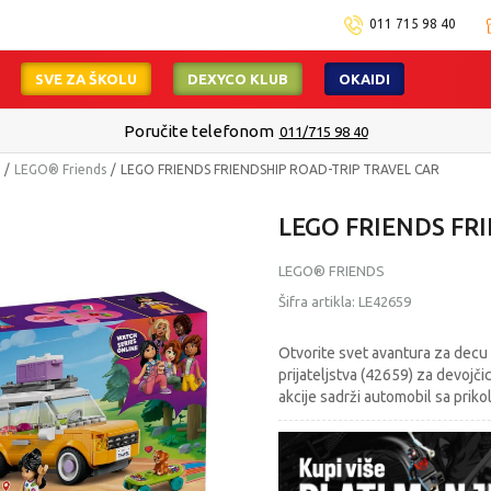
011 715 98 40
SVE ZA ŠKOLU
DEXYCO KLUB
OKAIDI
Poručite telefonom
011/715 98 40
LEGO® Friends
LEGO FRIENDS FRIENDSHIP ROAD-TRIP TRAVEL CAR
LEGO FRIENDS FR
LEGO® FRIENDS
Šifra artikla:
LE42659
Otvorite svet avantura za decu
prijateljstva (42659) za devojči
akcije sadrži automobil sa priko