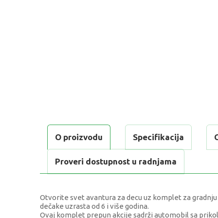
O proizvodu
Specifikacija
Proveri dostupnost u radnjama
Otvorite svet avantura za decu uz komplet za gradnju L
dečake uzrasta od 6 i više godina.
Ovaj komplet prepun akcije sadrži automobil sa prikol