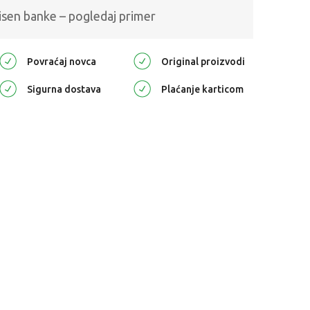
isen banke – pogledaj primer
Povraćaj novca
Original proizvodi
Sigurna dostava
Plaćanje karticom