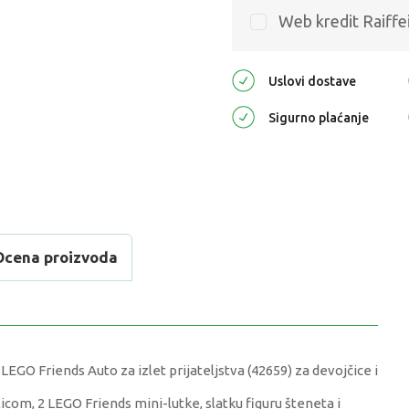
Web kredit Raiffe
Uslovi dostave
Sigurno plaćanje
Ocena proizvoda
EGO Friends Auto za izlet prijateljstva (42659) za devojčice i
icom, 2 LEGO Friends mini-lutke, slatku figuru šteneta i