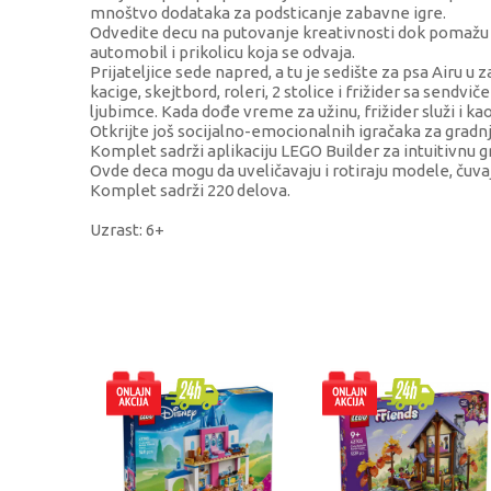
mnoštvo dodataka za podsticanje zabavne igre.
Odvedite decu na putovanje kreativnosti dok pomažu Lie
automobil i prikolicu koja se odvaja.
Prijateljice sede napred, a tu je sedište za psa Airu 
kacige, skejtbord, roleri, 2 stolice i frižider sa sen
ljubimce. Kada dođe vreme za užinu, frižider služi i kao
Otkrijte još socijalno-emocionalnih igračaka za grad
Komplet sadrži aplikaciju LEGO Builder za intuitivnu g
Ovde deca mogu da uveličavaju i rotiraju modele, čuv
Komplet sadrži 220 delova.
Uzrast: 6+
KARAKTERISTIKA
Kategorija
Brend
Pol
Uzrast