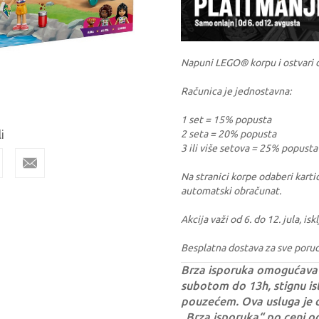
Napuni LEGO® korpu i ostvari 
Računica je jednostavna:
1 set = 15% popusta
i
2 seta = 20% popusta
3 ili više setova = 25% popusta
Na stranici korpe odaberi kartic
automatski obračunat.
Akcija važi od 6. do 12. jula, i
Besplatna dostava za sve poru
Brza isporuka omogućava 
subotom do 13h, stignu ist
pouzećem. Ova usluga je 
„Brza isporuka“ po ceni o