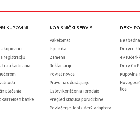
RI KUPOVINI
KORISNIČKI SERVIS
DEXY P
Paketomat
Bezbedna
za kupovinu
Isporuka
Dexyco klu
a registraciju
Zamena
eVaučeri-
latnim karticama
Reklamacije
Dexy Co P
vaučerom
Povrat novca
Kupovina 
ivatnosti
Pravo na odustajanje
Novogodiš
lica
čin plaćanja
Uslovi korišćenja i prodaje
 Raiffeisen banke
Pregled statusa porudžbine
Povlačenje Joolz Aer2 adaptera