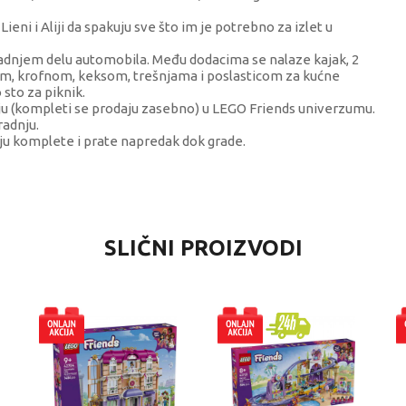
ni i Aliji da spakuju sve što im je potrebno za izlet u
u zadnjem delu automobila. Među dodacima se nalaze kajak, 2
dvičem, krofnom, keksom, trešnjama i poslasticom za kućne
 sto za piknik.
nju (kompleti se prodaju zasebno) u LEGO Friends univerzumu.
radnju.
aju komplete i prate napredak dok grade.
VREDNOST
SLIČNI PROIZVODI
LEGO® Friends
LEGO®
devojčice
4-6 godina