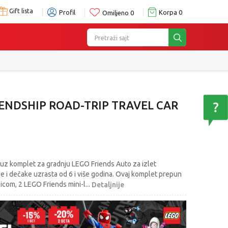
Gift lista
Profil
Korpa
0
Omiljeno
0
Pretraži sajt
IENDSHIP ROAD-TRIP TRAVEL CAR
 uz komplet za gradnju LEGO Friends Auto za izlet
ce i dečake uzrasta od 6 i više godina. Ovaj komplet prepun
licom, 2 LEGO Friends mini-l
...
Detaljnije