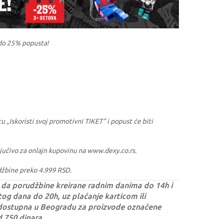
do 25% popusta!
u „Iskoristi svoj promotivni TIKET“ i popust će biti
sključivo za onlajn kupovinu na www.dexy.co.rs.
džbine preko 4.999 RSD.
da porudžbine kreirane radnim danima do 14h i
og dana do 20h, uz plaćanje karticom ili
dostupna u Beogradu za proizvode označene
d 750 dinara.