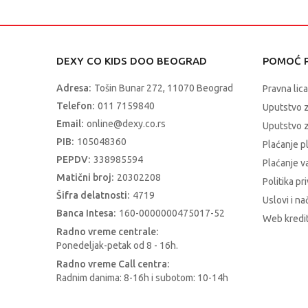
DEXY CO KIDS DOO BEOGRAD
POMOĆ P
Adresa:
Tošin Bunar 272, 11070 Beograd
Pravna lica
Telefon:
011 7159840
Uputstvo 
Email:
online@dexy.co.rs
Uputstvo z
PIB:
105048360
Plaćanje p
PEPDV:
338985594
Plaćanje 
Matični broj:
20302208
Politika pr
Šifra delatnosti:
4719
Uslovi i na
Banca Intesa:
160-0000000475017-52
Web kredit
Radno vreme centrale:
Ponedeljak-petak od 8 - 16h.
Radno vreme Call centra:
Radnim danima: 8-16h i subotom: 10-14h