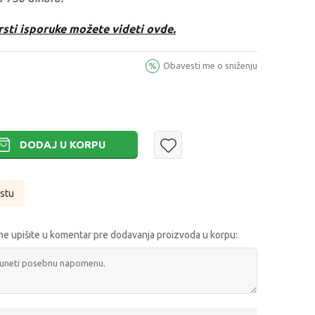
rsti isporuke možete videti ovde.
Obavesti me o sniženju
DODAJ U KORPU
istu
e upišite u komentar pre dodavanja proizvoda u korpu: