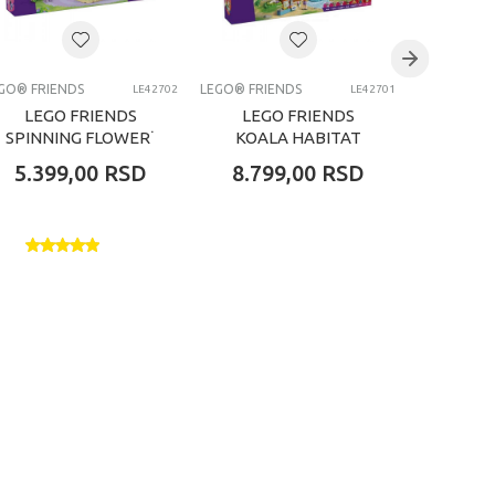
GO® FRIENDS
LEGO® FRIENDS
LEGO® FRI
LE42702
LE42701
LEGO FRIENDS
LEGO FRIENDS
LEG
SPINNING FLOWER˙
KOALA HABITAT
CAN
AND˙ FAIRY TEAC
CUPC
5.399,00
RSD
8.799,00
RSD
7.99