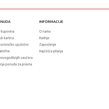
ONUDA
INFORMACIJE
 kupovina
O nama
b kartica
Radnje
korisničko uputstvo
Zaposlenje
atofne
Najčešća pitanja
novogodišnjih vaučera
nja ponuda za pravna