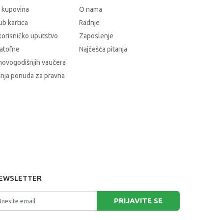
 kupovina
O nama
b kartica
Radnje
korisničko uputstvo
Zaposlenje
atofne
Najčešća pitanja
novogodišnjih vaučera
nja ponuda za pravna
EWSLETTER
PRIJAVITE SE