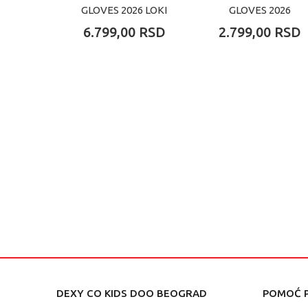
GLOVES 2026 LOKI
GLOVES 2026
VS TEAM IRON MAN
ULTRON VS IRON
6.799,00
RSD
2.799,00
RSD
MAN
DEXY CO KIDS DOO BEOGRAD
POMOĆ P