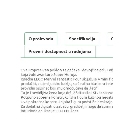
O proizvodu
Specifikacija
Proveri dostupnost u radnjama
Ovaj impresivan poklon za dečake i devojčice od 9 i vi
koja vole avanture Super Heroja.
Igračka LEGO Marvel Fantastic Four uključuje 4 mini 
produžiti, zatim ljudsku baklju, sa 2 ručna blastera i
providni oslonac koji mu omogućava da „leti“.
Tu je i nevidljiva žena koja drži 2 štita sile i Stvar sa
Potpuno spojena konstrukcijska figura kultnog negativ
Ova pokretna konstrukcijska figura podstiče beskrajne
Za dodatnu digitalnu zabavu, graditelji mogu da zumi
intuitivne aplikacije LEGO Builder.