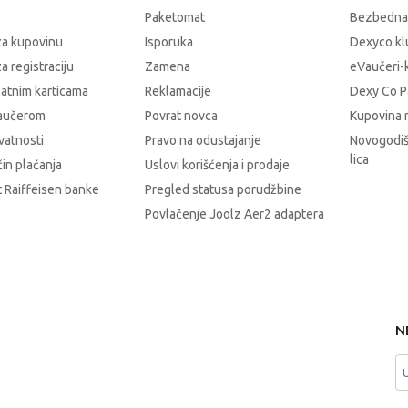
Paketomat
Bezbedna
za kupovinu
Isporuka
Dexyco klu
a registraciju
Zamena
eVaučeri-
latnim karticama
Reklamacije
Dexy Co P
vaučerom
Povrat novca
Kupovina 
ivatnosti
Pravo na odustajanje
Novogodiš
lica
čin plaćanja
Uslovi korišćenja i prodaje
 Raiffeisen banke
Pregled statusa porudžbine
Povlačenje Joolz Aer2 adaptera
N