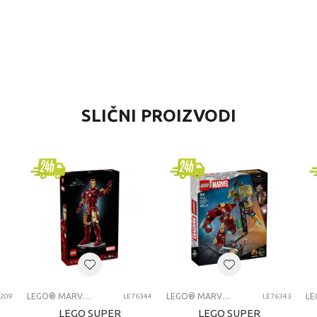
REDNOST
SLIČNI PROIZVODI
GO® Marvel Super Hero ™
EGO®
čaci
 godina
GO MARVEL SUPER HEROES
LEGO® MARVEL SUPER HERO ™
LEGO® MARVEL SUPER HERO ™
1209
LE76344
LE76343
LEGO SUPER
LEGO SUPER