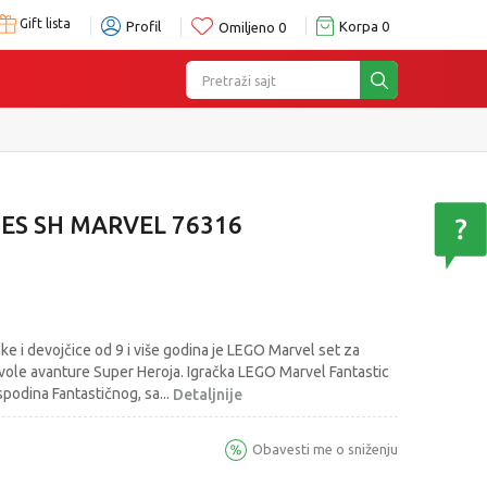
Gift lista
Profil
Korpa
0
Omiljeno
0
Pretraži sajt
ES SH MARVEL 76316
e i devojčice od 9 i više godina je LEGO Marvel set za
a vole avanture Super Heroja. Igračka LEGO Marvel Fantastic
ospodina Fantastičnog, sa
...
Detaljnije
Obavesti me o sniženju