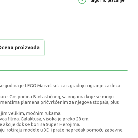
Sigurno plaćanje
Ocena proizvoda
še godina je LEGO Marvel set za izgradnju i igranje za decu
figure: Gospodina Fantastičnog, sa nogama koje se mogu
 elementima plamena pričvršćenim za njegova stopala, plus
 svojim velikim, moćnim rukama.
ca filma, Galaktusa, visoka je preko 28 cm.
 akcije dok se bori sa Super Herojima.
raju, rotiraju modele u 3D i prate napredak pomoću zabavne,