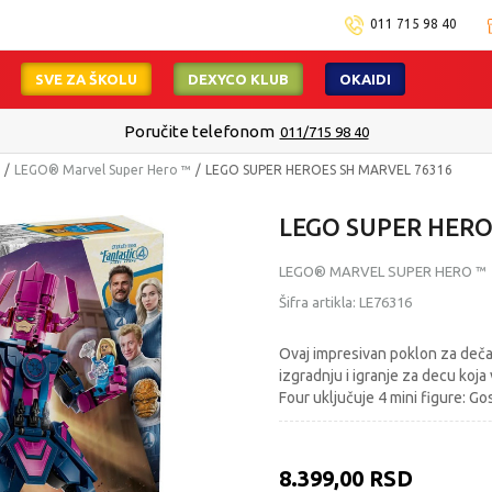
011 715 98 40
SVE ZA ŠKOLU
DEXYCO KLUB
OKAIDI
Poručite telefonom
011/715 98 40
LEGO® Marvel Super Hero ™
LEGO SUPER HEROES SH MARVEL 76316
LEGO SUPER HERO
LEGO® MARVEL SUPER HERO ™
Šifra artikla:
LE76316
Ovaj impresivan poklon za dečak
izgradnju i igranje za decu koj
Four uključuje 4 mini figure: G
8.399,00
RSD