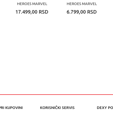
HEROES MARVEL
HEROES MARVEL
IRON MAN MARK 3
EPIC BATTLE
17.499,00
RSD
6.799,00
RSD
COLLECTORS
HULKBUSTER VS
EDITION
ENEMY
RI KUPOVINI
KORISNIČKI SERVIS
DEXY P