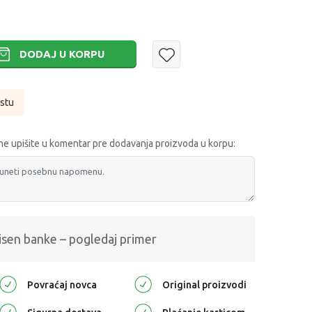
DODAJ U KORPU
istu
e upišite u komentar pre dodavanja proizvoda u korpu:
isen banke – pogledaj primer
Povraćaj novca
Original proizvodi