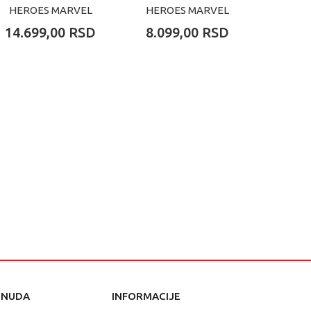
HEROES MARVEL
HEROES MARVEL
HERO
SPIDERMAN VS
RAVAGER
MEC
14.699,00
RSD
8.099,00
RSD
3.99
MYSTERIO
JUMPSUIT GROOT
SPI
ONUDA
INFORMACIJE