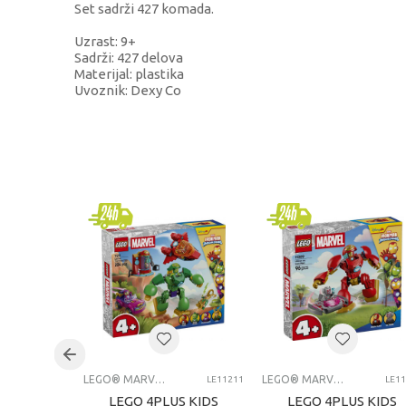
Set sadrži 427 komada.
Uzrast: 9+
Sadrži: 427 delova
Materijal: plastika
Uvoznik: Dexy Co
KARAKTERISTIKA
V
Kategorija
LE
Brend
L
Pol
de
Uzrast
8+
Kategorija
LE
LEGO® MARVEL SUPER HERO ™
LEGO® MARVEL SUPER HERO ™
LE11211
LE1
LEGO 4PLUS KIDS
LEGO 4PLUS KIDS