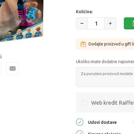
Količina:
Dodajte proizvod u gift l
i
Ukoliko imate dodatne napomen
Web kredit Raiffe
Uslovi dostave