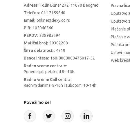
Adresa:
Tošin Bunar 272, 11070 Beograd
Pravna lica
Telefon:
011 7159840
Uputstvo 
Email:
online@dexy.co.rs
Uputstvo z
PIB:
105048360
Plaćanje p
PEPDV:
338985594
Plaćanje 
Matični broj:
20302208
Politika pr
Šifra delatnosti:
4719
Uslovi i na
Banca Intesa:
160-0000000475017-52
Web kredit
Radno vreme centrale:
Ponedeljak-petak od 8 - 16h.
Radno vreme Call centra:
Radnim danima: 8-16h i subotom: 10-14h
Povežimo se!