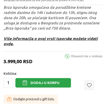
Brza isporuka omogućava da porudžbine kreirane
radnim danima do 14h i subotom do 13h, stignu istog
dana do 20h, uz plaćanje karticom ili pouzećem. Ova
usluga je dostupna u Beogradu za proizvode označene
„Brza isporuka“ po ceni od 750 dinara.
Više informacija o ovoj vrsti isporuke možete videti
ovde.
Obavesti me o sniženju
3.999,00
RSD
Količina:
DODAJ U KORPU
Dodajte proizvod u gift listu