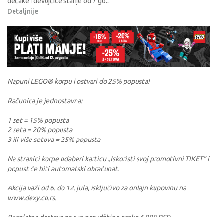
dečake i devojčice starije od 7 go
...
Detaljnije
Napuni LEGO® korpu i ostvari do 25% popusta!
Računica je jednostavna:
1 set = 15% popusta
2 seta = 20% popusta
3 ili više setova = 25% popusta
Na stranici korpe odaberi karticu „Iskoristi svoj promotivni TIKET“ i
popust će biti automatski obračunat.
Akcija važi od 6. do 12. jula, isključivo za onlajn kupovinu na
www.dexy.co.rs.
Besplatna dostava za sve porudžbine preko 4.999 RSD.