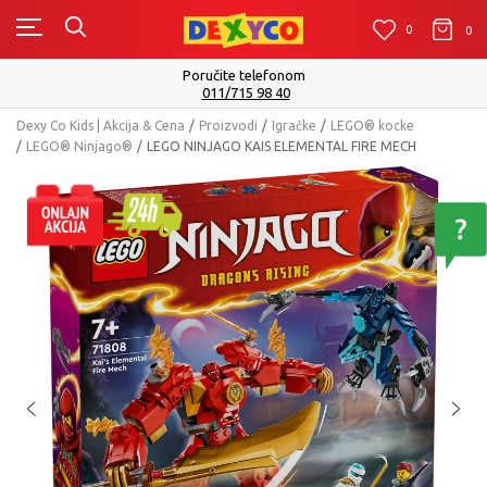
0
0
0
elefonom
Isporuku možete očekivati u 
 98 40
Pogleda
Dexy Co Kids | Akcija & Cena
Proizvodi
Igračke
LEGO® kocke
LEGO® Ninjago®
LEGO NINJAGO KAIS ELEMENTAL FIRE MECH