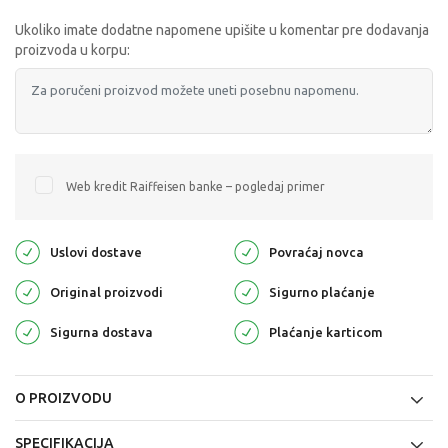
Ukoliko imate dodatne napomene upišite u komentar pre dodavanja
proizvoda u korpu:
Web kredit Raiffeisen banke – pogledaj primer
Uslovi dostave
Povraćaj novca
Original proizvodi
Sigurno plaćanje
Sigurna dostava
Plaćanje karticom
O PROIZVODU
SPECIFIKACIJA