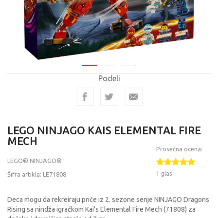
Podeli
LEGO NINJAGO KAIS ELEMENTAL FIRE
MECH
Prosečna ocena:
LEGO® NINJAGO®
1 glas
Šifra artikla:
LE71808
Deca mogu da rekreiraju priče iz 2. sezone serije NINJAGO Dragons
Rising sa nindža igračkom Kai's Elemental Fire Mech (71808) za