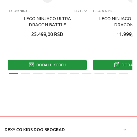
LEGO® NINJAGO®
LE71872
LEGO® NINJAGO®
LEGO NINJAGO ULTRA
LEGO NINJAGO B
DRAGON BATTLE
DRAGONS 
25.499,00
RSD
11.999,0
DODAJ U KORPU
DODAJ U
DEXY CO KIDS DOO BEOGRAD