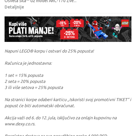
Osveta Sita™ uz model ARC-170 Zve
...
Detaljnije
Napuni LEGO® korpu i ostvari do 25% popusta!
Računica je jednostavna:
1 set = 15% popusta
2 seta = 20% popusta
3 ili više setova = 25% popusta
Na stranici korpe odaberi karticu „Iskoristi svoj promotivni TIKET“ i
popust će biti automatski obračunat.
Akcija važi od 6. do 12. jula, isključivo za onlajn kupovinu na
www.dexy.co.rs.
Besplatna dostava za sve porudžbine preko 4.999 RSD.