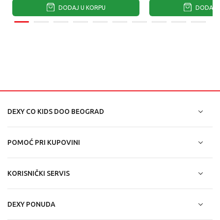
DODAJ U KORPU
DODAJ U
DEXY CO KIDS DOO BEOGRAD
POMOĆ PRI KUPOVINI
KORISNIČKI SERVIS
DEXY PONUDA