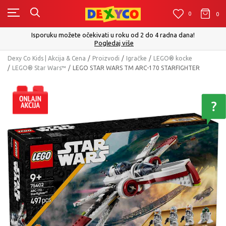
0
0
0
Isporuku možete očekivati u roku od 2 do 4 radna dana!
Pogledaj više
Dexy Co Kids | Akcija & Cena
Proizvodi
Igračke
LEGO® kocke
LEGO® Star Wars™
LEGO STAR WARS TM ARC-170 STARFIGHTER