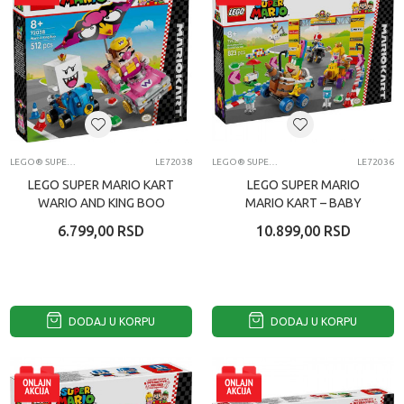
LEGO® SUPER MARIO™
LE72038
LEGO® SUPER MARIO™
LE72036
LEGO SUPER MARIO KART
LEGO SUPER MARIO
WARIO AND KING BOO
MARIO KART – BABY
PEACH AND GRAND PRIX
6.799,00
RSD
10.899,00
RSD
SE
DODAJ U KORPU
DODAJ U KORPU