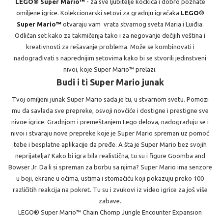
LEGO® Super Mario™
- za sve ljubitelje kockica i dobro poznate
omiljene igrice. Kolekcionarski setovi za gradnju igračaka
LEGO®
Super Mario™
otvaraju vam vrata stvarnog sveta Maria i Luiđia.
Odličan set kako za takmičenja tako i za negovanje dečijih veština i
kreativnosti za rešavanje problema. Može se kombinovati i
nadograđivati s naprednijim setovima kako bi se stvorili jedinstveni
nivoi, koje Super Mario™ prelazi.
Budi i ti Super Mario junak
Tvoj omiljeni junak Super Mario sada je tu, u stvarnom svetu. Pomozi
mu da savlada sve prepreke, osvoji novčiće i dostigne i prestigne sve
nivoe igrice. Gradnjom i premeštanjem Lego delova, nadograđuju se i
nivoi i stvaraju nove prepreke koje je Super Mario spreman uz pomoć
tebe i besplatne aplikacije da pređe. A šta je Super Mario bez svojih
neprijatelja? Kako bi igra bila realistična, tu su i figure Goomba and
Bowser Jr. Da li si spreman za borbu sa njima? Super Mario ima senzore
u boji, ekrane u očima, ustima i stomačiću koji pokazuju preko 100
različitih reakcija na pokret. Tu su i zvukovi iz video igrice za još više
zabave.
LEGO® Super Mario™ Chain Chomp Jungle Encounter Expansion