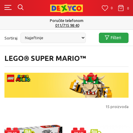
0
0
0
Isporuku možete očekivati u roku od 2 do 4 radna dana!
Pogledaj više
Filteri
Sortiraj
LEGO® SUPER MARIO™
15
proizvoda