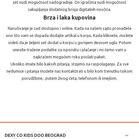
set nudi mogućnost nadogradnje. On igračima nudi mogućnost
sakupljanja dodatnog broja digitalnih novčića.
Brza i laka kupovina
Naručivanje je sad dostupno i online. Kada na našem sajtu pronađete
ono što vam se dopada dodajte artikal u korpu. Kada kliknete, možete
videti da je željeni set dodat u korpu u gornjem desnom uglu. Potom
unesite tražene podatke za isporuku i plaćanje i mi ćemo vam u
najkraćem mogućem roku poslati paket.
Ukoliko imate bilo kakvih pitanja, stojimo na raspolaganju. Za sve
nedumice i pitanja možete nas kontaktirati u bilo kom trenutku tokom
porudžbine, putem živog četa, telefonom ili imejlom.
DEXY CO KIDS DOO BEOGRAD