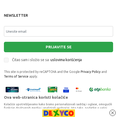
NEWSLETTER
PRIJAVITE SE
Čitao sam i složio se sa
uslovima korišćenja
This site is protected by reCAPTCHA and the Google
Privacy Policy
and
Terms of Service
apply.
Ova web-stranica koristi kolačiće
Kolačiće upotrebljavamo kako bismo personalizovali sadržaj i oglase, omogućili
funkcije društvenih medija i analizirali saobraćaj. Isto tako, podatke o vašoj
upotrebi naše web-lokacije delimo s partnerima za društvene medije,
oglašavanje i analizu, a oni ih mogu kombinovati s drugim podacima koje ste im
MAXI COSI NJIHALICA CASSIA BEYOND