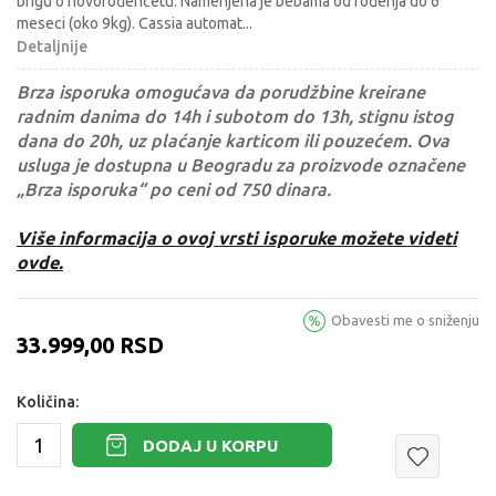
brigu o novorođenčetu. Namenjena je bebama od rođenja do 6
meseci (oko 9kg). Cassia automat
...
Detaljnije
Brza isporuka omogućava da porudžbine kreirane
radnim danima do 14h i subotom do 13h, stignu istog
dana do 20h, uz plaćanje karticom ili pouzećem. Ova
usluga je dostupna u Beogradu za proizvode označene
„Brza isporuka“ po ceni od 750 dinara.
Više informacija o ovoj vrsti isporuke možete videti
ovde.
Obavesti me o sniženju
33.999,00
RSD
Količina:
DODAJ U KORPU