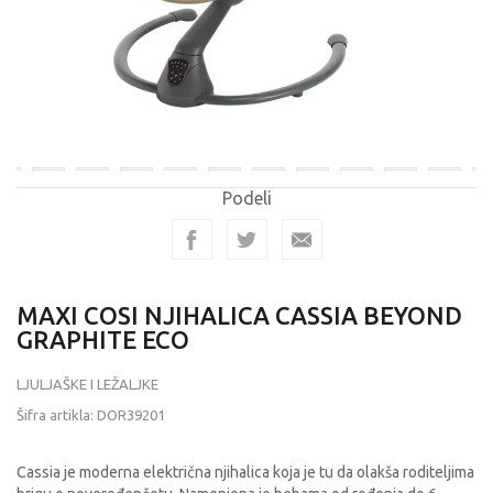
Podeli
MAXI COSI NJIHALICA CASSIA BEYOND
GRAPHITE ECO
LJULJAŠKE I LEŽALJKE
Šifra artikla:
DOR39201
Cassia je moderna električna njihalica koja je tu da olakša roditeljima