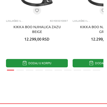
LJULJAŠKE I LEŽALJKE
KI31005010097
LJULJAŠKE I LEŽALJKE
KIKKA BOO NJIHALICA ZAZU
KIKKA BOO NJI
BEIGE
GRE
12.299,00
RSD
12.299,0
DODAJ U KORPU
DODAJ U