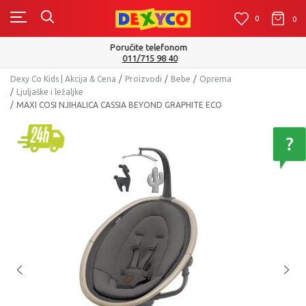
0
0
0
Isporuku možete očekivati u roku od 2 do 4 radna dana!
Pogledaj više
Dexy Co Kids | Akcija & Cena
Proizvodi
Bebe
Oprema
Ljuljaške i ležaljke
MAXI COSI NJIHALICA CASSIA BEYOND GRAPHITE ECO