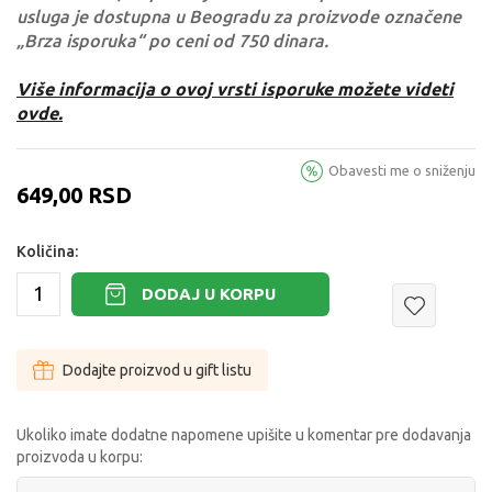
usluga je dostupna u Beogradu za proizvode označene
„Brza isporuka“ po ceni od 750 dinara.
Više informacija o ovoj vrsti isporuke možete videti
ovde.
Obavesti me o sniženju
649,00
RSD
Količina:
DODAJ U KORPU
Dodajte proizvod u gift listu
Ukoliko imate dodatne napomene upišite u komentar pre dodavanja
proizvoda u korpu: