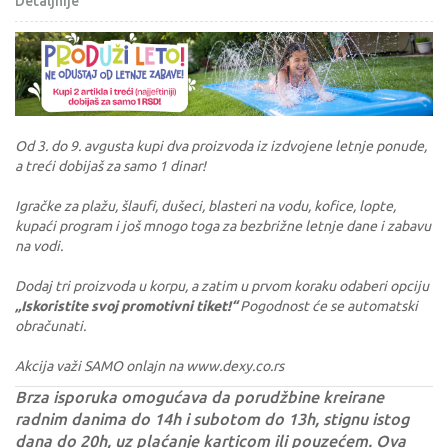
Detaljnije
Od 3. do 9. avgusta kupi dva proizvoda iz izdvojene letnje ponude,
a treći dobijaš za samo 1 dinar!
Igračke za plažu, šlaufi, dušeci, blasteri na vodu, kofice, lopte,
kupaći program i još mnogo toga za bezbrižne letnje dane i zabavu
na vodi.
Dodaj tri proizvoda u korpu, a zatim u prvom koraku odaberi opciju
„Iskoristite svoj promotivni tiket!“
Pogodnost će se automatski
obračunati.
Akcija važi SAMO onlajn na www.dexy.co.rs
Brza isporuka omogućava da porudžbine kreirane
radnim danima do 14h i subotom do 13h, stignu istog
dana do 20h, uz plaćanje karticom ili pouzećem. Ova