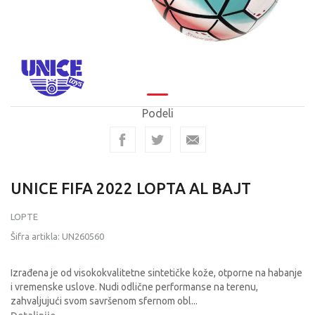
Podeli
UNICE FIFA 2022 LOPTA AL BAJT
LOPTE
Šifra artikla:
UN260560
Izrađena je od visokokvalitetne sintetičke kože, otporne na habanje
i vremenske uslove. Nudi odlične performanse na terenu,
zahvaljujući svom savršenom sfernom obl
...