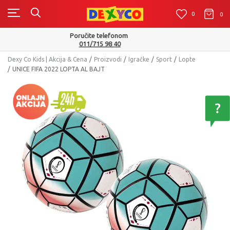
0
0
0
Isporuku možete očekivati u roku od 2 do 4 radna dana!
Pogledaj više
Dexy Co Kids | Akcija & Cena
Proizvodi
Igračke
Sport
Lopte
UNICE FIFA 2022 LOPTA AL BAJT