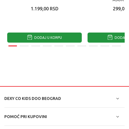
1.199,00
RSD
299,00
DODAJ U KORPU
DODAJ U
DEXY CO KIDS DOO BEOGRAD
POMOĆ PRI KUPOVINI