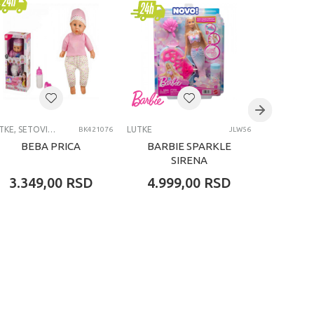
LUTKE, SETOVI, DODACI I OPREMA
LUTKE
LUTKE
BK421076
JLW56
BEBA PRICA
BARBIE SPARKLE
DISN
SIRENA
LUTKE
3.349,00
RSD
4.999,00
RSD
2.99