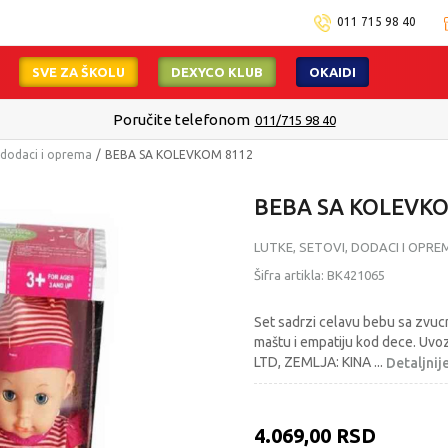
011 715 98 40
SVE ZA ŠKOLU
DEXYCO KLUB
OKAIDI
Poručite telefonom
011/715 98 40
, dodaci i oprema
BEBA SA KOLEVKOM 8112
BEBA SA KOLEVK
LUTKE, SETOVI, DODACI I OPRE
Šifra artikla:
BK421065
Set sadrzi celavu bebu sa zvucn
maštu i empatiju kod dece. Uv
LTD, ZEMLJA: KINA
...
Detaljnij
4.069,00
RSD