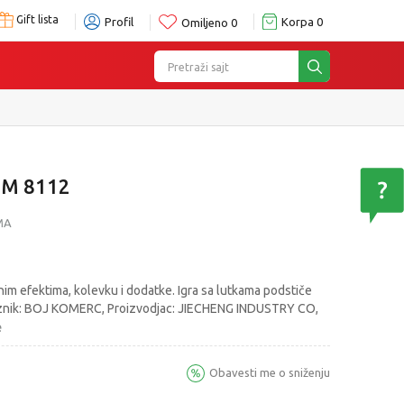
Gift lista
Profil
Korpa
0
Omiljeno
0
Pretraži sajt
OM 8112
MA
im efektima, kolevku i dodatke. Igra sa lutkama podstiče
oznik: BOJ KOMERC, Proizvodjac: JIECHENG INDUSTRY CO,
e
Obavesti me o sniženju