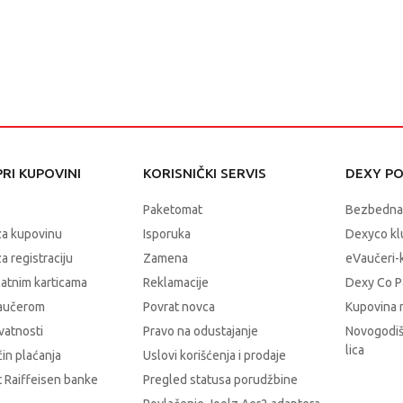
RI KUPOVINI
KORISNIČKI SERVIS
DEXY P
Paketomat
Bezbedna
za kupovinu
Isporuka
Dexyco klu
a registraciju
Zamena
eVaučeri-
latnim karticama
Reklamacije
Dexy Co P
vaučerom
Povrat novca
Kupovina 
ivatnosti
Pravo na odustajanje
Novogodiš
lica
čin plaćanja
Uslovi korišćenja i prodaje
 Raiffeisen banke
Pregled statusa porudžbine