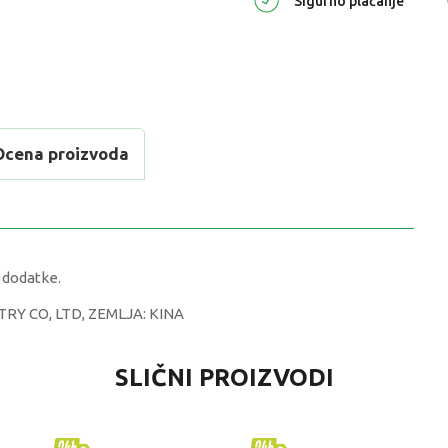
Sigurno plaćanje
Ocena proizvoda
 dodatke.
TRY CO, LTD, ZEMLJA: KINA
DNOST
SLIČNI PROIZVODI
, setovi, dodaci i oprema
lo