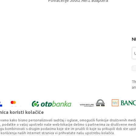
Povlačenje Joolz Aer2 adaptera
N
Th
a
ica koristi kolačiće
vamo kako bismo personalizovali sadržaj i oglase, omogućili funkcije društvenih medija 
ko, podatke o vašoj upotrebi naše web-lokacije delimo s partnerima za društvene medij
ogu kombinovati s drugim podacima koje ste im pružili ili koje su prikupili dok ste upo
korišćenja naših internet stranica vi prihvatate našu upotrebu kolačića.
o što je preciznije moguće, ali ne možemo garantovati da su svi podaci i fotog