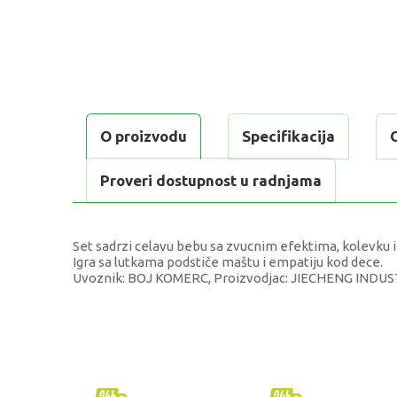
O proizvodu
Specifikacija
Proveri dostupnost u radnjama
Set sadrzi celavu bebu sa zvucnim efektima, kolevku i
Igra sa lutkama podstiče maštu i empatiju kod dece.
Uvoznik: BOJ KOMERC, Proizvodjac: JIECHENG INDUS
KARAKTERISTIKA
VRE
Kategorija
Lutke
Brend
Osta