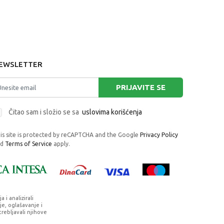
EWSLETTER
PRIJAVITE SE
Čitao sam i složio se sa
uslovima korišćenja
is site is protected by reCAPTCHA and the Google
Privacy Policy
nd
Terms of Service
apply.
i analizirali
e, oglašavanje i
trebljavali njihove
rafije, navedeni u okrviru proizvoda, u