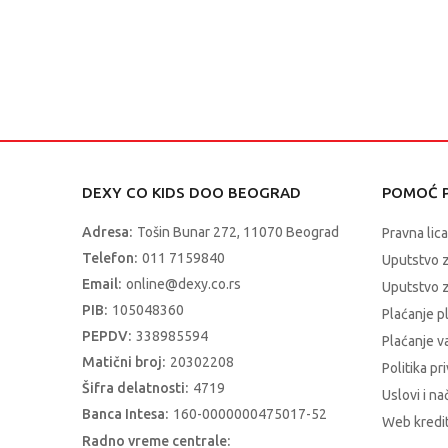
DEXY CO KIDS DOO BEOGRAD
POMOĆ P
Adresa:
Tošin Bunar 272, 11070 Beograd
Pravna lica
Telefon:
011 7159840
Uputstvo 
Email:
online@dexy.co.rs
Uputstvo z
PIB:
105048360
Plaćanje p
PEPDV:
338985594
Plaćanje 
Matični broj:
20302208
Politika pr
Šifra delatnosti:
4719
Uslovi i na
Banca Intesa:
160-0000000475017-52
Web kredit
Radno vreme centrale: