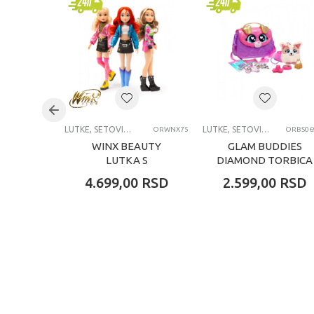
Pol
devo
Uzrast
4-6 
Kategorija
LUTK
LUTKE, SETOVI, DODACI I OPREMA
LUTKE, SETOVI, DODACI I OPREMA
ORWNX75
ORBS06
WINX BEAUTY
GLAM BUDDIES
LUTKA S
DIAMOND TORBICA
KOZMETIČKIM
2 U 1
4.699,00
RSD
2.599,00
RSD
DODACIMA