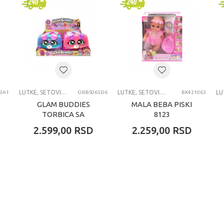
jčice
godina
E, SETOVI, DODACI I OPREMA
LUTKE, SETOVI, DODACI I OPREMA
LUTKE, SETOVI, DODACI I OPREMA
9A1
ORBS065D6
BK421063
GLAM BUDDIES
MALA BEBA PISKI
TORBICA SA
8123
KUCOM SORT
2.599,00
RSD
2.259,00
RSD