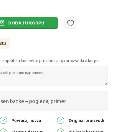
DODAJ U KORPU
istu
e upišite u komentar pre dodavanja proizvoda u korpu:
isen banke – pogledaj primer
Povraćaj novca
Original proizvodi