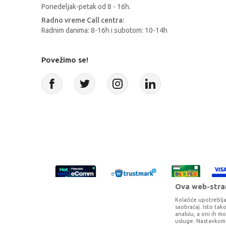
Ponedeljak-petak od 8 - 16h.
Radno vreme Call centra:
Radnim danima: 8-16h i subotom: 10-14h
Povežimo se!
Ova web-stran
Kolačiće upotreblja
saobraćaj. Isto ta
analizu, a oni ih m
usluge. Nastavkom 
Proizvode na sajtu nastojimo da opišem