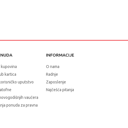
ONUDA
INFORMACIJE
 kupovina
O nama
b kartica
Radnje
korisničko uputstvo
Zaposlenje
atofne
Najčešća pitanja
novogodišnjih vaučera
nja ponuda za pravna