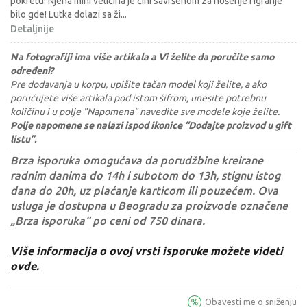
pokretu! Njena mini veličina je čini savršenom za nošenje i igranje
bilo gde! Lutka dolazi sa ži
...
Detaljnije
Na fotografiji ima više artikala a Vi želite da poručite samo
određeni?
Pre dodavanja u korpu, upišite tačan model koji želite, a ako
poručujete više artikala pod istom šifrom, unesite potrebnu
količinu i u polje "Napomena" navedite sve modele koje želite.
Polje napomene se nalazi ispod ikonice “Dodajte proizvod u gift
listu”.
Brza isporuka omogućava da porudžbine kreirane
radnim danima do 14h i subotom do 13h, stignu istog
dana do 20h, uz plaćanje karticom ili pouzećem. Ova
usluga je dostupna u Beogradu za proizvode označene
„Brza isporuka“ po ceni od 750 dinara.
Više informacija o ovoj vrsti isporuke možete videti
ovde.
Obavesti me o sniženju