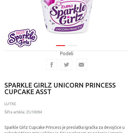
Podeli
SPARKLE GIRLZ UNICORN PRINCESS
CUPCAKE ASST
LUTKE
Šifra artikla:
ZU10094
Sparkle Girlz Cupcake Princess je preslatka igračka za devojčice u