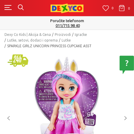
0
0
0
Isporuku možete očekivati u roku od 2 do 4 radna dana!
Pogledaj više
Dexy Co Kids | Akcija & Cena
Proizvodi
Igračke
Lutke, setovi, dodaci i oprema
Lutke
SPARKLE GIRLZ UNICORN PRINCESS CUPCAKE ASST