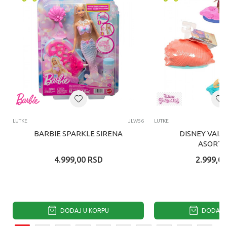
LUTKE
JLW56
LUTKE
BARBIE SPARKLE SIRENA
DISNEY VAIA
ASORTI
4.999,00
RSD
2.999,00
DODAJ U KORPU
DODAJ U