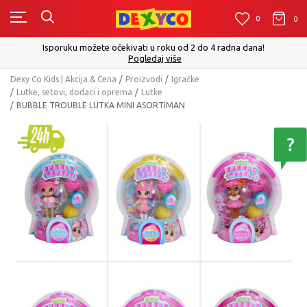
0
0
0
Isporuku možete očekivati u roku od 2 do 4 radna dana!
Pogledaj više
Dexy Co Kids | Akcija & Cena
Proizvodi
Igračke
Lutke, setovi, dodaci i oprema
Lutke
BUBBLE TROUBLE LUTKA MINI ASORTIMAN