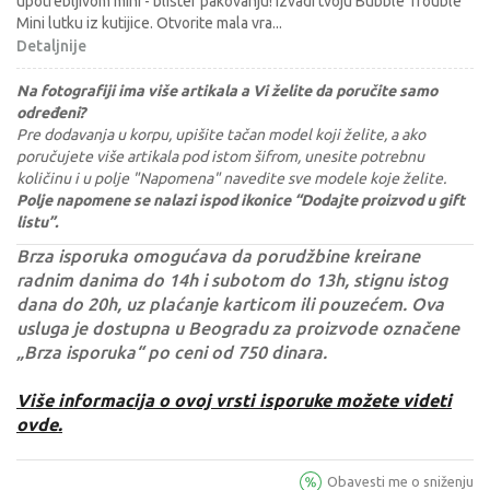
upotrebljivom mini - blister pakovanju! Izvadi tvoju Bubble Trouble
Mini lutku iz kutijice. Otvorite mala vra
...
Detaljnije
Na fotografiji ima više artikala a Vi želite da poručite samo
određeni?
Pre dodavanja u korpu, upišite tačan model koji želite, a ako
poručujete više artikala pod istom šifrom, unesite potrebnu
količinu i u polje "Napomena" navedite sve modele koje želite.
Polje napomene se nalazi ispod ikonice “Dodajte proizvod u gift
listu”.
Brza isporuka omogućava da porudžbine kreirane
radnim danima do 14h i subotom do 13h, stignu istog
dana do 20h, uz plaćanje karticom ili pouzećem. Ova
usluga je dostupna u Beogradu za proizvode označene
„Brza isporuka“ po ceni od 750 dinara.
Više informacija o ovoj vrsti isporuke možete videti
ovde.
Obavesti me o sniženju