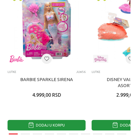
LUTKE
JLW56
LUTKE
BARBIE SPARKLE SIRENA
DISNEY VAIA
ASORTI
4.999,00
RSD
2.999,00
DODAJ U KORPU
DODAJ U