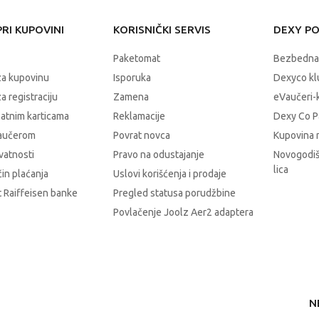
RI KUPOVINI
KORISNIČKI SERVIS
DEXY P
Paketomat
Bezbedna
za kupovinu
Isporuka
Dexyco klu
a registraciju
Zamena
eVaučeri-
latnim karticama
Reklamacije
Dexy Co P
vaučerom
Povrat novca
Kupovina 
ivatnosti
Pravo na odustajanje
Novogodiš
lica
čin plaćanja
Uslovi korišćenja i prodaje
 Raiffeisen banke
Pregled statusa porudžbine
Povlačenje Joolz Aer2 adaptera
N