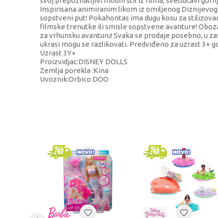
svoj prepoznatljivi modni stil iz filma, svetlucavi gornj
Inspirisana animiranim likom iz omiljenog Diznijevog
sopstveni put! Pokahontas ima dugu kosu za stilizovan
filmske trenutke ili smisle sopstvene avanture! Obo
za vrhunsku avanturu! Svaka se prodaje posebno, u zav
ukrasi mogu se razlikovati. Predviđeno za uzrast 
Uzrast 3Y+
Proizvidjac:DISNEY DOLLS
Zemlja porekla :Kina
Uvoznik:Orbico DOO
KARAKTERISTIKA
Kategorija
Brend
Pol
Uzrast
Kategorija