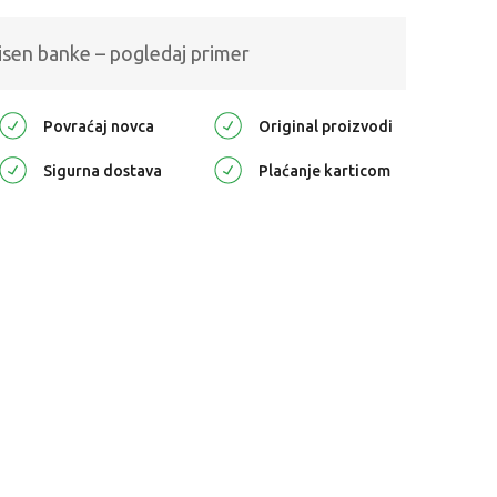
isen banke – pogledaj primer
Povraćaj novca
Original proizvodi
Sigurna dostava
Plaćanje karticom