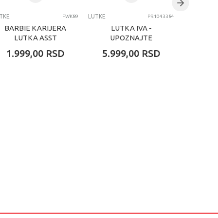
TKE
LUTKE
LUTKE
FWK89
PR1043384
BARBIE KARIJERA
LUTKA IVA -
ME
LUTKA ASST
UPOZNAJTE
ME
ZANIMANJA LJUDI
PIDZ
1.999,00
RSD
5.999,00
RSD
4.19
SIREN