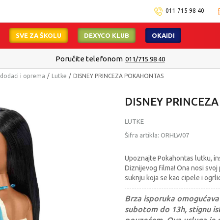
011 715 98 40
SVE ZA ŠKOLU
DEXYCO KLUB
OKAIDI
onom
011/715 98 40
, dodaci i oprema
Lutke
DISNEY PRINCEZA POKAHONTAS
DISNEY PRINCEZ
LUTKE
Šifra artikla:
ORHLW07
Upoznajte Pokahontas lutku, i
Diznijevog filma! Ona nosi svoj p
suknju koja se kao cipele i ogrli
Brza isporuka omogućava 
subotom do 13h, stignu ist