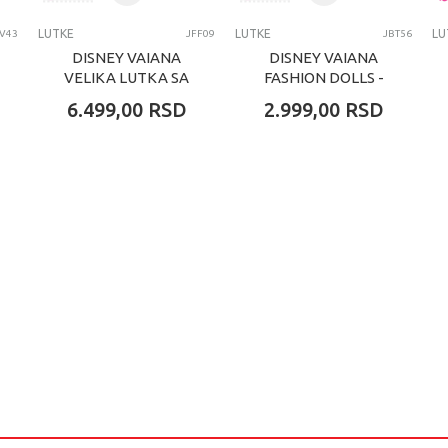
LUTKE
LUTKE
LU
JV43
JFF09
JBT56
DISNEY VAIANA
DISNEY VAIANA
VELIKA LUTKA SA
FASHION DOLLS -
PROMENOM BOJE
VAIANA
6.499,00
RSD
2.999,00
RSD