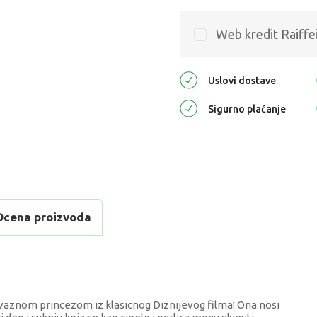
Web kredit Raiffe
Uslovi dostave
Sigurno plaćanje
Ocena proizvoda
vaznom princezom iz klasicnog Diznijevog filma! Ona nosi