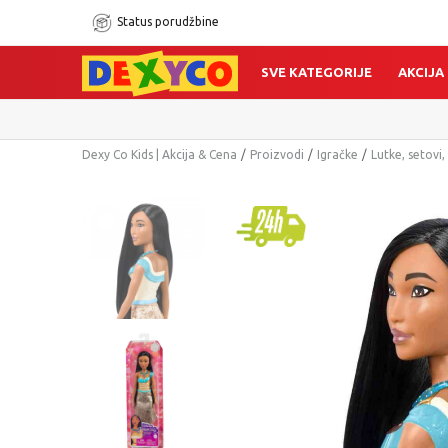
Status porudžbine
SVE KATEGORIJE
AKCIJA
Poručite telef
Dexy Co Kids | Akcija & Cena
Proizvodi
Igračke
Lutke, setovi