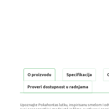
O proizvodu
Specifikacija
Proveri dostupnost u radnjama
Upoznajte Pokahontas lutku, inspirisanu smelom I od