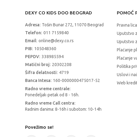
DEXY CO KIDS DOO BEOGRAD
POMOĆ P
Adresa:
Tošin Bunar 272, 11070 Beograd
Pravna lica
Telefon:
011 7159840
Uputstvo 
Email:
online@dexy.co.rs
Uputstvo z
PIB:
105048360
Plaćanje p
PEPDV:
338985594
Plaćanje 
Matični broj:
20302208
Politika pr
Šifra delatnosti:
4719
Uslovi i na
Banca Intesa:
160-0000000475017-52
Web kredit
Radno vreme centrale:
Ponedeljak-petak od 8 - 16h.
Radno vreme Call centra:
Radnim danima: 8-16h i subotom: 10-14h
Povežimo se!