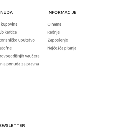
ONUDA
INFORMACIJE
 kupovina
O nama
b kartica
Radnje
korisničko uputstvo
Zaposlenje
atofne
Najčešća pitanja
novogodišnjih vaučera
nja ponuda za pravna
EWSLETTER