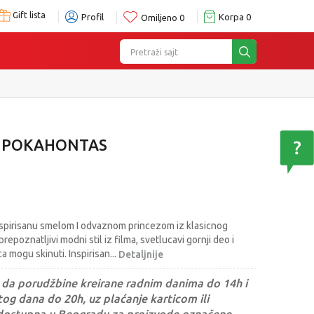
Gift lista
Profil
Korpa
0
Omiljeno
0
Pretraži sajt
A POKAHONTAS
nspirisanu smelom I odvaznom princezom iz klasicnog
repoznatljivi modni stil iz filma, svetlucavi gornji deo i
ca mogu skinuti. Inspirisan
...
Detaljnije
da porudžbine kreirane radnim danima do 14h i
og dana do 20h, uz plaćanje karticom ili