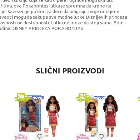
i deo i suknju koja se kao cipele i ogrlica mogu skinuti.
 filma, ova Pokahontas lutka je spremna da krene na
je! Savrsen je poklon za decu da odigraju svoje omiljene
zavaoci mogu da sakupe sve modne lutke Diznijevih princeza
isnosti od dostupnosti. Lutka ne moze da stoji sama. Boje i
3+ godina.DISNEY PRINcEZA POKAHONTAS
VREDNOST
SLIČNI PROIZVODI
Lutke
Disney
devojčice
4-6 godina
LUTKE