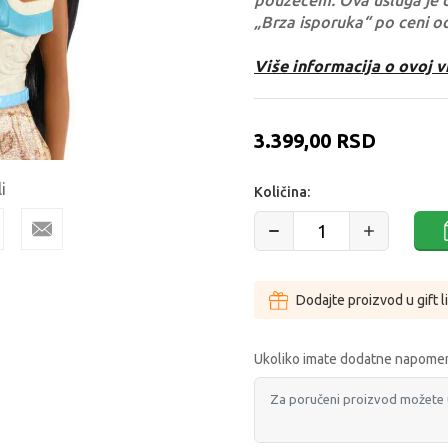
pouzećem. Ova usluga je 
„Brza isporuka“ po ceni o
Više informacija o ovoj v
3.399,00
RSD
i
Količina:
Dodajte proizvod u gift l
Ukoliko imate dodatne napomen