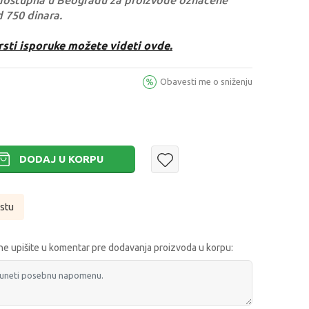
dostupna u Beogradu za proizvode označene
d 750 dinara.
rsti isporuke možete videti ovde.
Obavesti me o sniženju
DODAJ U KORPU
istu
e upišite u komentar pre dodavanja proizvoda u korpu: