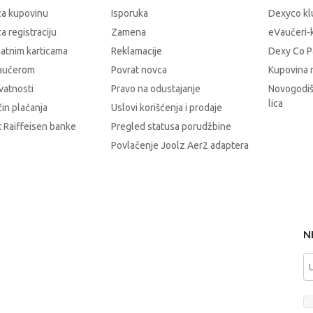
za kupovinu
Isporuka
Dexyco klu
a registraciju
Zamena
eVaučeri-
latnim karticama
Reklamacije
Dexy Co P
vaučerom
Povrat novca
Kupovina 
ivatnosti
Pravo na odustajanje
Novogodiš
lica
čin plaćanja
Uslovi korišćenja i prodaje
 Raiffeisen banke
Pregled statusa porudžbine
Povlačenje Joolz Aer2 adaptera
N