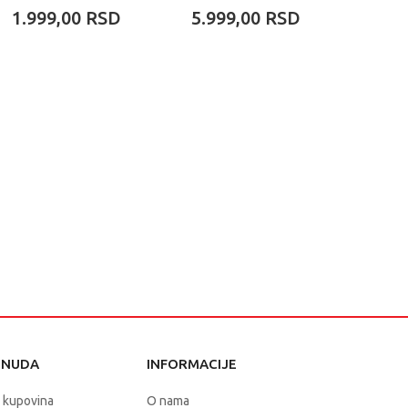
ZANIMANJA LJUDI
PIDZ
1.999,00
RSD
5.999,00
RSD
4.19
SIREN
ONUDA
INFORMACIJE
 kupovina
O nama