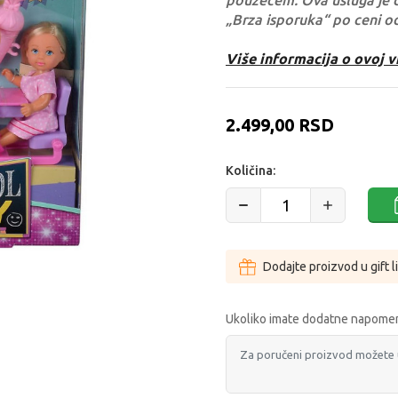
pouzećem. Ova usluga je 
„Brza isporuka“ po ceni o
Više informacija o ovoj v
2.499,00
RSD
Količina:
Dodajte proizvod u gift l
Ukoliko imate dodatne napomen