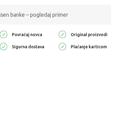
isen banke – pogledaj primer
Povraćaj novca
Original proizvodi
Sigurna dostava
Plaćanje karticom