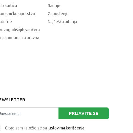
b kartica
Radnje
korisničko uputstvo
Zaposlenje
atofne
Najčešća pitanja
novogodišnjih vaučera
nja ponuda za pravna
EWSLETTER
PRIJAVITE SE
Čitao sam i složio se sa
uslovima korišćenja