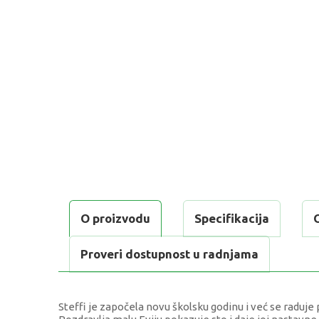
O proizvodu
Specifikacija
Proveri dostupnost u radnjama
Steffi je započela novu školsku godinu i već se raduje 