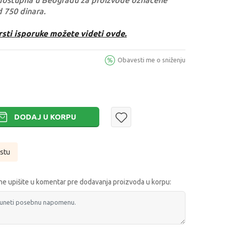
dostupna u Beogradu za proizvode označene
d 750 dinara.
rsti isporuke možete videti ovde.
Obavesti me o sniženju
DODAJ U KORPU
istu
e upišite u komentar pre dodavanja proizvoda u korpu: