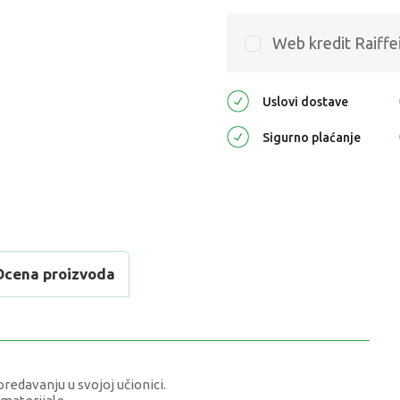
Web kredit Raiffe
Uslovi dostave
Sigurno plaćanje
Ocena proizvoda
predavanju u svojoj učionici.