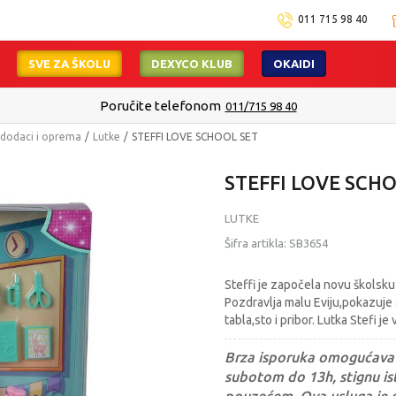
011 715 98 40
SVE ZA ŠKOLU
DEXYCO KLUB
OKAIDI
Poručite telefonom
011/715 98 40
, dodaci i oprema
Lutke
STEFFI LOVE SCHOOL SET
STEFFI LOVE SCH
LUTKE
Šifra artikla:
SB3654
Steffi je započela novu školsku 
Pozdravlja malu Eviju,pokazuje s
tabla,sto i pribor. Lutka Stefi j
Brza isporuka omogućava 
subotom do 13h, stignu ist