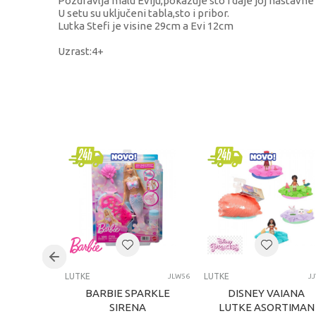
Pozdravlja malu Eviju,pokazuje sto i daje joj nastavne
U setu su uključeni tabla,sto i pribor.
Lutka Stefi je visine 29cm a Evi 12cm
Uzrast:4+
KARAKTERISTIKA
Kategorija
Brend
Pol
Uzrast
Kategorija
LUTKE
LUTKE
JLW56
J
BARBIE SPARKLE
DISNEY VAIANA
SIRENA
LUTKE ASORTIMAN