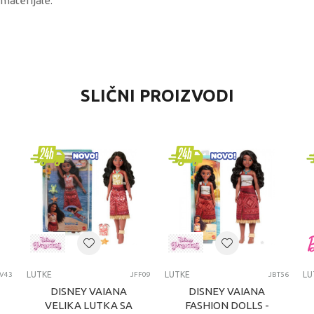
 materijale.
VREDNOST
SLIČNI PROIZVODI
Lutke
Steffi Love
devojčice
4-6 godina
LUTKE
LUTKE
LUTKE
LU
JV43
JFF09
JBT56
DISNEY VAIANA
DISNEY VAIANA
VELIKA LUTKA SA
FASHION DOLLS -