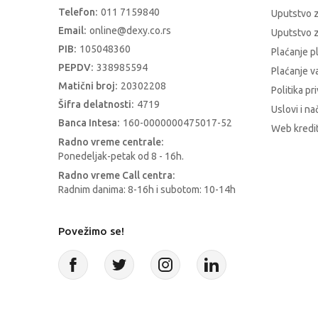
Telefon:
011 7159840
Uputstvo 
Email:
online@dexy.co.rs
Uputstvo z
PIB:
105048360
Plaćanje p
PEPDV:
338985594
Plaćanje 
Matični broj:
20302208
Politika pr
Šifra delatnosti:
4719
Uslovi i na
Banca Intesa:
160-0000000475017-52
Web kredit
Radno vreme centrale:
Ponedeljak-petak od 8 - 16h.
Radno vreme Call centra:
Radnim danima: 8-16h i subotom: 10-14h
Povežimo se!