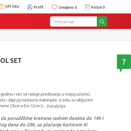
Gift lista
Profil
Korpa
0
Omiljeno
0
Pretraži sajt
OOL SET
godinu i već se raduje predavanju u svojoj učionici.
to i daje joj nastavne materijale. U setu su uključeni
e visine 29cm a Evi 12cm U
...
Detaljnije
da porudžbine kreirane radnim danima do 14h i
og dana do 20h, uz plaćanje karticom ili