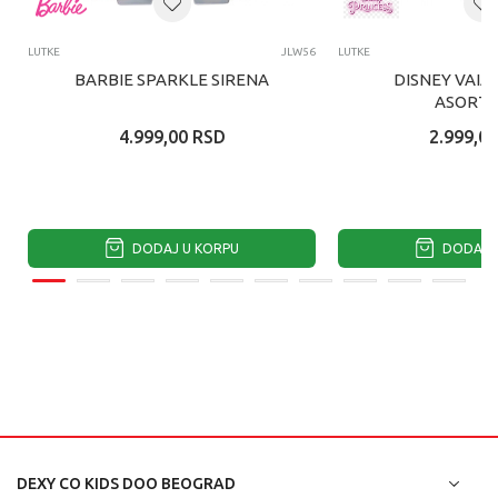
LUTKE
JLW56
LUTKE
BARBIE SPARKLE SIRENA
DISNEY VAIA
ASORTI
4.999,00
RSD
2.999,00
DODAJ U KORPU
DODAJ U
DEXY CO KIDS DOO BEOGRAD