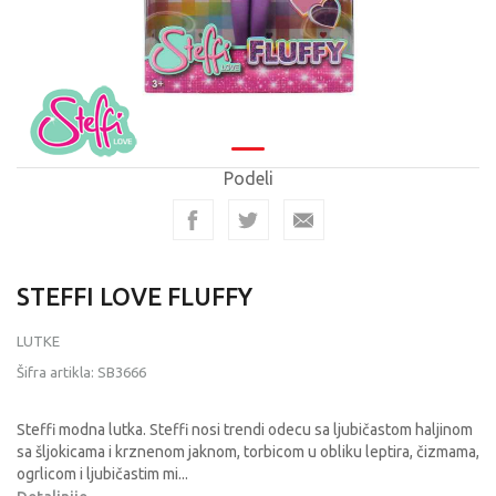
Podeli
STEFFI LOVE FLUFFY
LUTKE
Šifra artikla:
SB3666
Steffi modna lutka. Steffi nosi trendi odecu sa ljubičastom haljinom
sa šljokicama i krznenom jaknom, torbicom u obliku leptira, čizmama,
ogrlicom i ljubičastim mi
...