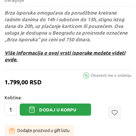
Detaljnije
Brza isporuka omogućava da porudžbine kreirane
radnim danima do 14h i subotom do 13h, stignu istog
dana do 20h, uz plaćanje karticom ili pouzećem. Ova
usluga je dostupna u Beogradu za proizvode označene
„Brza isporuka“ po ceni od 750 dinara.
Više informacija o ovoj vrsti isporuke možete videti
ovde.
Obavesti me o sniženju
1.799,00
RSD
Količina:
DODAJ U KORPU
Dodajte proizvod u gift listu