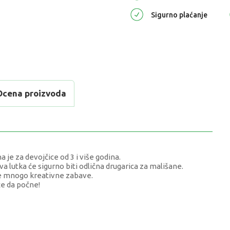
Sigurno plaćanje
Ocena proizvoda
je za devojčice od 3 i više godina.
a lutka će sigurno biti odlična drugarica za mališane.
uje mnogo kreativne zabave.
že da počne!