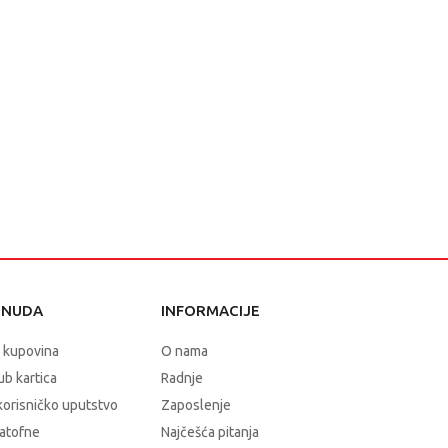
ONUDA
INFORMACIJE
 kupovina
O nama
b kartica
Radnje
korisničko uputstvo
Zaposlenje
atofne
Najčešća pitanja