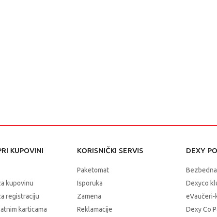
RI KUPOVINI
KORISNIČKI SERVIS
DEXY P
Paketomat
Bezbedna
za kupovinu
Isporuka
Dexyco klu
a registraciju
Zamena
eVaučeri-
latnim karticama
Reklamacije
Dexy Co P