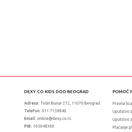
DEXY CO KIDS DOO BEOGRAD
POMOĆ P
Adresa:
Tošin Bunar 272, 11070 Beograd
Pravna lica
Telefon:
011 7159840
Uputstvo 
Email:
online@dexy.co.rs
Uputstvo z
PIB:
105048360
Plaćanje p