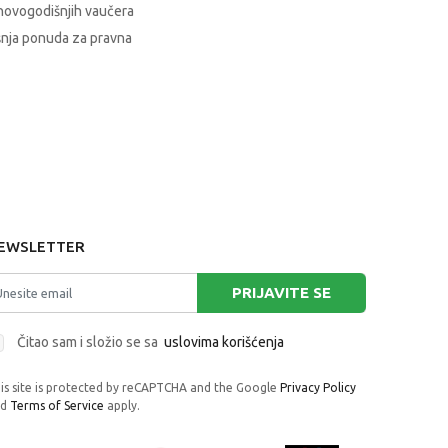
novogodišnjih vaučera
nja ponuda za pravna
EWSLETTER
PRIJAVITE SE
Čitao sam i složio se sa
uslovima korišćenja
is site is protected by reCAPTCHA and the Google
Privacy Policy
nd
Terms of Service
apply.