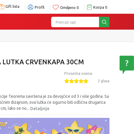
Gift lista
Profil
Korpa
0
Omiljeno
0
Pretraži sajt
e
 LUTKA CRVENKAPA 30CM
Prosečna ocena:
2 glasa
cije Teorema savršena je za devojčice od 3 i više godina. Sa
tičnim dizajnom, ova lutka će sigurno biti odlična drugarica
 cm, lako se no
...
Detaljnije