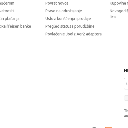
vaučerom
Povrat novca
Kupovina 
ivatnosti
Pravo na odustajanje
Novogodiš
lica
čin plaćanja
Uslovi korišćenja i prodaje
 Raiffeisen banke
Pregled statusa porudžbine
Povlačenje Joolz Aer2 adaptera
N
Th
a