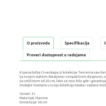
O proizvodu
Specifikacija
Proveri dostupnost u radnjama
Krpena lutka Crvenkapa iz kolekcije Teorema savršena 
Sa svojim slatkim detaljima i simpatičnim dizajnom, ov
Sa veličinom od 30 cm, lako se nosi bilo gde i garant
Dodajte Snežanu u svoju kolekciju lutaka i zabava mo
Uzrast: 3+
Materijal: tkanina
Dimenzije: 30 cm