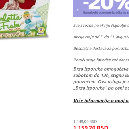
Sve zvezde na akciji! Najbolje 
Akcija traje od 5. do 11. avgust
Besplatna dostava za porudžbi
Poruči svoje favorite već danas
Brza isporuka omogućava 
subotom do 13h, stignu ist
pouzećem. Ova usluga je 
„Brza isporuka“ po ceni o
Više informacija o ovoj v
1.449,00
RSD
1.159,20
RSD