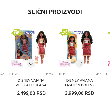
VREDNOST
SLIČNI PROIZVODI
Lutke
Teorema
devojčice
4-6 godina
LUTKE
LUTKE
LUTKE
LU
JV43
JFF09
JBT56
DISNEY VAIANA
DISNEY VAIANA
VELIKA LUTKA SA
FASHION DOLLS -
PROMENOM BOJE
VAIANA
6.499,00
RSD
2.999,00
RSD