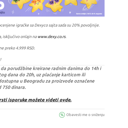
ocenjene igračke sa Dexyco sajta sada su 20% povoljnije.
a, isključivo onlajn na
www.dexy.co.rs
.
ne preko 4.999 RSD.
!
da porudžbine kreirane radnim danima do 14h i
og dana do 20h, uz plaćanje karticom ili
dostupna u Beogradu za proizvode označene
d 750 dinara.
rsti isporuke možete videti ovde.
Obavesti me o sniženju