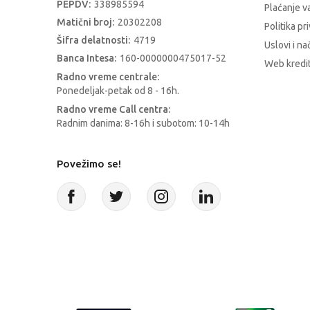
PEPDV:
338985594
Plaćanje 
Matični broj:
20302208
Politika pr
Šifra delatnosti:
4719
Uslovi i na
Banca Intesa:
160-0000000475017-52
Web kredit
Radno vreme centrale:
Ponedeljak-petak od 8 - 16h.
Radno vreme Call centra:
Radnim danima: 8-16h i subotom: 10-14h
Povežimo se!