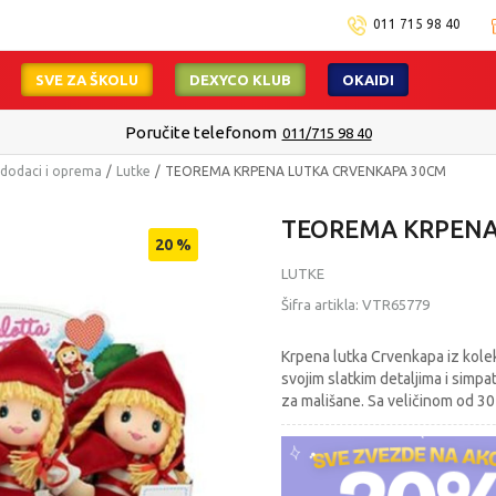
011 715 98 40
SVE ZA ŠKOLU
DEXYCO KLUB
OKAIDI
Isporuku možete očekivati u roku od 2 do 4 radna dana!
Pogledaj viš
, dodaci i oprema
Lutke
TEOREMA KRPENA LUTKA CRVENKAPA 30CM
TEOREMA KRPENA
20
%
LUTKE
Šifra artikla:
VTR65779
Krpena lutka Crvenkapa iz kolek
svojim slatkim detaljima i simpa
za mališane. Sa veličinom od 30