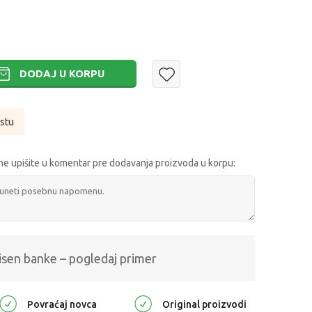
DODAJ U KORPU
istu
e upišite u komentar pre dodavanja proizvoda u korpu:
isen banke – pogledaj primer
Povraćaj novca
Original proizvodi