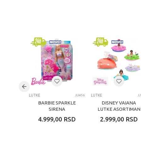
KARAKTERISTIKA
Kategorija
Brend
Pol
Uzrast
Kategorija
LUTKE
LUTKE
JLW56
J
BARBIE SPARKLE
DISNEY VAIANA
SIRENA
LUTKE ASORTIMAN
4.999,00
RSD
2.999,00
RSD