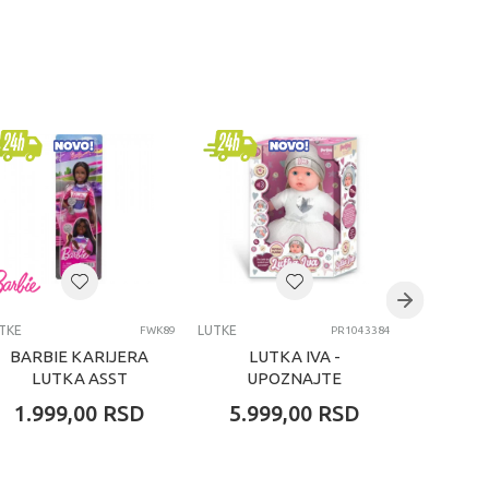
TKE
LUTKE
LUTKE
FWK89
PR1043384
BARBIE KARIJERA
LUTKA IVA -
ME
LUTKA ASST
UPOZNAJTE
ME
ZANIMANJA LJUDI
PIDZ
1.999,00
RSD
5.999,00
RSD
4.19
SIREN