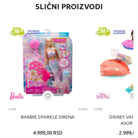
SLIČNI PROIZVODI
LUTKE
JLW56
LUTKE
BARBIE SPARKLE SIRENA
DISNEY VAIA
ASORTI
4.999,00
RSD
2.999,00