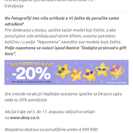
Detaljnije
Na fotografiji ima više artikala a Vi želite da poručite samo
određeni?
Pre dodavanja u korpu, upišite tačan model koji želite, a ako
poručujete više artikala pod istom šifrom, unesite potrebnu
količinu i u polje "Napomena" navedite sve modele koje želite.
Polje napomene se nalazi ispod ikonice “Dodajte proizvod u gift
listu”.
Sve zvezde na akciji! Najbolje ocenjene igračke sa Dexyco sajta
sada su 20% povoljnije.
Akcija traje od 5. do 11. avgusta, isključivo onlajn
na
www.dexy.co.rs
.
Besplatna dostava za porudžbine preko 4.999 RSD.