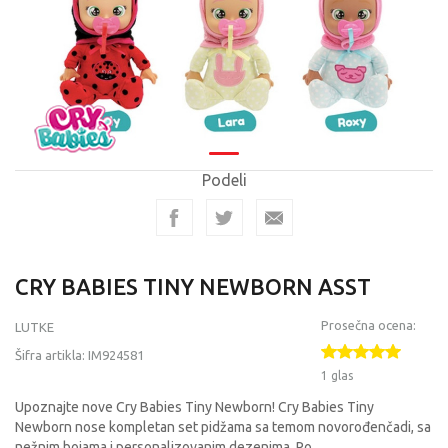
Podeli
CRY BABIES TINY NEWBORN ASST
Prosečna ocena:
LUTKE
Šifra artikla:
IM924581
1 glas
Upoznajte nove Cry Babies Tiny Newborn! Cry Babies Tiny
Newborn nose kompletan set pidžama sa temom novorođenčadi, sa
nežnim bojama i personalizovanim dezenima. Po
...