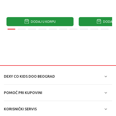
DODAJ U KORPU
DODAJ U
DEXY CO KIDS DOO BEOGRAD
POMOĆ PRI KUPOVINI
KORISNIČKI SERVIS