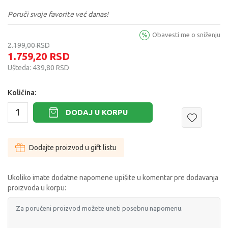
Poruči svoje favorite već danas!
Obavesti me o sniženju
2.199,00
RSD
1.759,20
RSD
Ušteda:
439,80
RSD
Količina:
DODAJ U KORPU
Dodajte proizvod u gift listu
Ukoliko imate dodatne napomene upišite u komentar pre dodavanja
proizvoda u korpu: