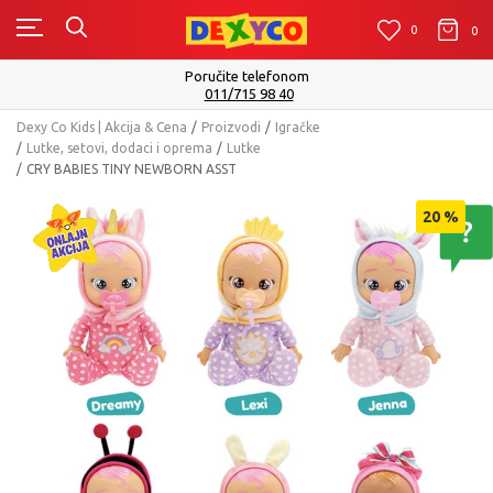
0
0
0
Poručite telefonom
011/715 98 40
Dexy Co Kids | Akcija & Cena
Proizvodi
Igračke
Lutke, setovi, dodaci i oprema
Lutke
CRY BABIES TINY NEWBORN ASST
20
%