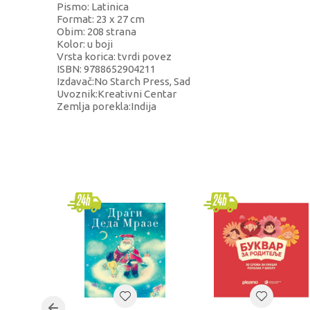
Pismo: Latinica
Format: 23 x 27 cm
Obim: 208 strana
Kolor: u boji
Vrsta korica: tvrdi povez
ISBN: 9788652904211
Izdavač:No Starch Press, Sad
Uvoznik:Kreativni Centar
Zemlja porekla:Indija
KARAKTERISTIKA
VRE
Kategorija
Lux k
Brend
Osta
Pol
univ
Uzrast
svi u
Kategorija
LUX 