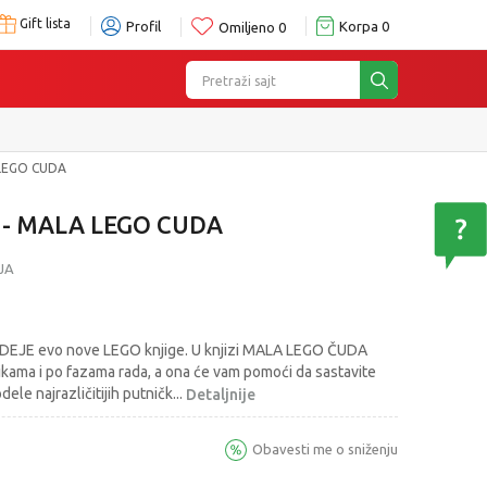
Gift lista
Profil
Korpa
0
Omiljeno
0
Pretraži sajt
LEGO CUDA
- MALA LEGO CUDA
JA
 IDEJE evo nove LEGO knjige. U knjizi MALA LEGO ČUDA
likama i po fazama rada, a ona će vam pomoći da sastavite
dele najrazličitijih putničk
...
Detaljnije
Obavesti me o sniženju