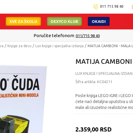
011 715 98 40
SVE ZA ŠKOLU
DEXYCO KLUB
OKAIDI
Poručite telefonom
011/715 98 40
mpa
Knjige za decu
Lux knjige i specijalna izdanja
MATIJA CAMBONI - MALA 
MATIJA CAMBONI 
LUX KNJIGE I SPECIJALNA IZDAN
Šifra artikla:
KC04211
Posle knjiga LEGO IGRE i LEGO
ćete naći detaljna uputstva u s
male ali izuzetno realistične mo
2.359,00
RSD