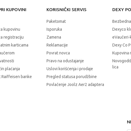
RI KUPOVINI
KORISNIČKI SERVIS
DEXY P
Paketomat
Bezbedna
za kupovinu
Isporuka
Dexyco klu
a registraciju
Zamena
eVaučeri-
latnim karticama
Reklamacije
Dexy Co P
vaučerom
Povrat novca
Kupovina 
ivatnosti
Pravo na odustajanje
Novogodiš
lica
čin plaćanja
Uslovi korišćenja i prodaje
 Raiffeisen banke
Pregled statusa porudžbine
Povlačenje Joolz Aer2 adaptera
N