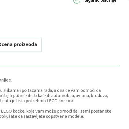
Sigurno plaćanje
Ocena proizvoda
njige.
u slikama i po fazama rada, a ona će vam pomoći da
čitijih putničkih i trkačkih automobila, aviona, brodova,
l data je lista potrebnih LEGO kockica.
ke u LEGO kocke, koja vam može pomoći da i sami postanete
pokušate da sastavljate sopstvene modele.