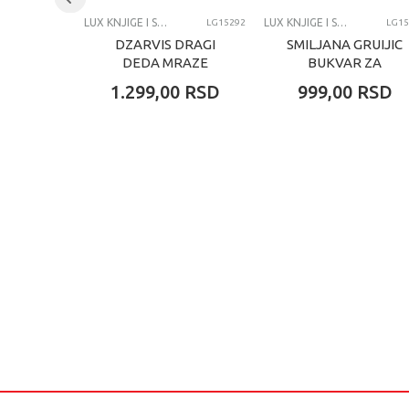
LUX KNJIGE I SPECIJALNA IZDANJA
LUX KNJIGE I SPECIJALNA IZDANJA
LG15292
LG15
DZARVIS DRAGI
SMILJANA GRUIJIC
DEDA MRAZE
BUKVAR ZA
RODITELJE
1.299,00
RSD
999,00
RSD