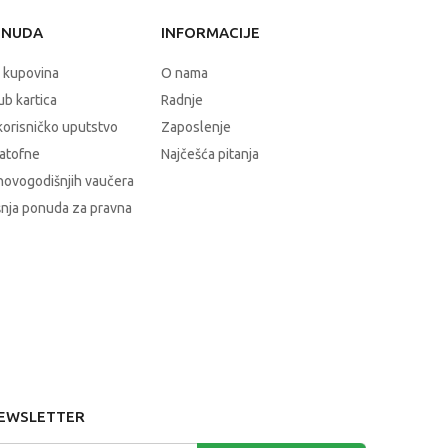
ONUDA
INFORMACIJE
 kupovina
O nama
b kartica
Radnje
korisničko uputstvo
Zaposlenje
atofne
Najčešća pitanja
novogodišnjih vaučera
nja ponuda za pravna
EWSLETTER