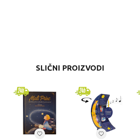
DNOST
SLIČNI PROIZVODI
njige i specijalna izdanja
lo
erzalno
zrasti
KNJIGE I SPECIJALNA IZDANJA