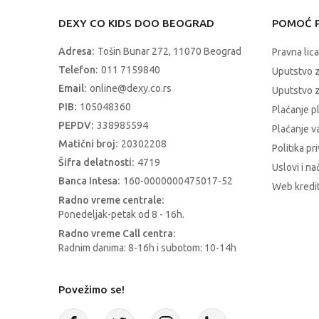
DEXY CO KIDS DOO BEOGRAD
POMOĆ P
Adresa:
Tošin Bunar 272, 11070 Beograd
Pravna lica
Telefon:
011 7159840
Uputstvo 
Email:
online@dexy.co.rs
Uputstvo z
PIB:
105048360
Plaćanje p
PEPDV:
338985594
Plaćanje 
Matični broj:
20302208
Politika pr
Šifra delatnosti:
4719
Uslovi i na
Banca Intesa:
160-0000000475017-52
Web kredit
Radno vreme centrale:
Ponedeljak-petak od 8 - 16h.
Radno vreme Call centra:
Radnim danima: 8-16h i subotom: 10-14h
Povežimo se!