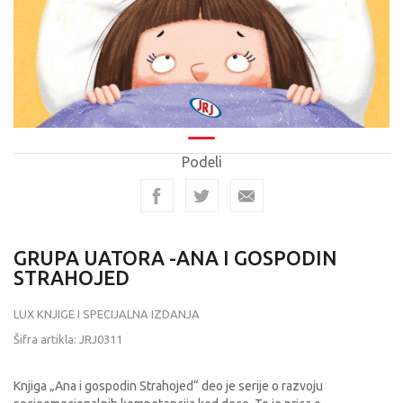
Podeli
GRUPA UATORA -ANA I GOSPODIN
STRAHOJED
LUX KNJIGE I SPECIJALNA IZDANJA
Šifra artikla:
JRJ0311
Knjiga „Ana i gospodin Strahojed“ deo je serije o razvoju