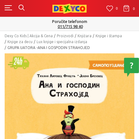
0
0
0
Isporuku možete očekivati u roku od 2 do 4 radna 
Pogledaj više
Dexy Co Kids | Akcija & Cena
Proizvodi
Knjižara
Knjige i štampa
Knjige za decu
Lux knjige i specijalna izdanja
GRUPA UATORA -ANA I GOSPODIN STRAHOJED