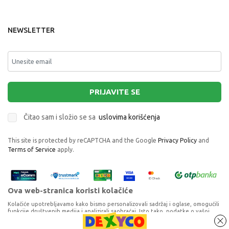
NEWSLETTER
PRIJAVITE SE
Čitao sam i složio se sa
uslovima korišćenja
This site is protected by reCAPTCHA and the Google
Privacy Policy
and
Terms of Service
apply.
Ova web-stranica koristi kolačiće
Kolačiće upotrebljavamo kako bismo personalizovali sadržaj i oglase, omogućili
funkcije društvenih medija i analizirali saobraćaj. Isto tako, podatke o vašoj
upotrebi naše web-lokacije delimo s partnerima za društvene medije,
oglašavanje i analizu, a oni ih mogu kombinovati s drugim podacima koje ste im
GRUPA UATORA -ANA I GOSPODIN