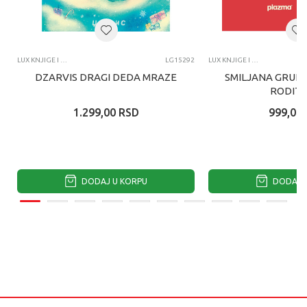
LUX KNJIGE I SPECIJALNA IZDANJA
LG15292
LUX KNJIGE I SPECIJALNA IZDANJA
DZARVIS DRAGI DEDA MRAZE
SMILJANA GRUIJ
RODITE
1.299,00
RSD
999,00
DODAJ U KORPU
DODAJ U