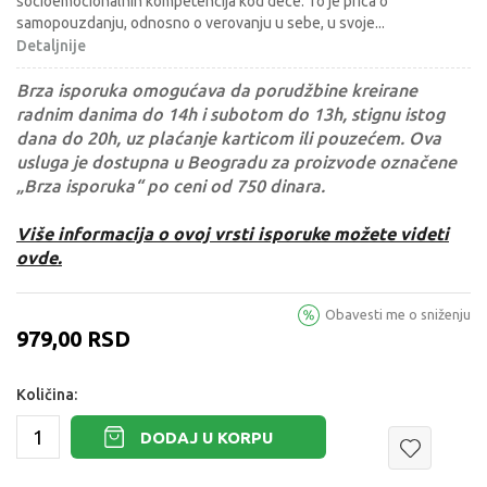
socioemocionalnih kompetencija kod dece. To je prica o
samopouzdanju, odnosno o verovanju u sebe, u svoje
...
Detaljnije
Brza isporuka omogućava da porudžbine kreirane
radnim danima do 14h i subotom do 13h, stignu istog
dana do 20h, uz plaćanje karticom ili pouzećem. Ova
usluga je dostupna u Beogradu za proizvode označene
„Brza isporuka“ po ceni od 750 dinara.
Više informacija o ovoj vrsti isporuke možete videti
ovde.
Obavesti me o sniženju
979,00
RSD
Količina:
DODAJ U KORPU