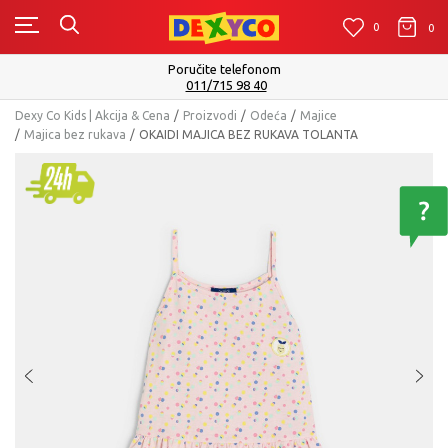
0
0
0
Isporuku možete očekivati u roku od 2 do 4 radna da
Pogledaj više
Dexy Co Kids | Akcija & Cena
Proizvodi
Odeća
Majice
Majica bez rukava
OKAIDI MAJICA BEZ RUKAVA TOLANTA