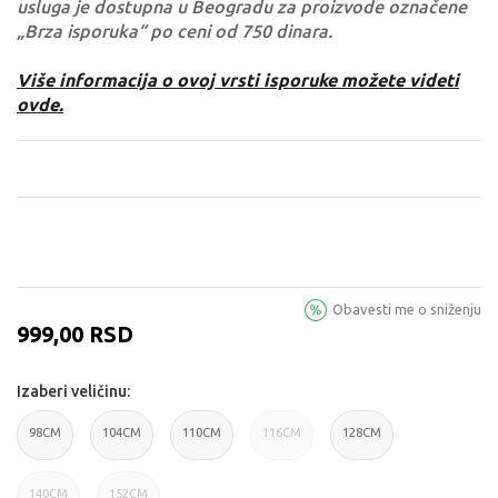
usluga je dostupna u Beogradu za proizvode označene
„Brza isporuka“ po ceni od 750 dinara.
Više informacija o ovoj vrsti isporuke možete videti
ovde.
Obavesti me o sniženju
999,00
RSD
Izaberi veličinu:
98CM
104CM
110CM
116CM
128CM
98CM
104CM
110CM
116CM
128CM
140CM
152CM