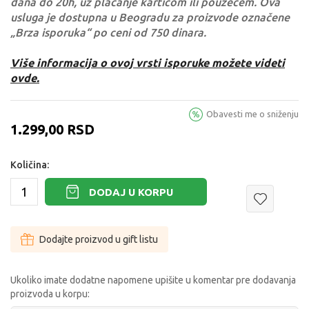
dana do 20h, uz plaćanje karticom ili pouzećem. Ova
usluga je dostupna u Beogradu za proizvode označene
„Brza isporuka“ po ceni od 750 dinara.
Više informacija o ovoj vrsti isporuke možete videti
ovde.
Obavesti me o sniženju
1.299,00
RSD
Količina:
DODAJ U KORPU
Dodajte proizvod u gift listu
Ukoliko imate dodatne napomene upišite u komentar pre dodavanja
proizvoda u korpu: