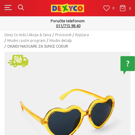
0
0
0
Poručite telefonom
011/715 98 40
Dexy Co Kids | Akcija & Cena
Proizvodi
Knjižara
Modni i putni program
Modni detalji
OKAIDI NAOCARE ZA SUNCE COEUR