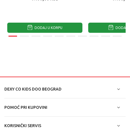
DODAJ U KORPU
DODAJ U
DEXY CO KIDS DOO BEOGRAD
POMOĆ PRI KUPOVINI
KORISNIČKI SERVIS