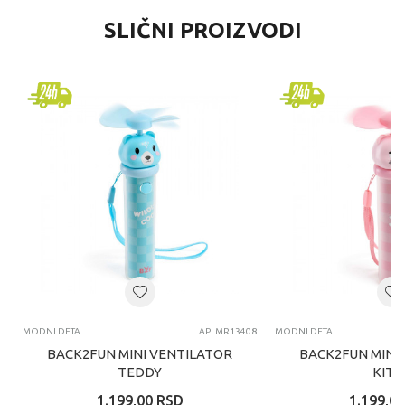
SLIČNI PROIZVODI
MODNI DETALJI
APLMR13408
MODNI DETALJI
BACK2FUN MINI VENTILATOR
BACK2FUN MINI
TEDDY
KITT
1.199,00
RSD
1.199,00