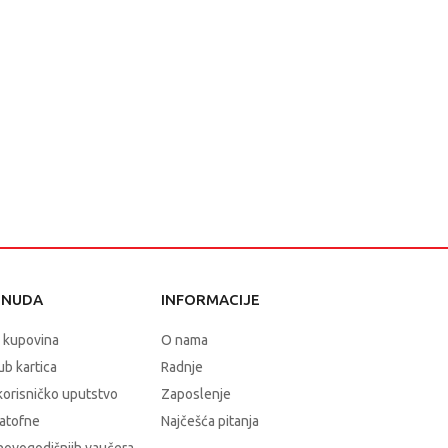
ONUDA
INFORMACIJE
 kupovina
O nama
b kartica
Radnje
korisničko uputstvo
Zaposlenje
atofne
Najčešća pitanja