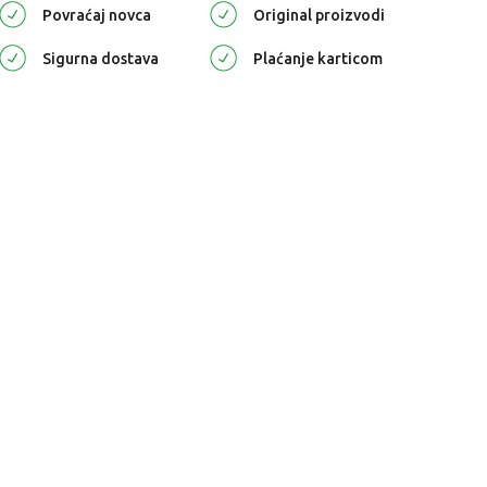
Povraćaj novca
Original proizvodi
Sigurna dostava
Plaćanje karticom