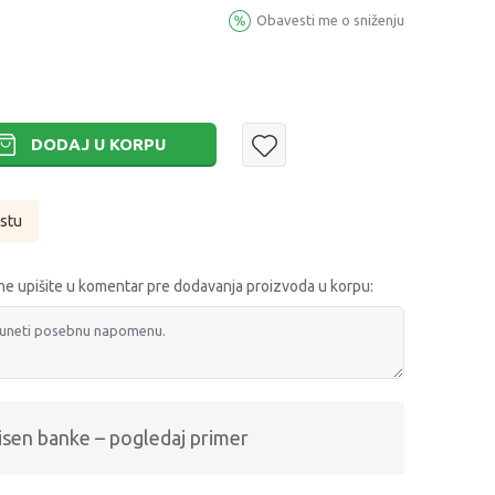
Obavesti me o sniženju
DODAJ U KORPU
istu
e upišite u komentar pre dodavanja proizvoda u korpu:
isen banke – pogledaj primer