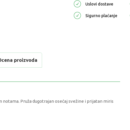
Uslovi dostave
Sigurno plaćanje
Ocena proizvoda
 notama. Pruža dugotrajan osećaj svežine i prijatan miris