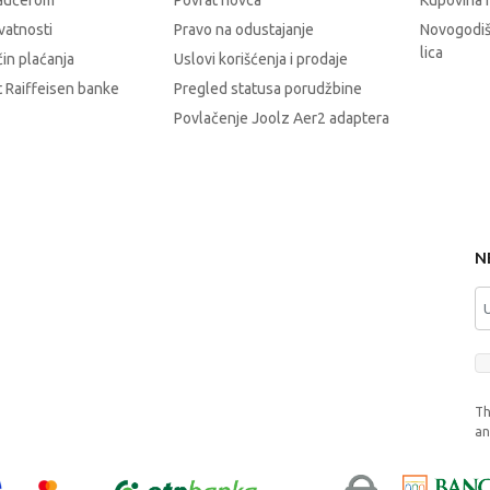
vaučerom
Povrat novca
Kupovina 
ivatnosti
Pravo na odustajanje
Novogodiš
lica
čin plaćanja
Uslovi korišćenja i prodaje
 Raiffeisen banke
Pregled statusa porudžbine
Povlačenje Joolz Aer2 adaptera
N
Th
a