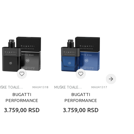
MUŠKE TOALETNE VODE
MUŠKE TOALETNE VODE
MAU41318
MAU41317
BUGATTI
BUGATTI
B
PERFORMANCE
PERFORMANCE
PER
INTENSE BLACK
BLUE MUŠKA
RE
3.759,00
RSD
3.759,00
RSD
3.75
MUŠKA TOALETNA
TOALETNA VODA
TOAL
VODA 100 ML
100 ML