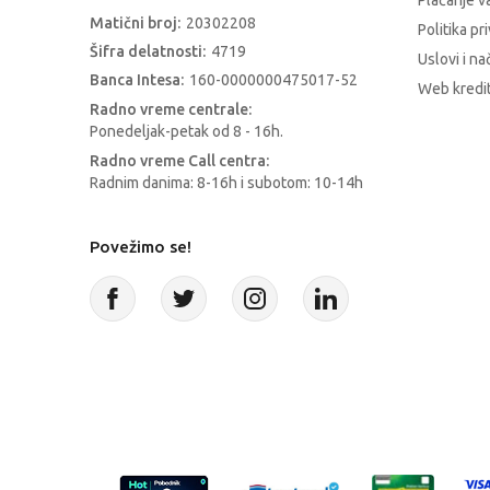
Plaćanje 
Matični broj:
20302208
Politika pr
Šifra delatnosti:
4719
Uslovi i na
Banca Intesa:
160-0000000475017-52
Web kredit
Radno vreme centrale:
Ponedeljak-petak od 8 - 16h.
Radno vreme Call centra:
Radnim danima: 8-16h i subotom: 10-14h
Povežimo se!