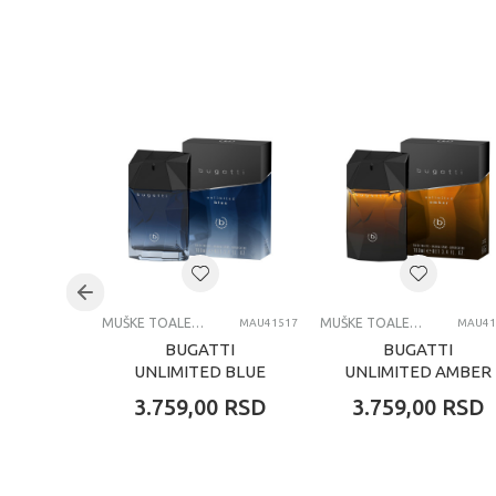
KARAKTERISTIKA
Kategorija
Brend
Pol
Uzrast
Kategorija
MUŠKE TOALETNE VODE
MUŠKE TOALETNE VODE
MAU41517
MAU41
BUGATTI
BUGATTI
UNLIMITED BLUE
UNLIMITED AMBER
MUŠKA TOALETNA
MUŠKA TOALETNA
3.759,00
RSD
3.759,00
RSD
VODA 100 ML
VODA 100 ML