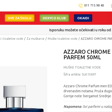
011 715 98 40
SVE ZA ŠKOLU
DEXYCO KLUB
OKAIDI
Isporuku možete očekivati u roku od 2 do 4 radna dana!
Pogledaj viš
 i toaletne vode
Za muškarce
Muške toaletne vode
AZZARO CHROME PAR
AZZARO CHROME 
PARFEM 50ML
MUŠKE TOALETNE VODE
Šifra artikla:
SLK15697
Azzaro Chrome Parfum men EDP 
drvenastim notama. Pruža dugotr
Gornje note: bergamot Srednje n
Napomena
:
Svi parfemi u našoj