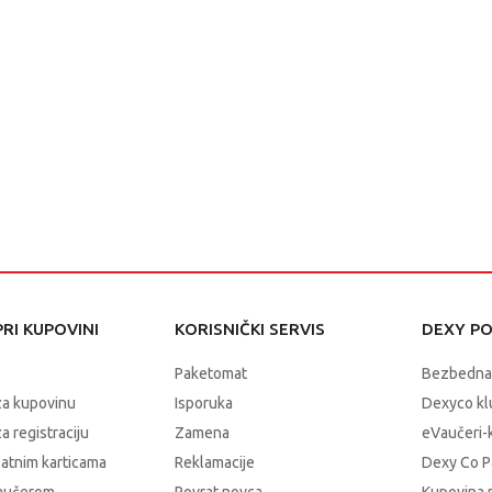
RI KUPOVINI
KORISNIČKI SERVIS
DEXY P
Paketomat
Bezbedna
za kupovinu
Isporuka
Dexyco klu
a registraciju
Zamena
eVaučeri-
latnim karticama
Reklamacije
Dexy Co P