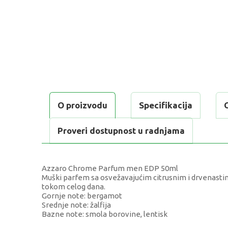
O proizvodu
Specifikacija
Proveri dostupnost u radnjama
Azzaro Chrome Parfum men EDP 50ml
Muški parfem sa osvežavajućim citrusnim i drvenastim
tokom celog dana.
Gornje note: bergamot
Srednje note: žalfija
Bazne note: smola borovine, lentisk