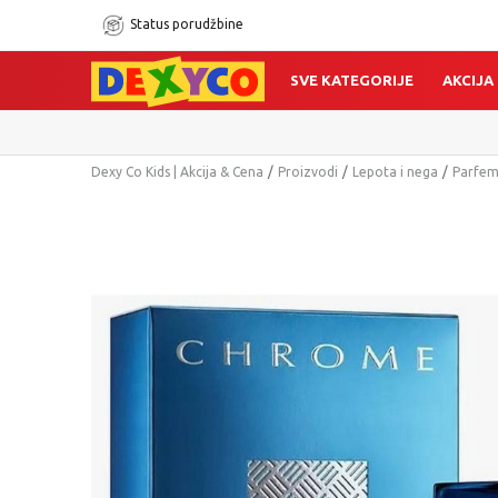
Status porudžbine
SVE KATEGORIJE
AKCIJA
Dexy Co Kids | Akcija & Cena
Proizvodi
Lepota i nega
Parfemi