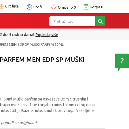
Gift lista
Profil
Korpa
0
Omiljeno
0
Pretraži sajt
e
FEM MEN EDP SP MUŠKI PARFEM 50ML
PARFEM MEN EDP SP MUŠKI
50ml Muški parfem sa osvežavajućim citrusnim i
ajan osećaj svežine i prijatan miris tokom celog dana.
ote: žalfija Bazne note: smola borovine,
...
Detaljnije
 ponudi su originalni.