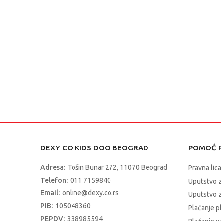
DEXY CO KIDS DOO BEOGRAD
POMOĆ P
Adresa:
Tošin Bunar 272, 11070 Beograd
Pravna lica
Telefon:
011 7159840
Uputstvo 
Email:
online@dexy.co.rs
Uputstvo z
PIB:
105048360
Plaćanje p
PEPDV:
338985594