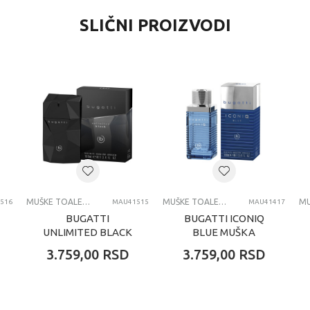
VREDNOST
SLIČNI PROIZVODI
Muške toaletne vode
AZZARO
dečaci
svi uzrasti
Muske Toaletne
MUŠKE TOALETNE VODE
MUŠKE TOALETNE VODE
516
MAU41515
MAU41417
BUGATTI
BUGATTI ICONIQ
UNLIMITED BLACK
BLUE MUŠKA
MUŠKA TOALETNA
TOALETNA VODA
3.759,00
RSD
3.759,00
RSD
VODA 100 ML
100 ML