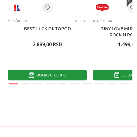
MUZIČKE IGRAČKE ZA BEBE
BE35651
MUZIČKE IGRAČKE ZA BEBE
BEST LUCK OKTOPOD
TINY LOVE MUZI
ROCK N ROL
2.899,00
RSD
1.499,00
DODAJ U KORPU
DODAJ U