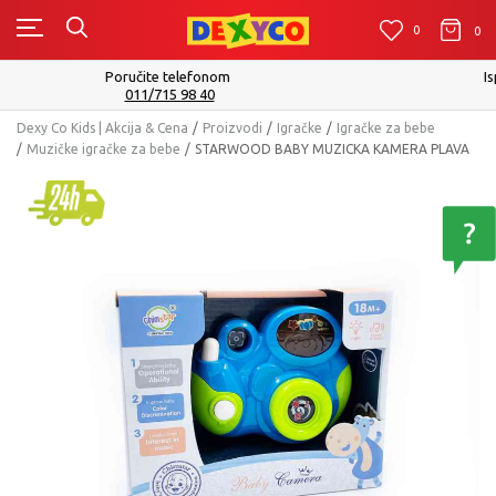
0
0
0
Isporuku možete očekivati u roku od 2 do 4 radna dana!
Pogledaj više
Dexy Co Kids | Akcija & Cena
Proizvodi
Igračke
Igračke za bebe
Muzičke igračke za bebe
STARWOOD BABY MUZICKA KAMERA PLAVA