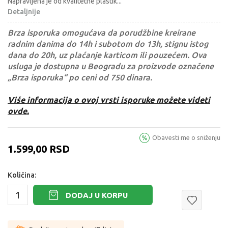
Napravljena je od kvalitetne plastik
...
Detaljnije
Brza isporuka omogućava da porudžbine kreirane
radnim danima do 14h i subotom do 13h, stignu istog
dana do 20h, uz plaćanje karticom ili pouzećem. Ova
usluga je dostupna u Beogradu za proizvode označene
„Brza isporuka“ po ceni od 750 dinara.
Više informacija o ovoj vrsti isporuke možete videti
ovde.
Obavesti me o sniženju
1.599,00
RSD
Količina:
DODAJ U KORPU