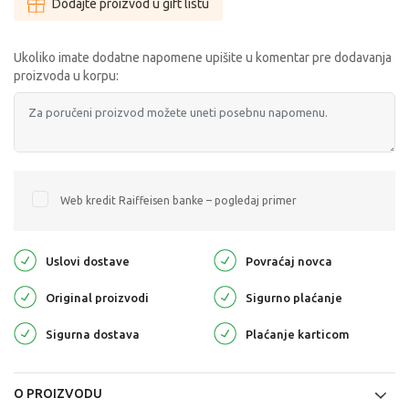
Dodajte proizvod u gift listu
Ukoliko imate dodatne napomene upišite u komentar pre dodavanja
proizvoda u korpu:
Web kredit Raiffeisen banke – pogledaj primer
Uslovi dostave
Povraćaj novca
Original proizvodi
Sigurno plaćanje
Sigurna dostava
Plaćanje karticom
O PROIZVODU