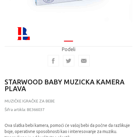
Podeli
STARWOOD BABY MUZICKA KAMERA
PLAVA
MUZIČKE IGRAČKE ZA BEBE
Šifra artikla:
BE366037
Ova slatka bebi kamera, pomoći će vašoj bebi da počne da razlikuje
boje, operativne sposobnosti kao i interesovanje za muziku.