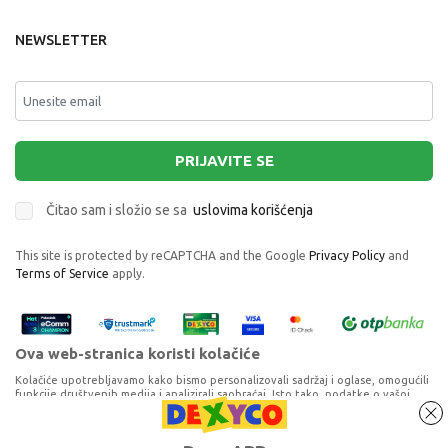
NEWSLETTER
PRIJAVITE SE
Čitao sam i složio se sa
uslovima korišćenja
This site is protected by reCAPTCHA and the Google
Privacy Policy
and
Terms of Service
apply.
Ova web-stranica koristi kolačiće
Kolačiće upotrebljavamo kako bismo personalizovali sadržaj i oglase, omogućili
funkcije društvenih medija i analizirali saobraćaj. Isto tako, podatke o vašoj
upotrebi naše web-lokacije delimo s partnerima za društvene medije,
oglašavanje i analizu, a oni ih mogu kombinovati s drugim podacima koje ste im
pružili ili koje su prikupili dok ste upotrebljavali njihove usluge. Nastavkom
Proizvode na sajtu nastojimo da opišemo što je preciznije moguće, ali ne