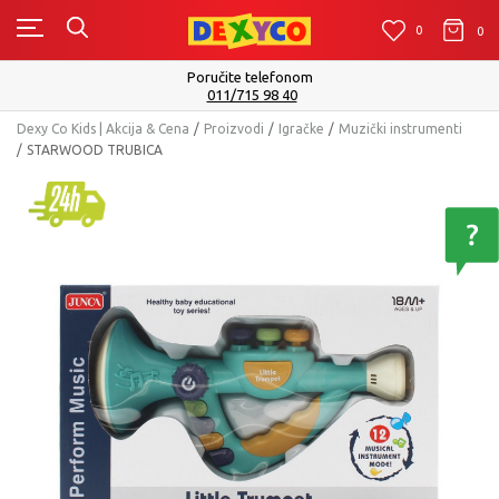
0
0
0
Poručite telefonom
011/715 98 40
Dexy Co Kids | Akcija & Cena
Proizvodi
Igračke
Muzički instrumenti
STARWOOD TRUBICA