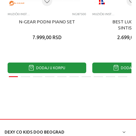
MUZIČKI INSTRUMENTI
NG87500
MUZIČKI INSTRUMENTI
N-GEAR PODNI PIANO SET
BEST LUCK
SINTISA
7.999,00
RSD
2.699,00
DODAJ U KORPU
DODAJ U
DEXY CO KIDS DOO BEOGRAD