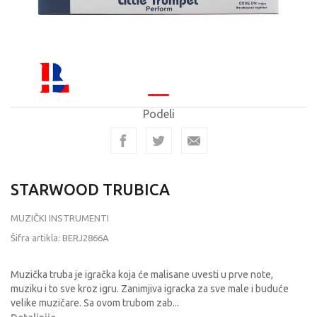
Podeli
STARWOOD TRUBICA
MUZIČKI INSTRUMENTI
Šifra artikla:
BERJ2866A
Muzička truba je igračka koja će malisane uvesti u prve note,
muziku i to sve kroz igru. Zanimjiva igracka za sve male i buduće
velike muzičare. Sa ovom trubom zab
...