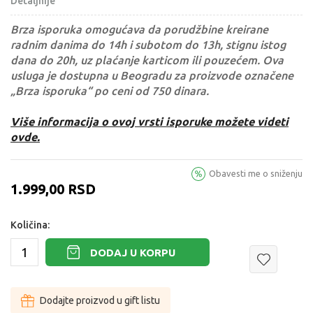
Detaljnije
Brza isporuka omogućava da porudžbine kreirane
radnim danima do 14h i subotom do 13h, stignu istog
dana do 20h, uz plaćanje karticom ili pouzećem. Ova
usluga je dostupna u Beogradu za proizvode označene
„Brza isporuka“ po ceni od 750 dinara.
Više informacija o ovoj vrsti isporuke možete videti
ovde.
Obavesti me o sniženju
1.999,00
RSD
Količina:
DODAJ U KORPU
Dodajte proizvod u gift listu