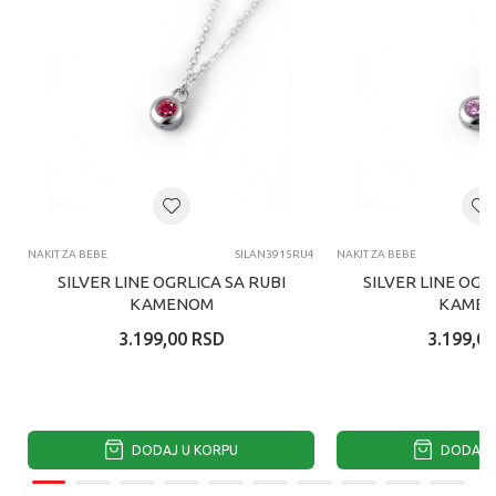
NAKIT ZA BEBE
SILAN3915RU4
NAKIT ZA BEBE
SILVER LINE OGRLICA SA RUBI
SILVER LINE OGR
KAMENOM
KAME
3.199,00
RSD
3.199,00
DODAJ U KORPU
DODAJ U