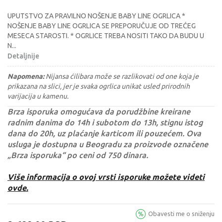
UPUTSTVO ZA PRAVILNO NOŠENJE BABY LINE OGRLICA *
NOŠENJE BABY LINE OGRLICA SE PREPORUČUJE OD TREĆEG
MESECA STAROSTI. * OGRLICE TREBA NOSITI TAKO DA BUDU U
N
...
Detaljnije
Napomena:
Nijansa ćilibara može se razlikovati od one koja je
prikazana na slici, jer je svaka ogrlica unikat usled prirodnih
varijacija u kamenu.
Brza isporuka omogućava da porudžbine kreirane
radnim danima do 14h i subotom do 13h, stignu istog
dana do 20h, uz plaćanje karticom ili pouzećem. Ova
usluga je dostupna u Beogradu za proizvode označene
„Brza isporuka“ po ceni od 750 dinara.
Više informacija o ovoj vrsti isporuke možete videti
ovde.
Obavesti me o sniženju