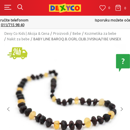
0
0
0
Isporuku možete očekivati u roku od 2 do 4 radna dana!
Pogledaj više
Dexy Co Kids | Akcija & Cena
Proizvodi
Bebe
Kozmetika za bebe
Nakit za bebe
BABY LINE BAROQ.B.OGRL.CILIB.3VISNJA/1BE UNISEX