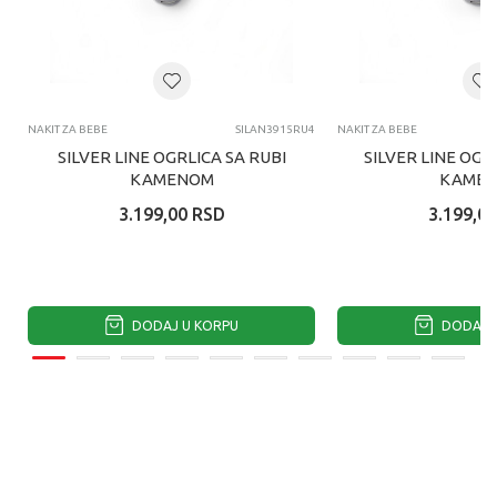
NAKIT ZA BEBE
SILAN3915RU4
NAKIT ZA BEBE
SILVER LINE OGRLICA SA RUBI
SILVER LINE OGR
KAMENOM
KAME
3.199,00
RSD
3.199,00
DODAJ U KORPU
DODAJ U