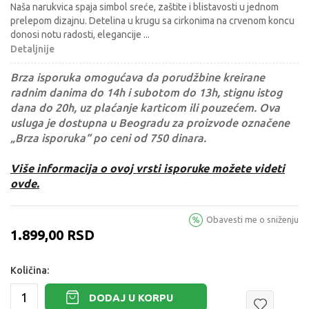
Naša narukvica spaja simbol sreće, zaštite i blistavosti u jednom
prelepom dizajnu. Detelina u krugu sa cirkonima na crvenom koncu
donosi notu radosti, elegancije
...
Detaljnije
Brza isporuka omogućava da porudžbine kreirane
radnim danima do 14h i subotom do 13h, stignu istog
dana do 20h, uz plaćanje karticom ili pouzećem. Ova
usluga je dostupna u Beogradu za proizvode označene
„Brza isporuka“ po ceni od 750 dinara.
Više informacija o ovoj vrsti isporuke možete videti
ovde.
Obavesti me o sniženju
1.899,00
RSD
Količina:
DODAJ U KORPU