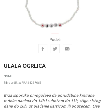
Podeli
ULALA OGRLICA
NAKIT
Šifra artikla:
FRA64287065
Brza isporuka omogućava da porudžbine kreirane
radnim danima do 14h i subotom do 13h, stignu istog
dana do 20h, uz plaćanje karticom ili pouzećem. Ova