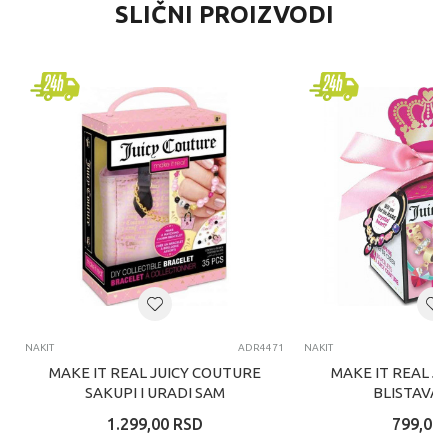
SLIČNI PROIZVODI
NAKIT
ADR4471
NAKIT
MAKE IT REAL JUICY COUTURE
MAKE IT REAL J
SAKUPI I URADI SAM
BLISTAVA 
NARUKVICU
IZNENADJENJA
1.299,00
RSD
799,00