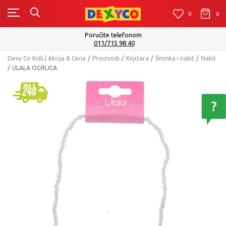
0
0
0
Poručite telefonom
011/715 98 40
Dexy Co Kids | Akcija & Cena
Proizvodi
Knjižara
Šminka i nakit
Nakit
ULALA OGRLICA