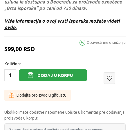
usluga je dostupna u Beogradu za proizvode označene
„Brza isporuka“ po ceni od 750 dinara.
Više informacija o ovoj vrsti isporuke možete videti
ovde.
Obavesti me o sniženju
599,00
RSD
Količina:
DODAJ U KORPU
Dodajte proizvod u gift listu
Ukoliko imate dodatne napomene upišite u komentar pre dodavanja
proizvoda u korpu: