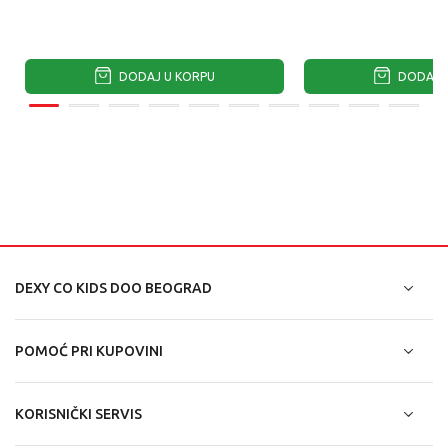
DODAJ U KORPU
DODAJ U
DEXY CO KIDS DOO BEOGRAD
POMOĆ PRI KUPOVINI
KORISNIČKI SERVIS