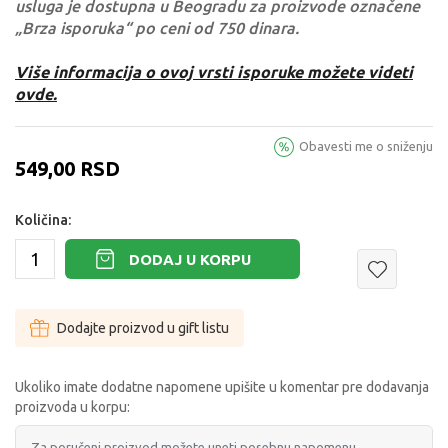
usluga je dostupna u Beogradu za proizvode označene
„Brza isporuka“ po ceni od 750 dinara.
Više informacija o ovoj vrsti isporuke možete videti
ovde.
Obavesti me o sniženju
549,00
RSD
Količina:
DODAJ U KORPU
Dodajte proizvod u gift listu
Ukoliko imate dodatne napomene upišite u komentar pre dodavanja
proizvoda u korpu: