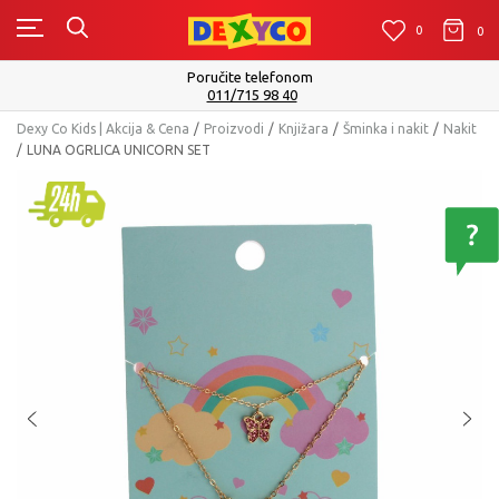
0
0
0
Poručite telefonom
011/715 98 40
Dexy Co Kids | Akcija & Cena
Proizvodi
Knjižara
Šminka i nakit
Nakit
LUNA OGRLICA UNICORN SET