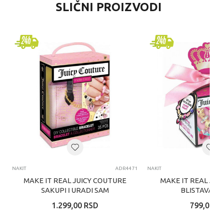
SLIČNI PROIZVODI
NAKIT
ADR4471
NAKIT
MAKE IT REAL JUICY COUTURE
MAKE IT REAL J
SAKUPI I URADI SAM
BLISTAVA 
NARUKVICU
IZNENADJENJA
1.299,00
RSD
799,00