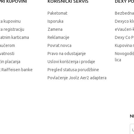
RI KUPOVINI
KORISNIČKI SERVIS
DEXY P
Paketomat
Bezbedna
za kupovinu
Isporuka
Dexyco klu
a registraciju
Zamena
eVaučeri-
latnim karticama
Reklamacije
Dexy Co P
vaučerom
Povrat novca
Kupovina 
ivatnosti
Pravo na odustajanje
Novogodiš
lica
čin plaćanja
Uslovi korišćenja i prodaje
 Raiffeisen banke
Pregled statusa porudžbine
Povlačenje Joolz Aer2 adaptera
N