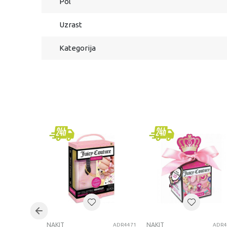
Pol
Uzrast
Kategorija
NAKIT
NAKIT
ADR4471
ADR4