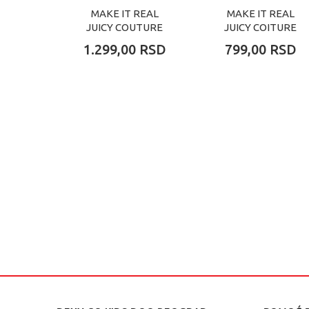
MAKE IT REAL
MAKE IT REAL
JUICY COUTURE
JUICY COITURE
SAKUPI I URADI
BLISTAVA KUTIJA
1.299,00
RSD
799,00
RSD
SAM NARUKVICU
IZNENADJENJA
URADI SAM