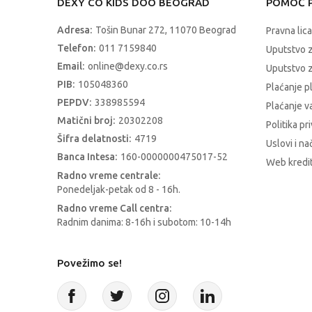
DEXY CO KIDS DOO BEOGRAD
POMOĆ P
Adresa:
Tošin Bunar 272, 11070 Beograd
Pravna lica
Telefon:
011 7159840
Uputstvo 
Email:
online@dexy.co.rs
Uputstvo z
PIB:
105048360
Plaćanje p
PEPDV:
338985594
Plaćanje 
Matični broj:
20302208
Politika pr
Šifra delatnosti:
4719
Uslovi i na
Banca Intesa:
160-0000000475017-52
Web kredit
Radno vreme centrale:
Ponedeljak-petak od 8 - 16h.
Radno vreme Call centra:
Radnim danima: 8-16h i subotom: 10-14h
Povežimo se!