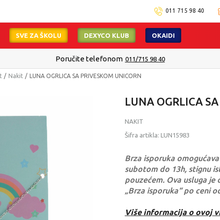
011 715 98 40
SVE ZA ŠKOLU
DEXYCO KLUB
OKAIDI
Poručite telefonom
011/715 98 40
t
Nakit
LUNA OGRLICA SA PRIVESKOM UNICORN
LUNA OGRLICA S
NAKIT
Šifra artikla:
LUN15983
Brza isporuka omogućava 
subotom do 13h, stignu ist
pouzećem. Ova usluga je 
„Brza isporuka“ po ceni o
Više informacija o ovoj v