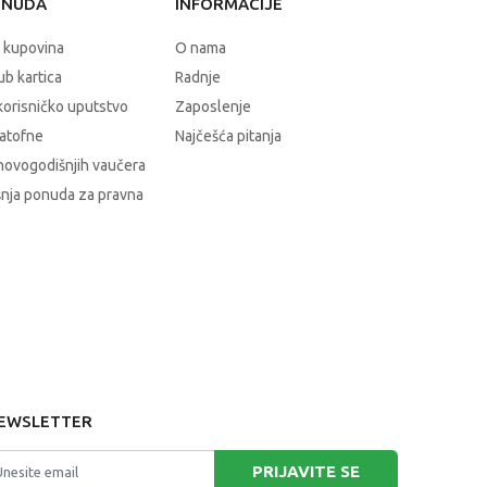
ONUDA
INFORMACIJE
 kupovina
O nama
b kartica
Radnje
korisničko uputstvo
Zaposlenje
atofne
Najčešća pitanja
novogodišnjih vaučera
nja ponuda za pravna
EWSLETTER
PRIJAVITE SE