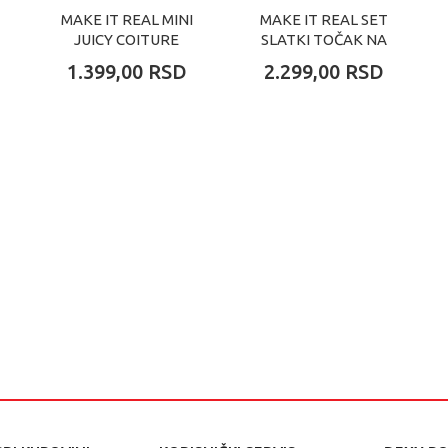
MAKE IT REAL MINI
MAKE IT REAL SET
JUICY COITURE
SLATKI TOČAK NA
PINK SAVRSENE
KARNEVALU SA LIP
1.399,00
RSD
2.299,00
RSD
NARUKVICE
GLOSS I
NARUKVICAMA