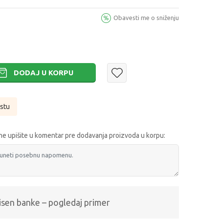
Obavesti me o sniženju
DODAJ U KORPU
istu
e upišite u komentar pre dodavanja proizvoda u korpu:
isen banke – pogledaj primer