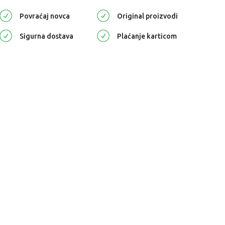
Povraćaj novca
Original proizvodi
Sigurna dostava
Plaćanje karticom