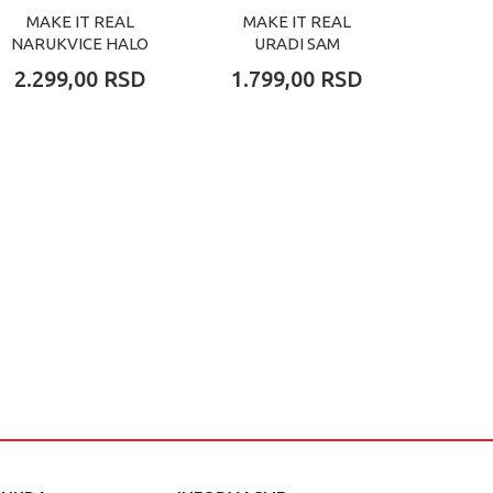
MAKE IT REAL
MAKE IT REAL
TOP M
NARUKVICE HALO
URADI SAM
PR
CHARMS THINK
KOMPLET
NA
2.299,00
RSD
1.799,00
RSD
2.49
BLUE
NARUKVICA CLAY
CHARM