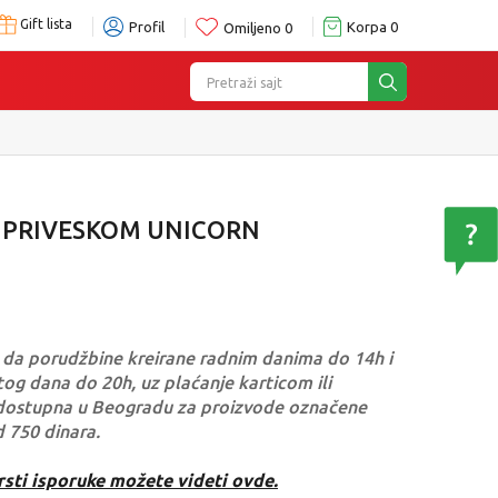
Gift lista
Profil
Korpa
0
Omiljeno
0
Pretraži sajt
A PRIVESKOM UNICORN
da porudžbine kreirane radnim danima do 14h i
og dana do 20h, uz plaćanje karticom ili
dostupna u Beogradu za proizvode označene
d 750 dinara.
rsti isporuke možete videti ovde.