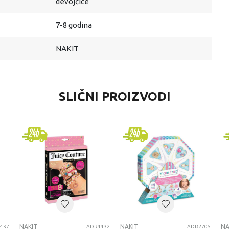
devojčice
7-8 godina
NAKIT
SLIČNI PROIZVODI
NAKIT
NAKIT
NA
437
ADR4432
ADR2705