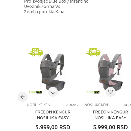
Proizvodjac:Blue Box / Infantino
Uvoznik:Forma Vs
Zemlja porekla:Kina
KARAKTERISTIKA
Kategorija
Brend
Uzrast
Kategorija
NOSILJKE KENGUR
NOSILJKE KENGUR
AL82047
AL82
FREEON KENGUR
FREEON KENGUR
NOSILJKA EASY
NOSILJKA EASY
MOVE 3U1 GREY
MOVE 3U1 PINK
5.999,00
RSD
5.999,00
RSD