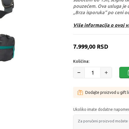
pouzećem. Ova usluga je 
„Brza isporuka“ po ceni o
Više informacija o ovoj v
7.999,00
RSD
Količina:
Dodajte proizvod u gift l
Ukoliko imate dodatne napomen