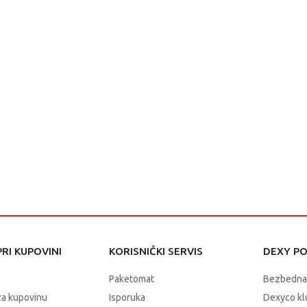
RI KUPOVINI
KORISNIČKI SERVIS
DEXY P
Paketomat
Bezbedna
za kupovinu
Isporuka
Dexyco klu