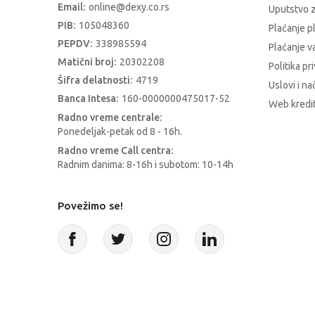
Email:
online@dexy.co.rs
Uputstvo z
PIB:
105048360
Plaćanje p
PEPDV:
338985594
Plaćanje 
Matični broj:
20302208
Politika pr
Šifra delatnosti:
4719
Uslovi i na
Banca Intesa:
160-0000000475017-52
Web kredit
Radno vreme centrale:
Ponedeljak-petak od 8 - 16h.
Radno vreme Call centra:
Radnim danima: 8-16h i subotom: 10-14h
Povežimo se!