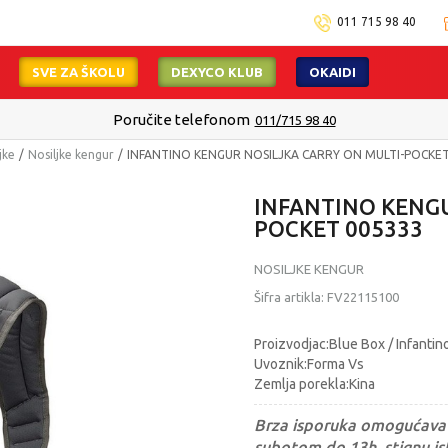
011 715 98 40
SVE ZA ŠKOLU
DEXYCO KLUB
OKAIDI
Poručite telefonom
011/715 98 40
jke
Nosiljke kengur
INFANTINO KENGUR NOSILJKA CARRY ON MULTI-POCKET
INFANTINO KENGU
POCKET 005333
NOSILJKE KENGUR
Šifra artikla:
FV22115100
Proizvodjac:Blue Box / Infantin
Uvoznik:Forma Vs
Zemlja porekla:Kina
Brza isporuka omogućava 
subotom do 13h, stignu ist