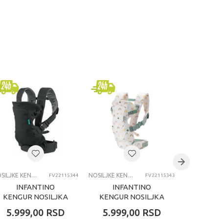
NOSILJKE KENGUR
NOSILJKE KENGUR
FV22115344
FV22115343
INFANTINO
INFANTINO
IN
KENGUR NOSILJKA
KENGUR NOSILJKA
KENGU
FLIP 4U1 MASH
FLIP 4U1 RAINBOW
FLIP 
5.999,00
RSD
5.999,00
RSD
5.99
DENIM