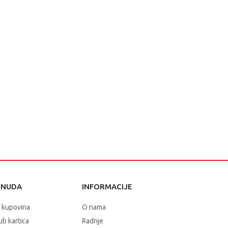
ONUDA
INFORMACIJE
 kupovina
O nama
b kartica
Radnje