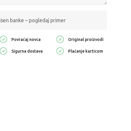
isen banke – pogledaj primer
Povraćaj novca
Original proizvodi
Sigurna dostava
Plaćanje karticom