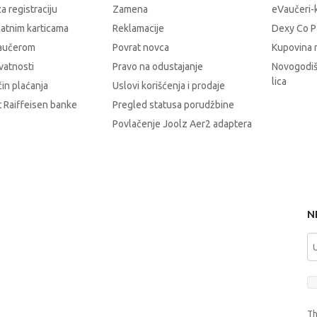
a registraciju
Zamena
eVaučeri-
latnim karticama
Reklamacije
Dexy Co P
vaučerom
Povrat novca
Kupovina 
ivatnosti
Pravo na odustajanje
Novogodiš
lica
čin plaćanja
Uslovi korišćenja i prodaje
 Raiffeisen banke
Pregled statusa porudžbine
Povlačenje Joolz Aer2 adaptera
N
Th