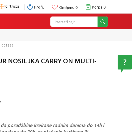
Gift lista
Profil
Korpa
0
Omiljeno
0
Pretraži sajt
 005333
R NOSILJKA CARRY ON MULTI-
o
da porudžbine kreirane radnim danima do 14h i
og dana do 20h, uz plaćanje karticom ili