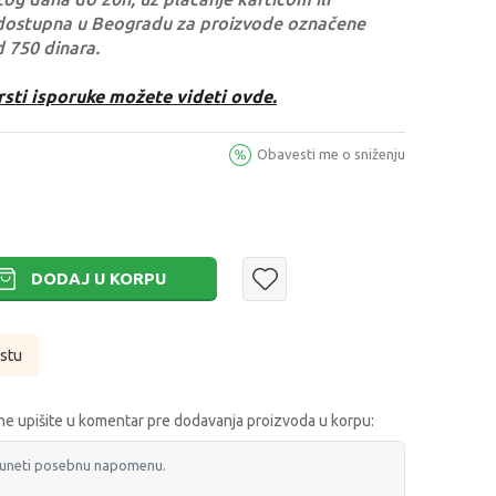
dostupna u Beogradu za proizvode označene
d 750 dinara.
rsti isporuke možete videti ovde.
Obavesti me o sniženju
DODAJ U KORPU
istu
e upišite u komentar pre dodavanja proizvoda u korpu: