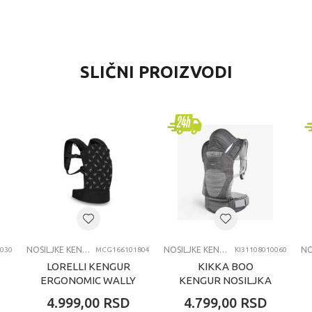
VREDNOST
SLIČNI PROIZVODI
Nosiljke kengur
Infantino
0+ meseci
NOSILJKE KENGUR
NOSILJKE KENGUR
NOSILJKE KENGUR
030
MCG166101804
KI31108010060
LORELLI KENGUR
KIKKA BOO
ERGONOMIC WALLY
KENGUR NOSILJKA
- BLACK FLORAL
HOODY FLY GREY
4.999,00
RSD
4.799,00
RSD