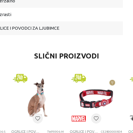
erzalno
uzrasti
LICE I POVODCI ZA LJUBIMCE
SLIČNI PROIZVODI
OGRLICE I POVODCI ZA LJUBIMCE
OGRLICE I POVODCI ZA LJUBIMCE
06-S
TWP0906-M
CE2800000834