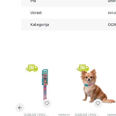
Pol
univ
Uzrast
svi 
Kategorija
OGR
OGRLICE I POVODCI ZA LJUBIMCE
OGRLICE I POVODCI ZA LJUBIMCE
TWP0914
TWP09