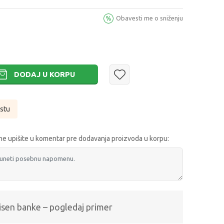
Obavesti me o sniženju
DODAJ U KORPU
istu
e upišite u komentar pre dodavanja proizvoda u korpu:
isen banke – pogledaj primer