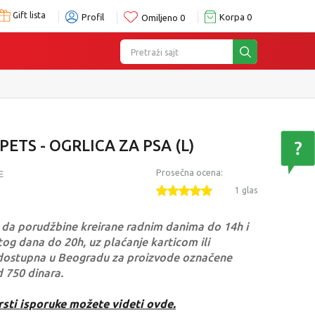
Gift lista
Profil
Korpa
0
Omiljeno
0
Pretraži sajt
TS - OGRLICA ZA PSA (L)
Prosečna ocena:
E
1 glas
da porudžbine kreirane radnim danima do 14h i
og dana do 20h, uz plaćanje karticom ili
dostupna u Beogradu za proizvode označene
d 750 dinara.
rsti isporuke možete videti ovde.