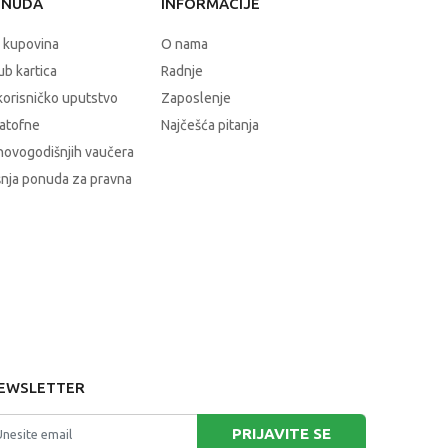
ONUDA
INFORMACIJE
 kupovina
O nama
b kartica
Radnje
korisničko uputstvo
Zaposlenje
atofne
Najčešća pitanja
novogodišnjih vaučera
nja ponuda za pravna
EWSLETTER
PRIJAVITE SE