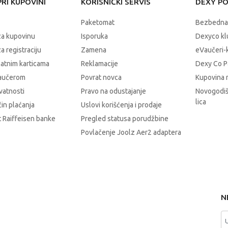
RI KUPOVINI
KORISNIČKI SERVIS
DEXY P
Paketomat
Bezbedna
za kupovinu
Isporuka
Dexyco klu
a registraciju
Zamena
eVaučeri-
latnim karticama
Reklamacije
Dexy Co P
vaučerom
Povrat novca
Kupovina 
ivatnosti
Pravo na odustajanje
Novogodiš
lica
čin plaćanja
Uslovi korišćenja i prodaje
 Raiffeisen banke
Pregled statusa porudžbine
Povlačenje Joolz Aer2 adaptera
N