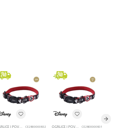
OGRLICE I POVODCI ZA LJUBIMCE
OGRLICE I POVODCI ZA LJUBIMCE
CE2800000832
CE2800000831