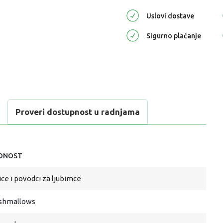
Uslovi dostave
Sigurno plaćanje
Proveri dostupnost u radnjama
DNOST
ice i povodci za ljubimce
ishmallows