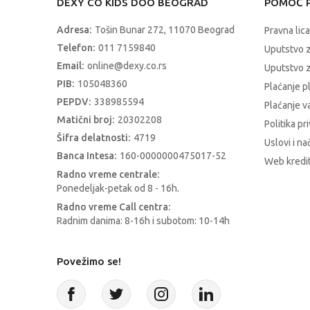
DEXY CO KIDS DOO BEOGRAD
POMOĆ P
Adresa:
Tošin Bunar 272, 11070 Beograd
Pravna lica
Telefon:
011 7159840
Uputstvo 
Email:
online@dexy.co.rs
Uputstvo z
PIB:
105048360
Plaćanje p
PEPDV:
338985594
Plaćanje 
Matični broj:
20302208
Politika pr
Šifra delatnosti:
4719
Uslovi i na
Banca Intesa:
160-0000000475017-52
Web kredit
Radno vreme centrale:
Ponedeljak-petak od 8 - 16h.
Radno vreme Call centra:
Radnim danima: 8-16h i subotom: 10-14h
Povežimo se!