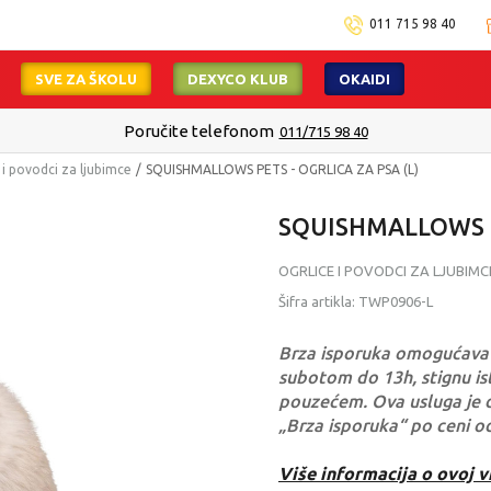
011 715 98 40
SVE ZA ŠKOLU
DEXYCO KLUB
OKAIDI
Poručite telefonom
011/715 98 40
 i povodci za ljubimce
SQUISHMALLOWS PETS - OGRLICA ZA PSA (L)
SQUISHMALLOWS PE
OGRLICE I POVODCI ZA LJUBIMC
Šifra artikla:
TWP0906-L
Brza isporuka omogućava 
subotom do 13h, stignu ist
pouzećem. Ova usluga je 
„Brza isporuka“ po ceni o
Više informacija o ovoj v