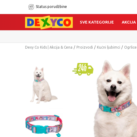
Status porudžbine
SVE KATEGORIJE
AKCIJA
Dexy Co Kids | Akcija & Cena
Proizvodi
Kućni ljubimci
Ogrlice