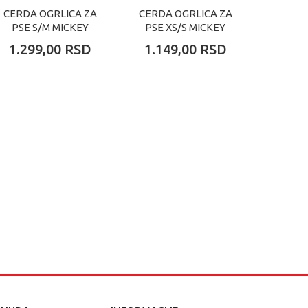
CERDA OGRLICA ZA
CERDA OGRLICA ZA
CERD
PSE S/M MICKEY
PSE XS/S MICKEY
ZA PS
1.299,00
RSD
1.149,00
RSD
1.59