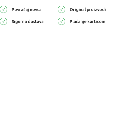
Povraćaj novca
Original proizvodi
Sigurna dostava
Plaćanje karticom