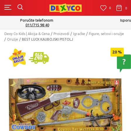
0
0
0
Isporuku možete očekivati u roku od 2 do 4 radna dana!
Pogledaj više
Dexy Co Kids | Akcija & Cena
Proizvodi
Igračke
Figure, setovi i oružje
Oružje
BEST LUCK KAUBOJSKI PISTOLJ
20
%