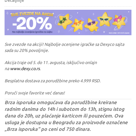
Detaljnije
Sve zvezde na akciji! Najbolje ocenjene igračke sa Dexyco sajta
sada su 20% povoljnije.
Akcija traje od 5. do 11. avgusta, isključivo onlajn
na
www.dexy.co.rs
.
Besplatna dostava za porudžbine preko 4.999 RSD.
Poruči svoje favorite već danas!
Brza isporuka omogućava da porudžbine kreirane
radnim danima do 14h i subotom do 13h, stignu istog
dana do 20h, uz plaćanje karticom ili pouzećem. Ova
usluga je dostupna u Beogradu za proizvode označene
„Brza isporuka“ po ceni od 750 dinara.