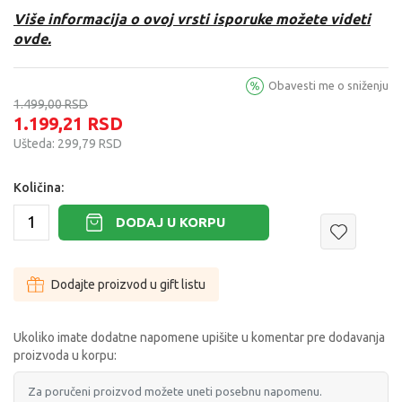
Više informacija o ovoj vrsti isporuke možete videti
ovde.
Obavesti me o sniženju
1.499,00
RSD
1.199,21
RSD
Ušteda:
299,79
RSD
Količina:
DODAJ U KORPU
Dodajte proizvod u gift listu
Ukoliko imate dodatne napomene upišite u komentar pre dodavanja
proizvoda u korpu: