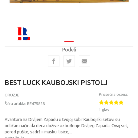
Podeli
BEST LUCK KAUBOJSKI PISTOLJ
Prosečna ocena:
ORUŽJE
Šifra artikla:
BE475828
1 glas
Avantura na Divljem Zapadu u tvojoj sobi! Kaubojski setovi su
odličan način da deca dožive uzbuđenje Divljeg Zapada. Ovaj set,
pored puške, sadrži i masku, lisice,
...