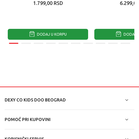
1.799,00
RSD
6.299,00
DODAJ U KORPU
DODAJ U
DEXY CO KIDS DOO BEOGRAD
POMOĆ PRI KUPOVINI
KORISNIČKI SERVIS