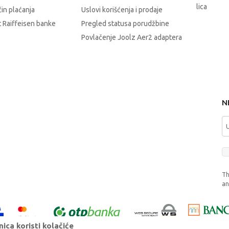
lica
čin plaćanja
Uslovi korišćenja i prodaje
 Raiffeisen banke
Pregled statusa porudžbine
Povlačenje Joolz Aer2 adaptera
N
Th
a
ica koristi kolačiće