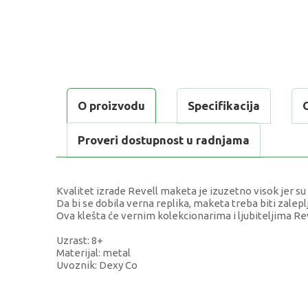
O proizvodu
Specifikacija
Proveri dostupnost u radnjama
Kvalitet izrade Revell maketa je izuzetno visok jer s
Da bi se dobila verna replika, maketa treba biti zalepl
Ova klešta će vernim kolekcionarima i ljubiteljima Reve
Uzrast: 8+
Materijal: metal
Uvoznik: Dexy Co
KARAKTERISTIKA