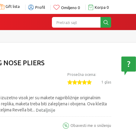
Gift lista
Profil
Korpa
0
Omiljeno
0
Pretraži sajt
G NOSE PLIERS
Prosečna ocena:
1 glas
 izuzetno visok jer su makete najpribližnije originalnim
replika, maketa treba biti zalepljena i obojena. Ova klešta
teljima Revella bit
...
Detaljnije
Obavesti me o sniženju