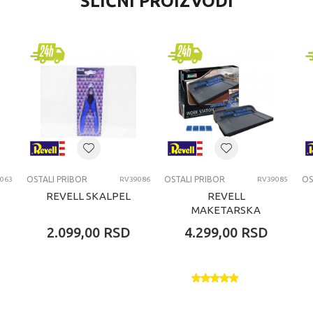
SLIČNI PROIZVODI
Ostali pribor
Revell
dečaci
8+ godina
OSTALI PRIBOR
OSTALI PRIBOR
OSTALI PRIBOR
OS
063
RV39086
RV39085
REVELL SKALPEL
REVELL
MAKETARSKA
STANICA
2.099,00
RSD
4.299,00
RSD
SELF-