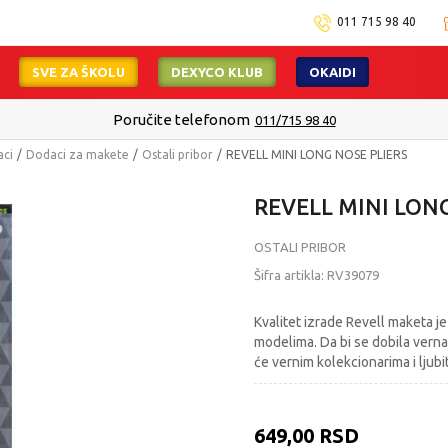
011 715 98 40
SVE ZA ŠKOLU
DEXYCO KLUB
OKAIDI
Poručite telefonom
011/715 98 40
aci
Dodaci za makete
Ostali pribor
REVELL MINI LONG NOSE PLIERS
REVELL MINI LON
OSTALI PRIBOR
Šifra artikla:
RV39079
Kvalitet izrade Revell maketa je
modelima. Da bi se dobila verna 
će vernim kolekcionarima i ljubi
649,00
RSD