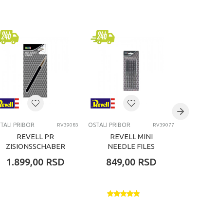
TALI PRIBOR
OSTALI PRIBOR
OSTALI PRI
RV39083
RV39077
REVELL PR
REVELL MINI
REVE
ZISIONSSCHABER
NEEDLE FILES
MAT
1.899,00
RSD
849,00
RSD
2.19