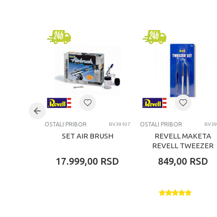
Kategorija
Brend
Pol
Uzrast
Kategorija
OSTALI PRIBOR
OSTALI PRIBOR
RV39107
RV39
SET AIR BRUSH
REVELL MAKETA
REVELL TWEEZER
SET (1X
17.999,00
RSD
849,00
RSD
STRAIGHT/CURVED/
CLOSE)