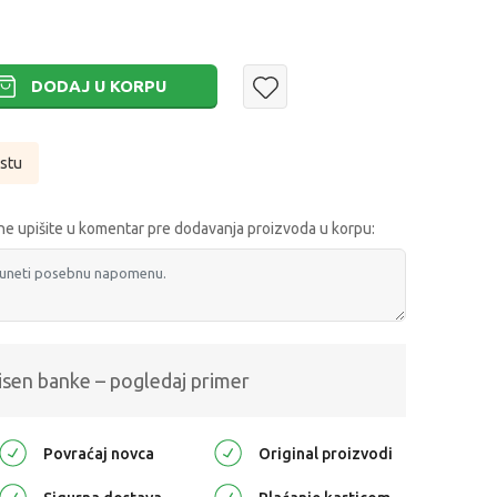
DODAJ U KORPU
istu
e upišite u komentar pre dodavanja proizvoda u korpu:
isen banke – pogledaj primer
Povraćaj novca
Original proizvodi