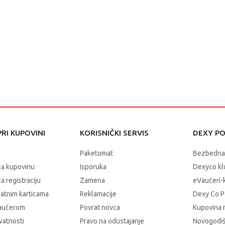
RI KUPOVINI
KORISNIČKI SERVIS
DEXY P
Paketomat
Bezbedna
za kupovinu
Isporuka
Dexyco klu
a registraciju
Zamena
eVaučeri-
latnim karticama
Reklamacije
Dexy Co P
vaučerom
Povrat novca
Kupovina 
ivatnosti
Pravo na odustajanje
Novogodiš