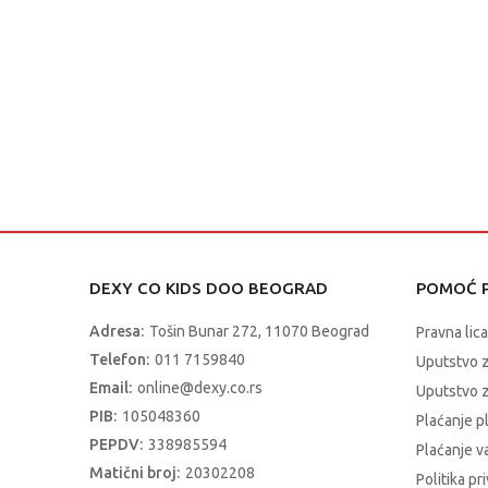
DEXY CO KIDS DOO BEOGRAD
POMOĆ P
Adresa:
Tošin Bunar 272, 11070 Beograd
Pravna lica
Telefon:
011 7159840
Uputstvo 
Email:
online@dexy.co.rs
Uputstvo z
PIB:
105048360
Plaćanje p
PEPDV:
338985594
Plaćanje 
Matični broj:
20302208
Politika pr