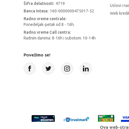
Šifra delatnosti:
4719
Uslovi i na
Banca Intesa:
160-0000000475017-52
Web kredit
Radno vreme centrale:
Ponedeljak-petak od 8 - 16h.
Radno vreme Call centra:
Radnim danima: 8-16h i subotom: 10-14h
Povežimo se!
Ova web-stran