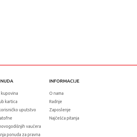
ONUDA
INFORMACIJE
 kupovina
O nama
b kartica
Radnje
korisničko uputstvo
Zaposlenje
atofne
Najčešća pitanja
novogodišnjih vaučera
nja ponuda za pravna