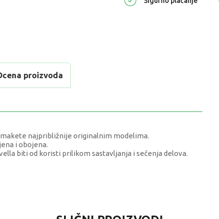
Sigurno plaćanje
Ocena proizvoda
u makete najpribližnije originalnim modelima.
jena i obojena.
lla biti od koristi prilikom sastavljanja i sečenja delova.
VREDNOST