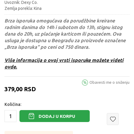
Uvoznik: Dexy Co.
Zemlja porekla: Kina
Brza isporuka omogućava da porudžbine kreirane
radnim danima do 14h i subotom do 13h, stignu istog
dana do 20h, uz plaćanje karticom ili pouzećem. Ova
usluga je dostupna u Beogradu za proizvode označene
„Brza isporuka“ po ceni od 750 dinara.
Više informacija o ovoj vrsti isporuke možete videti
ovde.
Obavesti me o sniženju
379,00
RSD
Količina:
DODAJ U KORPU