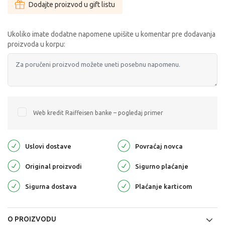
Dodajte proizvod u gift listu
Ukoliko imate dodatne napomene upišite u komentar pre dodavanja
proizvoda u korpu:
Web kredit Raiffeisen banke – pogledaj primer
Uslovi dostave
Povraćaj novca
Original proizvodi
Sigurno plaćanje
Sigurna dostava
Plaćanje karticom
O PROIZVODU