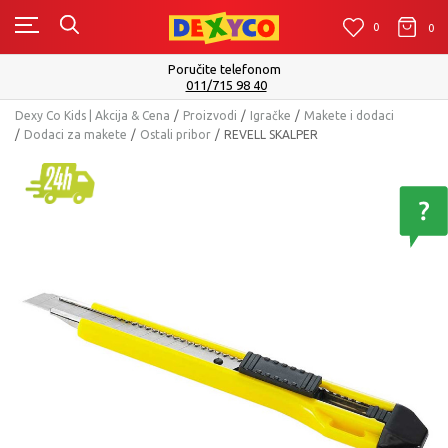
0
0
0
Isporuku možete očekivati u roku od 2 do 4 radna 
Pogledaj više
Dexy Co Kids | Akcija & Cena
Proizvodi
Igračke
Makete i dodaci
Dodaci za makete
Ostali pribor
REVELL SKALPER