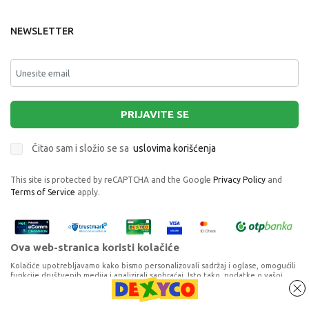
NEWSLETTER
PRIJAVITE SE
Čitao sam i složio se sa
uslovima korišćenja
This site is protected by reCAPTCHA and the Google
Privacy Policy
and
Terms of Service
apply.
Ova web-stranica koristi kolačiće
Kolačiće upotrebljavamo kako bismo personalizovali sadržaj i oglase, omogućili
funkcije društvenih medija i analizirali saobraćaj. Isto tako, podatke o vašoj
upotrebi naše web-lokacije delimo s partnerima za društvene medije,
oglašavanje i analizu, a oni ih mogu kombinovati s drugim podacima koje ste im
pružili ili koje su prikupili dok ste upotrebljavali njihove usluge. Nastavkom
Proizvode na sajtu nastojimo da opišemo što je preciznije moguće, ali ne