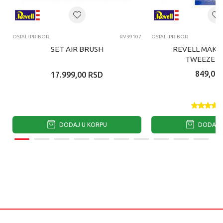
OSTALI PRIBOR
RV39107
OSTALI PRIBOR
SET AIR BRUSH
REVELL MAKE
TWEEZER S
STRAIGHT/CUR
849,00
17.999,00
RSD
CLOS
DODAJ U KORPU
DODAJ U